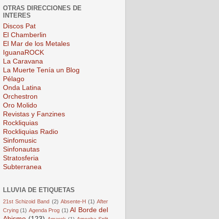
OTRAS DIRECCIONES DE
INTERES
Discos Pat
El Chamberlin
El Mar de los Metales
IguanaROCK
La Caravana
La Muerte Tenía un Blog
Pélago
Onda Latina
Orchestron
Oro Molido
Revistas y Fanzines
Rockliquias
Rockliquias Radio
Sinfomusic
Sinfonautas
Stratosferia
Subterranea
LLUVIA DE ETIQUETAS
21st Schizoid Band
(2)
Absente-H
(1)
After
Al Borde del
Crying
(1)
Agenda Prog
(1)
Abismo
(123)
Amarok
(1)
Amoeba Split