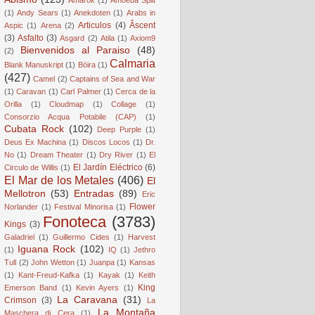
(1)
Andy Sears
(1)
Anekdoten
(1)
Arabs in
Articulos
(4)
Âscent
Aspic
(1)
Arena
(2)
(3)
Asfalto
(3)
Asgard
(2)
Atila
(1)
Axiom9
Bienvenidos al Paraiso
(48)
(2)
Calmaria
Blank Manuskript
(1)
Böira
(1)
(427)
Camel
(2)
Captains of Sea and War
(1)
Caravan
(1)
Carl Palmer
(1)
Cerca de la
Orilla
(1)
Cloudmap
(1)
Collage
(1)
Consorzio Acqua Potabile (CAP)
(1)
Cubata Rock
(102)
Deep Purple
(1)
Deus Ex Machina
(1)
Discos Locos
(1)
Dr.
No
(1)
Dream Theater
(1)
Dry River
(1)
El
El Jardín Eléctrico
(6)
Circulo de Willis
(1)
El Mar de los Metales
(406)
El
Mellotron
(53)
Entradas
(89)
Eric
Flower
Norlander
(1)
Festival Minorisa
(1)
Fonoteca
(3783)
Kings
(3)
Galadriel
(1)
Guillermo Cides
(1)
Harvest
Iguana Rock
(102)
(1)
IQ
(1)
Jethro
Tull
(2)
John Wetton
(1)
Juanpa
(1)
Kansas
(1)
Kant-Freud-Kafka
(1)
Kayak
(1)
Keith
King
Emerson Band
(1)
Kevin Ayers
(1)
La Caravana
(31)
Crimson
(3)
La
La Montaña
Maschera di Cera
(1)