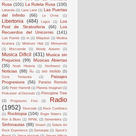
Rusa
(101)
La Ruleta Rusa
(100)
Las Puertas
Labanda
(1)
Lana Lane
(1)
del Infinito
(66)
Le Orme
(1)
Libertonia
(484)
Los
Logos
(1)
Post de Stratosferia
(66)
Los
Recuerdos del Unicornio
(141)
Luis Puente
(1)
m
(1)
Máquina!
(1)
Medina
Azahara
(1)
Minimum Vital
(1)
Minnuendö
(1)
Morcuende
(1)
Mostly Autumn
(1)
Musica Dificil
(431)
Musica sin
Prejuicios
(99)
Músicas Abiertas
(35)
Noah Histeria
(1)
Northwest
(1)
Noticias
(88)
oro molido
(5)
Ñu
(1)
Paisajes
Ozric Tentacles
(1)
Progresivos
(56)
Paraiso Remoto
(14)
Peter Hammill
(1)
Planeta Imaginari
(1)
Porcupine Tree
Podcaster al Desnudo
(1)
Radio
(3)
Progstureo Fest
(2)
(1952)
Riverside
(2)
Rock Confónico
Rocktopia
(104)
(1)
Roger Waters
(1)
Ron & Blues
(1)
RPWL
(2)
Sementeira
(1)
Sinfonautas
(88)
Smash
(1)
Solaris Art
Rock Experience
(2)
Sonutopia
(1)
Spock's
Beard
(1)
Steve Hackett
(2)
Steven Wilson