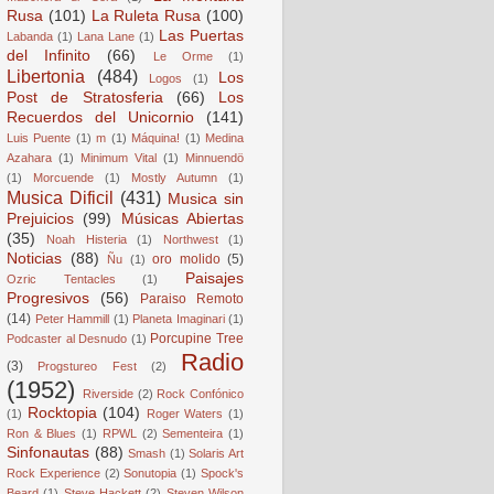
Rusa
(101)
La Ruleta Rusa
(100)
Las Puertas
Labanda
(1)
Lana Lane
(1)
del Infinito
(66)
Le Orme
(1)
Libertonia
(484)
Los
Logos
(1)
Post de Stratosferia
(66)
Los
Recuerdos del Unicornio
(141)
Luis Puente
(1)
m
(1)
Máquina!
(1)
Medina
Azahara
(1)
Minimum Vital
(1)
Minnuendö
(1)
Morcuende
(1)
Mostly Autumn
(1)
Musica Dificil
(431)
Musica sin
Prejuicios
(99)
Músicas Abiertas
(35)
Noah Histeria
(1)
Northwest
(1)
Noticias
(88)
oro molido
(5)
Ñu
(1)
Paisajes
Ozric Tentacles
(1)
Progresivos
(56)
Paraiso Remoto
(14)
Peter Hammill
(1)
Planeta Imaginari
(1)
Porcupine Tree
Podcaster al Desnudo
(1)
Radio
(3)
Progstureo Fest
(2)
(1952)
Riverside
(2)
Rock Confónico
Rocktopia
(104)
(1)
Roger Waters
(1)
Ron & Blues
(1)
RPWL
(2)
Sementeira
(1)
Sinfonautas
(88)
Smash
(1)
Solaris Art
Rock Experience
(2)
Sonutopia
(1)
Spock's
Beard
(1)
Steve Hackett
(2)
Steven Wilson