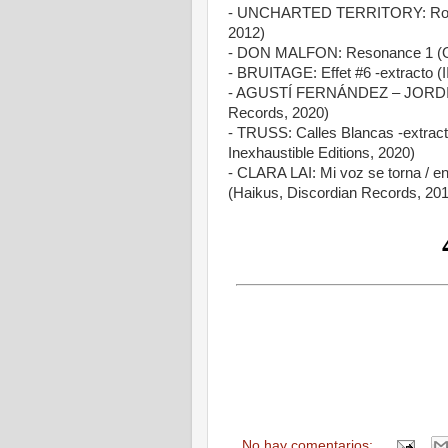
- UNCHARTED TERRITORY: Road T
2012)
- DON MALFON: Resonance 1 (On
- BRUITAGE: Effet #6 -extracto (I
- AGUSTÍ FERNÁNDEZ – JORDINA 
Records, 2020)
- TRUSS: Calles Blancas -extract
Inexhaustible Editions, 2020)
- CLARA LAI: Mi voz se torna / e
(Haikus, Discordian Records, 20
No hay comentarios: