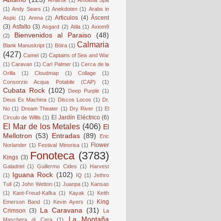
(1)
Andy Sears
(1)
Anekdoten
(1)
Arabs in
Articulos
(4)
Âscent
Aspic
(1)
Arena
(2)
(3)
Asfalto
(3)
Asgard
(2)
Atila
(1)
Axiom9
Bienvenidos al Paraiso
(48)
(2)
Calmaria
Blank Manuskript
(1)
Böira
(1)
(427)
Camel
(2)
Captains of Sea and War
(1)
Caravan
(1)
Carl Palmer
(1)
Cerca de la
Orilla
(1)
Cloudmap
(1)
Collage
(1)
Consorzio Acqua Potabile (CAP)
(1)
Cubata Rock
(102)
Deep Purple
(1)
Deus Ex Machina
(1)
Discos Locos
(1)
Dr.
No
(1)
Dream Theater
(1)
Dry River
(1)
El
El Jardín Eléctrico
(6)
Circulo de Willis
(1)
El Mar de los Metales
(406)
El
Mellotron
(53)
Entradas
(89)
Eric
Flower
Norlander
(1)
Festival Minorisa
(1)
Fonoteca
(3783)
Kings
(3)
Galadriel
(1)
Guillermo Cides
(1)
Harvest
Iguana Rock
(102)
(1)
IQ
(1)
Jethro
Tull
(2)
John Wetton
(1)
Juanpa
(1)
Kansas
(1)
Kant-Freud-Kafka
(1)
Kayak
(1)
Keith
King
Emerson Band
(1)
Kevin Ayers
(1)
La Caravana
(31)
Crimson
(3)
La
La Montaña
Maschera di Cera
(1)