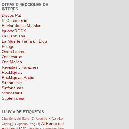
OTRAS DIRECCIONES DE
INTERES
Discos Pat
El Chamberlin
El Mar de los Metales
IguanaROCK
La Caravana
La Muerte Tenía un Blog
Pélago
Onda Latina
Orchestron
Oro Molido
Revistas y Fanzines
Rockliquias
Rockliquias Radio
Sinfomusic
Sinfonautas
Stratosferia
Subterranea
LLUVIA DE ETIQUETAS
21st Schizoid Band
(2)
Absente-H
(1)
After
Al Borde del
Crying
(1)
Agenda Prog
(1)
Abismo
(123)
Amarok
(1)
Amoeba Split