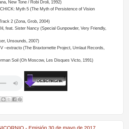
na, New Tone / Robi Droli, 1992)
CK: Myth 5 (The Myth of Persistence of Vision
ck 2 (Zona, Grob, 2004)
, feat. Sister Nancy (Special Gunpowder, Very Friendly,
r, Unsounds, 2007)
–extracto (The Braxtornette Project, Umlaut Records,
an Soil (Oh Moscow, Les Disques Victo, 1991)
ORNIO - Emisión 30 de mayo de 2017