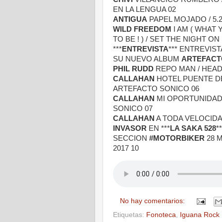
EN LA LENGUA 02
ANTIGUA
PAPEL MOJADO / 5.2
WILD FREEDOM
I AM ( WHAT 
TO BE ! ) / SET THE NIGHT ON 
***
ENTREVISTA
*** ENTREVIS
SU NUEVO ALBUM
ARTEFACT
PHIL RUDD
REPO MAN / HEAD
CALLAHAN
HOTEL PUENTE DE
ARTEFACTO SONICO 06
CALLAHAN
MI OPORTUNIDAD
SONICO 07
CALLAHAN
A TODA VELOCIDA
INVASOR
EN ***
LA SAKA 528
*
SECCION
#MOTORBIKER
28 
2017 10
No hay comentarios:
Etiquetas:
Fonoteca
,
Iguana Rock