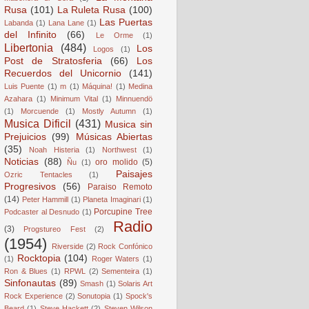
Rusa
(101)
La Ruleta Rusa
(100)
Las Puertas
Labanda
(1)
Lana Lane
(1)
del Infinito
(66)
Le Orme
(1)
Libertonia
(484)
Los
Logos
(1)
Post de Stratosferia
(66)
Los
Recuerdos del Unicornio
(141)
Luis Puente
(1)
m
(1)
Máquina!
(1)
Medina
Azahara
(1)
Minimum Vital
(1)
Minnuendö
(1)
Morcuende
(1)
Mostly Autumn
(1)
Musica Dificil
(431)
Musica sin
Prejuicios
(99)
Músicas Abiertas
(35)
Noah Histeria
(1)
Northwest
(1)
Noticias
(88)
oro molido
(5)
Ñu
(1)
Paisajes
Ozric Tentacles
(1)
Progresivos
(56)
Paraiso Remoto
(14)
Peter Hammill
(1)
Planeta Imaginari
(1)
Porcupine Tree
Podcaster al Desnudo
(1)
Radio
(3)
Progstureo Fest
(2)
(1954)
Riverside
(2)
Rock Confónico
Rocktopia
(104)
(1)
Roger Waters
(1)
Ron & Blues
(1)
RPWL
(2)
Sementeira
(1)
Sinfonautas
(89)
Smash
(1)
Solaris Art
Rock Experience
(2)
Sonutopia
(1)
Spock's
Beard
(1)
Steve Hackett
(2)
Steven Wilson