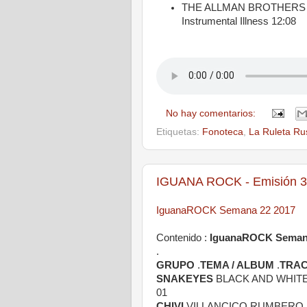
THE ALLMAN BROTHERS BAND
Instrumental Illness 12:08
No hay comentarios:
Etiquetas:
Fonoteca
,
La Ruleta Ru
IGUANA ROCK - Emisión 3
IguanaROCK Semana 22 2017
Contenido :
IguanaROCK Semana
.
GRUPO
.
TEMA / ALBUM
.
TRA
SNAKEYES
BLACK AND WHITE 
01
CHIVI
VILLANCICO RUMBERO /