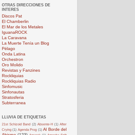
OTRAS DIRECCIONES DE
INTERES
Discos Pat
El Chamberlin
El Mar de los Metales
IguanaROCK
La Caravana
La Muerte Tenía un Blog
Pélago
Onda Latina
Orchestron
Oro Molido
Revistas y Fanzines
Rockliquias
Rockliquias Radio
Sinfomusic
Sinfonautas
Stratosferia
Subterranea
LLUVIA DE ETIQUETAS
21st Schizoid Band
(2)
Absente-H
(1)
After
Al Borde del
Crying
(1)
Agenda Prog
(1)
Abismo
(123)
Amarok
(1)
Amoeba Split