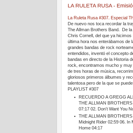
LA RULETA RUSA - Emisió
La Ruleta Rusa #307. Especial Th
De nuevo nos toca recordar la tra
The Allman Brothers Band.
|
De la
Chris Cornell, del que ya hicimo
última hora nos enterábamos de 
grandes bandas de rock norteamer
entendidos, inventó el concepto 
bandas en directo de la Historia
rock, encontramos mucho y muy bu
de tres horas de música, recorri
gloriosos primeros álbumes y rec
talentosa pero de la que se puede
PLAYLIST #307
RECUERDO A GREGG AL
THE ALLMAN BROTHERS BA
07:17 02. Don't Want You N
THE ALLMAN BROTHERS BAND
Midnight Rider 02:59 06. I
Home 04:17