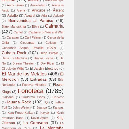
(1)
Andy Sears
(1)
Anekdoten
(1)
Arabs in
Articulos
(4)
Âscent
Aspic
(1)
Arena
(2)
(3)
Asfalto
(3)
Asgard
(2)
Atila
(1)
Axiom9
Bienvenidos al Paraiso
(48)
(2)
Calmaria
Blank Manuskript
(1)
Böira
(1)
(427)
Camel
(2)
Captains of Sea and War
(1)
Caravan
(1)
Carl Palmer
(1)
Cerca de la
Orilla
(1)
Cloudmap
(1)
Collage
(1)
Consorzio Acqua Potabile (CAP)
(1)
Cubata Rock
(102)
Deep Purple
(1)
Deus Ex Machina
(1)
Discos Locos
(1)
Dr.
No
(1)
Dream Theater
(1)
Dry River
(1)
El
El Jardín Eléctrico
(6)
Circulo de Willis
(1)
El Mar de los Metales
(406)
El
Mellotron
(53)
Entradas
(89)
Eric
Flower
Norlander
(1)
Festival Minorisa
(1)
Fonoteca
(3785)
Kings
(3)
Galadriel
(1)
Guillermo Cides
(1)
Harvest
Iguana Rock
(102)
(1)
IQ
(1)
Jethro
Tull
(2)
John Wetton
(1)
Juanpa
(1)
Kansas
(1)
Kant-Freud-Kafka
(1)
Kayak
(1)
Keith
King
Emerson Band
(1)
Kevin Ayers
(1)
La Caravana
(31)
Crimson
(3)
La
La Montaña
Maschera di Cera
(1)