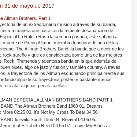
n 31 de mayo de 2017
e Allman Brothers. Part 1.
yectoria de un extraordinario músico a través de su banda,
 misma manera que pasó con la reciente desaparición de
s Especial La Ruleta Rusa la semana pasada, este sábado a
la muerte de Gregg Allman, miembro fundador de una de las
icano, The Allman Brothers Band, la banda que a decir de los
de rock sureño y que es considerada como una de las mejores
 del Rock. Tremenda y talentosa banda en la que además de
en blues, algo de jazz y fusión y también country. A través
mos la trayectoria de los Allman escuchando principalmente sus
ordando algo de su trayectoria posterior bastante menos
n rescatar algunas perlas sueltas.
LMAN ESPECIAL ALLMAN BROTHERS BAND PART 1
ND The Allman Brothers Band 1969 01. Dreams
o More 02:25 03. It's Not My Cross To Bear 04:56
 Idlewild South 1969 04. Revival 04:06 05.
n Memory of Elizabeth Reed 06:55 07. Leave My Blues at