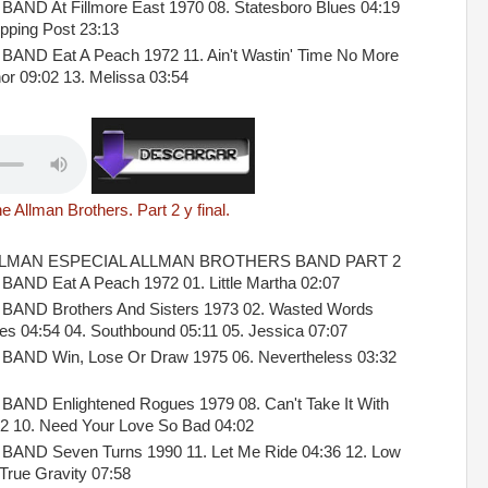
 At Fillmore East 1970 08. Statesboro Blues 04:19
ipping Post 23:13
D Eat A Peach 1972 11. Ain't Wastin' Time No More
nor 09:02 13. Melissa 03:54
 Allman Brothers. Part 2 y final.
LMAN ESPECIAL ALLMAN BROTHERS BAND PART 2
D Eat A Peach 1972 01. Little Martha 02:07
D Brothers And Sisters 1973 02. Wasted Words
s 04:54 04. Southbound 05:11 05. Jessica 07:07
D Win, Lose Or Draw 1975 06. Nevertheless 03:32
 Enlightened Rogues 1979 08. Can't Take It With
32 10. Need Your Love So Bad 04:02
D Seven Turns 1990 11. Let Me Ride 04:36 12. Low
True Gravity 07:58