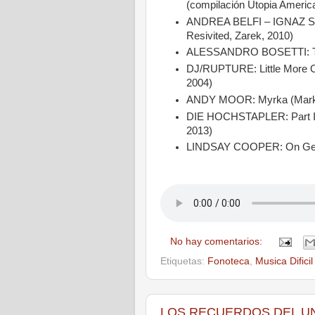
(compilación Utopia America
ANDREA BELFI – IGNAZ SCHI
Resivited, Zarek, 2010)
ALESSANDRO BOSETTI: Tra
DJ/RUPTURE: Little More Oil
2004)
ANDY MOOR: Myrka (Marke
DIE HOCHSTAPLER: Part IV 
2013)
LINDSAY COOPER: On Germ
No hay comentarios:
Etiquetas:
Fonoteca
,
Musica Dificil
LOS RECUERDOS DEL UNIC