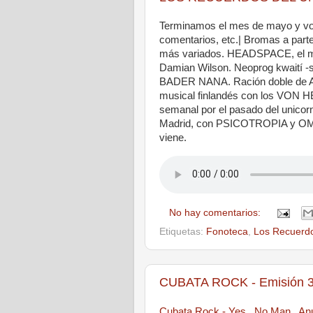
Terminamos el mes de mayo y vol
comentarios, etc.| Bromas a part
más variados. HEADSPACE, el meta
Damian Wilson. Neoprog kwaití -si
BADER NANA. Ración doble de AY
musical finlandés con los VON 
semanal por el pasado del unicorn
Madrid, con PSICOTROPIA y OMNI.
viene.
No hay comentarios:
Etiquetas:
Fonoteca
,
Los Recuerdo
CUBATA ROCK - Emisión 3
Cubata Rock - Yes , No Man , A