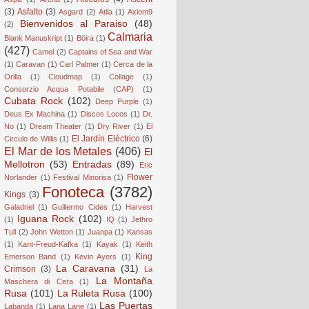
(3)
Asfalto
(3)
Asgard
(2)
Atila
(1)
Axiom9
Bienvenidos al Paraiso
(48)
(2)
Calmaria
Blank Manuskript
(1)
Böira
(1)
(427)
Camel
(2)
Captains of Sea and War
(1)
Caravan
(1)
Carl Palmer
(1)
Cerca de la
Orilla
(1)
Cloudmap
(1)
Collage
(1)
Consorzio Acqua Potabile (CAP)
(1)
Cubata Rock
(102)
Deep Purple
(1)
Deus Ex Machina
(1)
Discos Locos
(1)
Dr.
No
(1)
Dream Theater
(1)
Dry River
(1)
El
El Jardín Eléctrico
(6)
Circulo de Willis
(1)
El Mar de los Metales
(406)
El
Mellotron
(53)
Entradas
(89)
Eric
Flower
Norlander
(1)
Festival Minorisa
(1)
Fonoteca
(3782)
Kings
(3)
Galadriel
(1)
Guillermo Cides
(1)
Harvest
Iguana Rock
(102)
(1)
IQ
(1)
Jethro
Tull
(2)
John Wetton
(1)
Juanpa
(1)
Kansas
(1)
Kant-Freud-Kafka
(1)
Kayak
(1)
Keith
King
Emerson Band
(1)
Kevin Ayers
(1)
La Caravana
(31)
Crimson
(3)
La
La Montaña
Maschera di Cera
(1)
Rusa
(101)
La Ruleta Rusa
(100)
Las Puertas
Labanda
(1)
Lana Lane
(1)