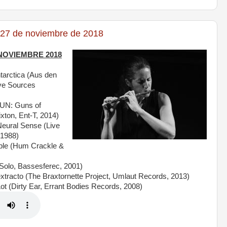
 27 de noviembre de 2018
 NOVIEMBRE 2018
arctica (Aus den
ive Sources
UN: Guns of
ixton, Ent-T, 2014)
ural Sense (Live
 1988)
ple (Hum Crackle &
lo, Bassesferec, 2001)
tracto (The Braxtornette Project, Umlaut Records, 2013)
(Dirty Ear, Errant Bodies Records, 2008)