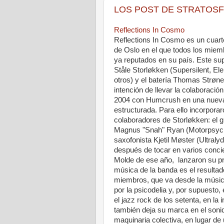
LOS POST DE STRATOSFERI
Reflections In Cosmo
Reflections In Cosmo es un cuart
de Oslo en el que todos los mie
ya reputados en su país. Este su
Ståle Storløkken (Supersilent, Ele
otros) y el batería Thomas Strøne
intención de llevar la colaboración
2004 con Humcrush en una nueva
estructurada. Para ello incorpora
colaboradores de Storløkken: el g
Magnus "Snah" Ryan (Motorpsych
saxofonista Kjetil Møster (Ultral
después de tocar en varios concie
Molde de ese año, lanzaron su p
música de la banda es el resulta
miembros, que va desde la música
por la psicodelia y, por supuesto
el jazz rock de los setenta, en la
también deja su marca en el soni
maquinaria colectiva, en lugar de 