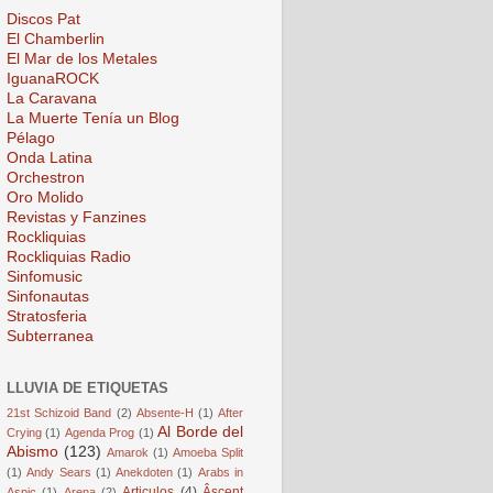
Discos Pat
El Chamberlin
El Mar de los Metales
IguanaROCK
La Caravana
La Muerte Tenía un Blog
Pélago
Onda Latina
Orchestron
Oro Molido
Revistas y Fanzines
Rockliquias
Rockliquias Radio
Sinfomusic
Sinfonautas
Stratosferia
Subterranea
LLUVIA DE ETIQUETAS
21st Schizoid Band
(2)
Absente-H
(1)
After
Al Borde del
Crying
(1)
Agenda Prog
(1)
Abismo
(123)
Amarok
(1)
Amoeba Split
(1)
Andy Sears
(1)
Anekdoten
(1)
Arabs in
Articulos
(4)
Âscent
Aspic
(1)
Arena
(2)