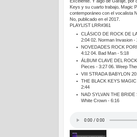
Excelente. Y algo de Garaje, por 
Keys y su cuarto trabajo, Magic 
contemporáneo con el vocalista Na
No, publicado en el 2017.
PLAYLIST LRR#361
CLÁSICO DE ROCK DE LA 
2:04 02. Norman Invasion -
NOVEDADES ROCK PORNO 
4:12 04. Bad Man - 5:18
ÁLBUM CLAVE DEL ROCK 
Pieces - 3:27 06. Weep The
VIII STRADA BABYLON 2015 
THE BLACK KEYS MAGIC POT
2:44
NAD SYLVAN THE BRIDE SAI
White Crown - 6:16