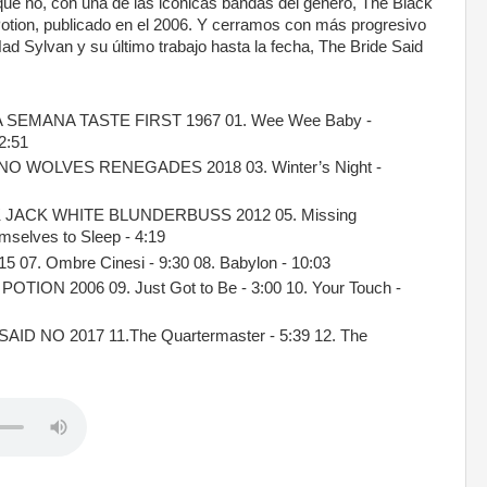
qué no, con una de las icónicas bandas del género, The Black
Potion, publicado en el 2006. Y cerramos con más progresivo
d Sylvan y su último trabajo hasta la fecha, The Bride Said
SEMANA TASTE FIRST 1967 01. Wee Wee Baby -
 2:51
WOLVES RENEGADES 2018 03. Winter’s Night -
JACK WHITE BLUNDERBUSS 2012 05. Missing
mselves to Sleep - 4:19
07. Ombre Cinesi - 9:30 08. Babylon - 10:03
ION 2006 09. Just Got to Be - 3:00 10. Your Touch -
D NO 2017 11.The Quartermaster - 5:39 12. The