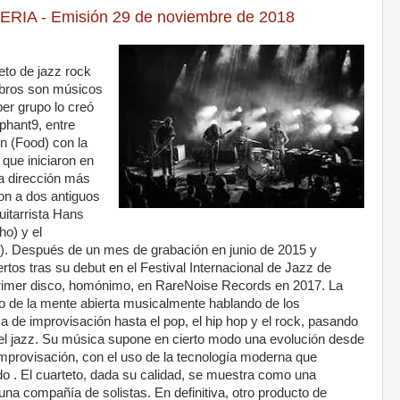
A - Emisión 29 de noviembre de 2018
eto de jazz rock
mbros son músicos
per grupo lo creó
phant9, entre
n (Food) con la
 que iniciaron en
 dirección más
ron a dos antiguos
uitarrista Hans
o) y el
yd). Después de un mes de grabación en junio de 2015 y
rtos tras su debut en el Festival Internacional de Jazz de
rimer disco, homónimo, en RareNoise Records en 2017. La
do de la mente abierta musicalmente hablando de los
 de improvisación hasta el pop, el hip hop y el rock, pasando
, el jazz. Su música supone en cierto modo una evolución desde
 improvisación, con el uso de la tecnología moderna que
do . El cuarteto, dada su calidad, se muestra como una
una compañía de solistas. En definitiva, otro producto de