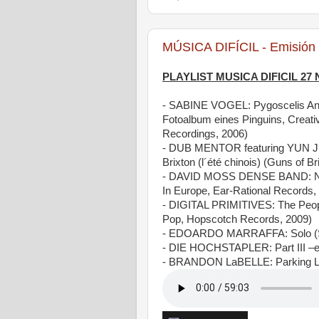
MÚSICA DIFÍCIL - Emisión
PLAYLIST MUSICA DIFICIL 27
- SABINE VOGEL: Pygoscelis Ant
Fotoalbum eines Pinguins, Creat
Recordings, 2006)
- DUB MENTOR featuring YUN J
Brixton (l´été chinois) (Guns of Br
- DAVID MOSS DENSE BAND: Ne
In Europe, Ear-Rational Records,
- DIGITAL PRIMITIVES: The Peo
Pop, Hopscotch Records, 2009)
- EDOARDO MARRAFFA: Solo (So
- DIE HOCHSTAPLER: Part III –ex
- BRANDON LaBELLE: Parking Lot 