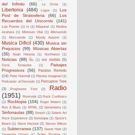
del Infinito
(66)
Le Orme
(1)
Libertonia
(484)
Los
Logos
(1)
Post de Stratosferia
(66)
Los
Recuerdos del Unicornio
(141)
Luis Puente
(1)
m
(1)
Máquina!
(1)
Medina
Azahara
(1)
Minimum Vital
(1)
Minnuendö
(1)
Morcuende
(1)
Mostly Autumn
(1)
Musica Dificil
(430)
Musica sin
Prejuicios
(99)
Músicas Abiertas
(35)
Noah Histeria
(1)
Northwest
(1)
Noticias
(88)
oro molido
(5)
Ñu
(1)
Paisajes
Ozric Tentacles
(1)
Progresivos
(56)
Paraiso Remoto
(14)
Peter Hammill
(1)
Planeta Imaginari
(1)
Porcupine Tree
Podcaster al Desnudo
(1)
Radio
(3)
Progstureo Fest
(2)
(1951)
Riverside
(2)
Rock Confónico
Rocktopia
(104)
(1)
Roger Waters
(1)
Ron & Blues
(1)
RPWL
(2)
Sementeira
(1)
Sinfonautas
(88)
Smash
(1)
Solaris Art
Rock Experience
(2)
Sonutopia
(1)
Spock's
Beard
(1)
Steve Hackett
(2)
Steven Wilson
Subterranea
(137)
(1)
Sweet Hole
(2)
Tangerine Dream
(1)
Teddy Bautista
(1)