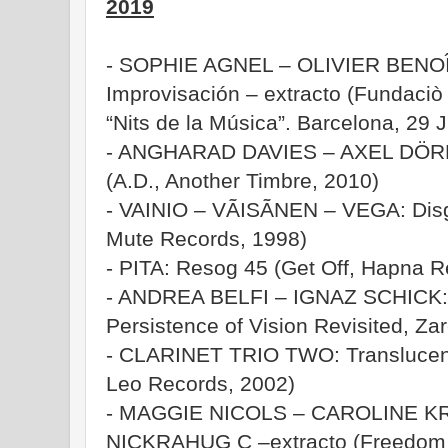
2019
- SOPHIE AGNEL – OLIVIER BENOÎ
Improvisación – extracto (Fundaciò
“Nits de la Música”. Barcelona, 29 
- ANGHARAD DAVIES – AXEL DÖRNER
(A.D., Another Timbre, 2010)
- VAINIO – VÃISÃNEN – VEGA: Disgr
Mute Records, 1998)
- PITA: Resog 45 (Get Off, Hapna R
- ANDREA BELFI – IGNAZ SCHICK: 
Persistence of Vision Revisited, Za
- CLARINET TRIO TWO: Translucent
Leo Records, 2002)
- MAGGIE NICOLS – CAROLINE 
NICKRAHUG C –extracto (Freedom o