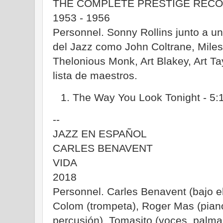
THE COMPLETE PRESTIGE REC
1953 - 1956
Personnel. Sonny Rollins junto a u
del Jazz como John Coltrane, Mile
Thelonious Monk, Art Blakey, Art Tay
lista de maestros.
The Way You Look Tonight - 5:
--
JAZZ EN ESPAÑOL
CARLES BENAVENT
VIDA
2018
Personnel. Carles Benavent (bajo el
Colom (trompeta), Roger Mas (piano
percusión), Tomasito (voces, palmas