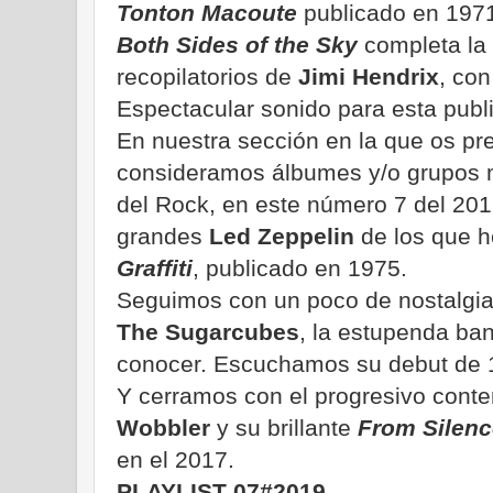
Tonton Macoute
publicado en 197
Both Sides of the Sky
completa la 
recopilatorios de
Jimi Hendrix
, con
Espectacular sonido para esta publ
En nuestra sección en la que os pr
consideramos álbumes y/o grupos m
del Rock, en este número 7 del 2019,
grandes
Led Zeppelin
de los que 
Graffiti
, publicado en 1975.
Seguimos con un poco de nostalgia
The Sugarcubes
, la estupenda ban
conocer. Escuchamos su debut de
Y cerramos con el progresivo cont
Wobbler
y su brillante
From Silen
en el 2017.
PLAYLIST 07#2019