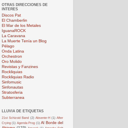
OTRAS DIRECCIONES DE
INTERES
Discos Pat
El Chamberlin
El Mar de los Metales
IguanaROCK
La Caravana
La Muerte Tenía un Blog
Pélago
Onda Latina
Orchestron
Oro Molido
Revistas y Fanzines
Rockliquias
Rockliquias Radio
Sinfomusic
Sinfonautas
Stratosferia
Subterranea
LLUVIA DE ETIQUETAS
21st Schizoid Band
(2)
Absente-H
(1)
After
Al Borde del
Crying
(1)
Agenda Prog
(1)
Abismo
(123)
Amarok
(1)
Amoeba Split