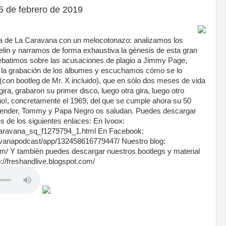
 de febrero de 2019
 de La Caravana con un melocotonazo: analizamos los
lin y narramos de forma exhaustiva la génesis de esta gran
ebatimos sobre las acusaciones de plagio a Jimmy Page,
 la grabación de los álbumes y escuchamos cómo se lo
(con bootleg de Mr. X incluido), que en sólo dos meses de vida
ra, grabaron su primer disco, luego otra gira, luego otro
ño!, concretamente el 1969, del que se cumple ahora su 50
iFender, Tommy y Papa Negro os saludan. Puedes descargar
s de los siguientes enlaces: En Ivoox:
caravana_sq_f1279794_1.html En Facebook:
avanapodcast/app/132458616779447/ Nuestro blog:
com/ Y también puedes descargar nuestros bootlegs y material
p://freshandlive.blogspot.com/