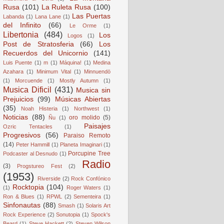
Rusa
(101)
La Ruleta Rusa
(100)
Las Puertas
Labanda
(1)
Lana Lane
(1)
del Infinito
(66)
Le Orme
(1)
Libertonia
(484)
Los
Logos
(1)
Post de Stratosferia
(66)
Los
Recuerdos del Unicornio
(141)
Luis Puente
(1)
m
(1)
Máquina!
(1)
Medina
Azahara
(1)
Minimum Vital
(1)
Minnuendö
(1)
Morcuende
(1)
Mostly Autumn
(1)
Musica Dificil
(431)
Musica sin
Prejuicios
(99)
Músicas Abiertas
(35)
Noah Histeria
(1)
Northwest
(1)
Noticias
(88)
oro molido
(5)
Ñu
(1)
Paisajes
Ozric Tentacles
(1)
Progresivos
(56)
Paraiso Remoto
(14)
Peter Hammill
(1)
Planeta Imaginari
(1)
Porcupine Tree
Podcaster al Desnudo
(1)
Radio
(3)
Progstureo Fest
(2)
(1953)
Riverside
(2)
Rock Confónico
Rocktopia
(104)
(1)
Roger Waters
(1)
Ron & Blues
(1)
RPWL
(2)
Sementeira
(1)
Sinfonautas
(88)
Smash
(1)
Solaris Art
Rock Experience
(2)
Sonutopia
(1)
Spock's
Beard
(1)
Steve Hackett
(2)
Steven Wilson