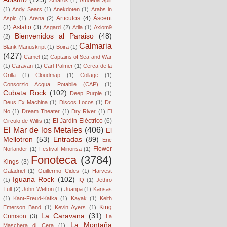
(1)
Andy Sears
(1)
Anekdoten
(1)
Arabs in
Articulos
(4)
Âscent
Aspic
(1)
Arena
(2)
(3)
Asfalto
(3)
Asgard
(2)
Atila
(1)
Axiom9
Bienvenidos al Paraiso
(48)
(2)
Calmaria
Blank Manuskript
(1)
Böira
(1)
(427)
Camel
(2)
Captains of Sea and War
(1)
Caravan
(1)
Carl Palmer
(1)
Cerca de la
Orilla
(1)
Cloudmap
(1)
Collage
(1)
Consorzio Acqua Potabile (CAP)
(1)
Cubata Rock
(102)
Deep Purple
(1)
Deus Ex Machina
(1)
Discos Locos
(1)
Dr.
No
(1)
Dream Theater
(1)
Dry River
(1)
El
El Jardín Eléctrico
(6)
Circulo de Willis
(1)
El Mar de los Metales
(406)
El
Mellotron
(53)
Entradas
(89)
Eric
Flower
Norlander
(1)
Festival Minorisa
(1)
Fonoteca
(3784)
Kings
(3)
Galadriel
(1)
Guillermo Cides
(1)
Harvest
Iguana Rock
(102)
(1)
IQ
(1)
Jethro
Tull
(2)
John Wetton
(1)
Juanpa
(1)
Kansas
(1)
Kant-Freud-Kafka
(1)
Kayak
(1)
Keith
King
Emerson Band
(1)
Kevin Ayers
(1)
La Caravana
(31)
Crimson
(3)
La
La Montaña
Maschera di Cera
(1)