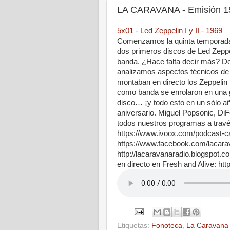
LA CARAVANA - Emisión 15
5x01 - Led Zeppelin I y II - 1969
Comenzamos la quinta temporada
dos primeros discos de Led Zeppe
banda. ¿Hace falta decir más? D
analizamos aspectos técnicos de
montaban en directo los Zeppelin 
como banda se enrolaron en una gi
disco… ¡y todo esto en un sólo a
aniversario. Miguel Popsonic, D
todos nuestros programas a travé
https://www.ivoox.com/podcast-
https://www.facebook.com/lacar
http://lacaravanaradio.blogspot.
en directo en Fresh and Alive: htt
Etiquetas:
Fonoteca
,
La Caravana