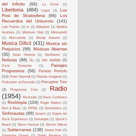
del Infinito
(66)
Le Orme
(1)
Libertonia
(484)
Los
Logos
(1)
Post de Stratosferia
(66)
Los
Recuerdos del Unicornio
(141)
Luis Puente
(1)
m
(1)
Máquina!
(1)
Medina
Azahara
(1)
Minimum Vital
(1)
Minnuendö
(1)
Morcuende
(1)
Mostly Autumn
(1)
Musica Dificil
(431)
Musica sin
Prejuicios
(99)
Músicas Abiertas
(35)
Noah Histeria
(1)
Northwest
(1)
Noticias
(88)
oro molido
(5)
Ñu
(1)
Paisajes
Ozric Tentacles
(1)
Progresivos
(56)
Paraiso Remoto
(14)
Peter Hammill
(1)
Planeta Imaginari
(1)
Porcupine Tree
Podcaster al Desnudo
(1)
Radio
(3)
Progstureo Fest
(2)
(1954)
Riverside
(2)
Rock Confónico
Rocktopia
(104)
(1)
Roger Waters
(1)
Ron & Blues
(1)
RPWL
(2)
Sementeira
(1)
Sinfonautas
(89)
Smash
(1)
Solaris Art
Rock Experience
(2)
Sonutopia
(1)
Spock's
Beard
(1)
Steve Hackett
(2)
Steven Wilson
Subterranea
(138)
(1)
Sweet Hole
(2)
Tangerine Dream
(1)
Teddy Bautista
(1)