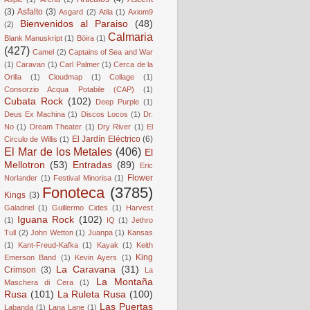
(3)
Asfalto
(3)
Asgard
(2)
Atila
(1)
Axiom9
Bienvenidos al Paraiso
(48)
(2)
Calmaria
Blank Manuskript
(1)
Böira
(1)
(427)
Camel
(2)
Captains of Sea and War
(1)
Caravan
(1)
Carl Palmer
(1)
Cerca de la
Orilla
(1)
Cloudmap
(1)
Collage
(1)
Consorzio Acqua Potabile (CAP)
(1)
Cubata Rock
(102)
Deep Purple
(1)
Deus Ex Machina
(1)
Discos Locos
(1)
Dr.
No
(1)
Dream Theater
(1)
Dry River
(1)
El
El Jardín Eléctrico
(6)
Circulo de Willis
(1)
El Mar de los Metales
(406)
El
Mellotron
(53)
Entradas
(89)
Eric
Flower
Norlander
(1)
Festival Minorisa
(1)
Fonoteca
(3785)
Kings
(3)
Galadriel
(1)
Guillermo Cides
(1)
Harvest
Iguana Rock
(102)
(1)
IQ
(1)
Jethro
Tull
(2)
John Wetton
(1)
Juanpa
(1)
Kansas
(1)
Kant-Freud-Kafka
(1)
Kayak
(1)
Keith
King
Emerson Band
(1)
Kevin Ayers
(1)
La Caravana
(31)
Crimson
(3)
La
La Montaña
Maschera di Cera
(1)
Rusa
(101)
La Ruleta Rusa
(100)
Las Puertas
Labanda
(1)
Lana Lane
(1)