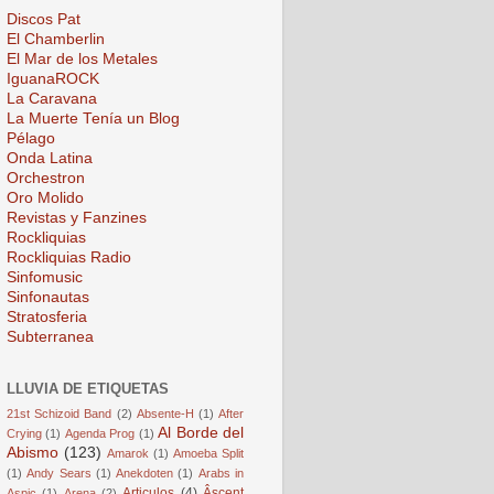
Discos Pat
El Chamberlin
El Mar de los Metales
IguanaROCK
La Caravana
La Muerte Tenía un Blog
Pélago
Onda Latina
Orchestron
Oro Molido
Revistas y Fanzines
Rockliquias
Rockliquias Radio
Sinfomusic
Sinfonautas
Stratosferia
Subterranea
LLUVIA DE ETIQUETAS
21st Schizoid Band
(2)
Absente-H
(1)
After
Al Borde del
Crying
(1)
Agenda Prog
(1)
Abismo
(123)
Amarok
(1)
Amoeba Split
(1)
Andy Sears
(1)
Anekdoten
(1)
Arabs in
Articulos
(4)
Âscent
Aspic
(1)
Arena
(2)