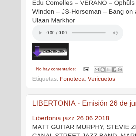
Edu Comelles – VERANO – Ophüls 
Winden – JS-Horseman – Bang on a
Ulaan Markhor
No hay comentarios:
Etiquetas:
Fonoteca
,
Vericuetos
LIBERTONIA - Emisión 26 de ju
Libertonia jazz 26 06 2018
MATT GUITAR MURPHY, STEVIE Z
CANAL STREET JAZZ BAND, MAR