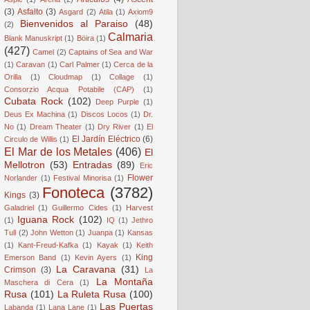
(3)
Asfalto
(3)
Asgard
(2)
Atila
(1)
Axiom9
Bienvenidos al Paraiso
(48)
(2)
Calmaria
Blank Manuskript
(1)
Böira
(1)
(427)
Camel
(2)
Captains of Sea and War
(1)
Caravan
(1)
Carl Palmer
(1)
Cerca de la
Orilla
(1)
Cloudmap
(1)
Collage
(1)
Consorzio Acqua Potabile (CAP)
(1)
Cubata Rock
(102)
Deep Purple
(1)
Deus Ex Machina
(1)
Discos Locos
(1)
Dr.
No
(1)
Dream Theater
(1)
Dry River
(1)
El
El Jardín Eléctrico
(6)
Circulo de Willis
(1)
El Mar de los Metales
(406)
El
Mellotron
(53)
Entradas
(89)
Eric
Flower
Norlander
(1)
Festival Minorisa
(1)
Fonoteca
(3782)
Kings
(3)
Galadriel
(1)
Guillermo Cides
(1)
Harvest
Iguana Rock
(102)
(1)
IQ
(1)
Jethro
Tull
(2)
John Wetton
(1)
Juanpa
(1)
Kansas
(1)
Kant-Freud-Kafka
(1)
Kayak
(1)
Keith
King
Emerson Band
(1)
Kevin Ayers
(1)
La Caravana
(31)
Crimson
(3)
La
La Montaña
Maschera di Cera
(1)
Rusa
(101)
La Ruleta Rusa
(100)
Las Puertas
Labanda
(1)
Lana Lane
(1)