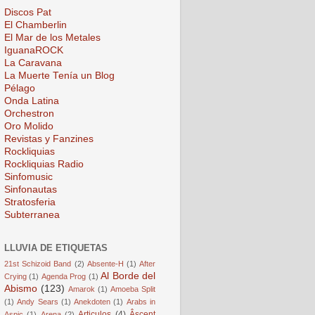
Discos Pat
El Chamberlin
El Mar de los Metales
IguanaROCK
La Caravana
La Muerte Tenía un Blog
Pélago
Onda Latina
Orchestron
Oro Molido
Revistas y Fanzines
Rockliquias
Rockliquias Radio
Sinfomusic
Sinfonautas
Stratosferia
Subterranea
LLUVIA DE ETIQUETAS
21st Schizoid Band
(2)
Absente-H
(1)
After
Al Borde del
Crying
(1)
Agenda Prog
(1)
Abismo
(123)
Amarok
(1)
Amoeba Split
(1)
Andy Sears
(1)
Anekdoten
(1)
Arabs in
Articulos
(4)
Âscent
Aspic
(1)
Arena
(2)