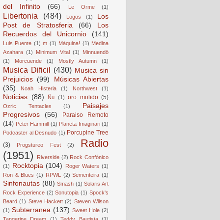
del Infinito
(66)
Le Orme
(1)
Libertonia
(484)
Los
Logos
(1)
Post de Stratosferia
(66)
Los
Recuerdos del Unicornio
(141)
Luis Puente
(1)
m
(1)
Máquina!
(1)
Medina
Azahara
(1)
Minimum Vital
(1)
Minnuendö
(1)
Morcuende
(1)
Mostly Autumn
(1)
Musica Dificil
(430)
Musica sin
Prejuicios
(99)
Músicas Abiertas
(35)
Noah Histeria
(1)
Northwest
(1)
Noticias
(88)
oro molido
(5)
Ñu
(1)
Paisajes
Ozric Tentacles
(1)
Progresivos
(56)
Paraiso Remoto
(14)
Peter Hammill
(1)
Planeta Imaginari
(1)
Porcupine Tree
Podcaster al Desnudo
(1)
Radio
(3)
Progstureo Fest
(2)
(1951)
Riverside
(2)
Rock Confónico
Rocktopia
(104)
(1)
Roger Waters
(1)
Ron & Blues
(1)
RPWL
(2)
Sementeira
(1)
Sinfonautas
(88)
Smash
(1)
Solaris Art
Rock Experience
(2)
Sonutopia
(1)
Spock's
Beard
(1)
Steve Hackett
(2)
Steven Wilson
Subterranea
(137)
(1)
Sweet Hole
(2)
Tangerine Dream
(1)
Teddy Bautista
(1)