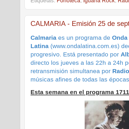
Etiquetas:
Fonoteca
,
Iguana Rock
,
Rad
CALMARIA - Emisión 25 de sep
Calmaria
es un programa de
Onda
Latina
(www.ondalatina.com.es) ded
progresivo.
Está presentado por
Al
directo los jueves a las 22h a 24h p
retransmisión simultanea por
Radio
músicas afines de todas las época
Esta semana en el programa 171