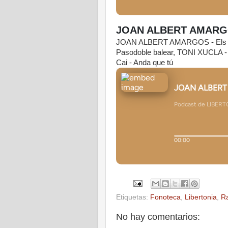
JOAN ALBERT AMAR
JOAN ALBERT AMARGOS - Els bar
Pasodoble balear, TONI XUCLA -
Cai - Anda que tú
Etiquetas:
Fonoteca
,
Libertonia
,
R
No hay comentarios: