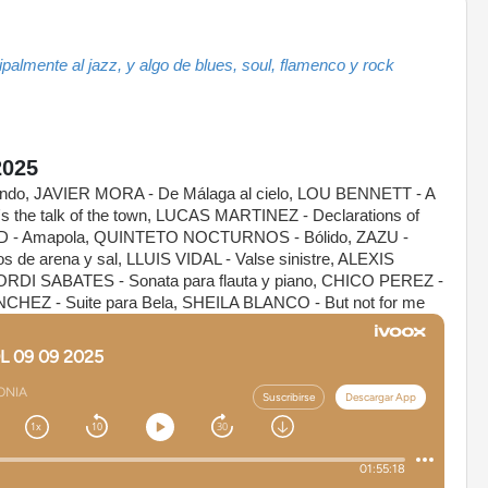
almente al jazz, y algo de blues, soul, flamenco y rock
2025
o, JAVIER MORA - De Málaga al cielo, LOU BENNETT - A
t's the talk of the town, LUCAS MARTINEZ - Declarations of
D - Amapola, QUINTETO NOCTURNOS - Bólido, ZAZU -
de arena y sal, LLUIS VIDAL - Valse sinistre, ALEXIS
ORDI SABATES - Sonata para flauta y piano, CHICO PEREZ -
NCHEZ - Suite para Bela, SHEILA BLANCO - But not for me