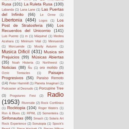
Rusa
(101)
La Ruleta Rusa
(100)
Las Puertas
Labanda
(1)
Lana Lane
(1)
del Infinito
(66)
Le Orme
(1)
Libertonia
(484)
Los
Logos
(1)
Post de Stratosferia
(66)
Los
Recuerdos del Unicornio
(141)
Luis Puente
(1)
m
(1)
Máquina!
(1)
Medina
Azahara
(1)
Minimum Vital
(1)
Minnuendö
(1)
Morcuende
(1)
Mostly Autumn
(1)
Musica Dificil
(431)
Musica sin
Prejuicios
(99)
Músicas Abiertas
(35)
Noah Histeria
(1)
Northwest
(1)
Noticias
(88)
oro molido
(5)
Ñu
(1)
Paisajes
Ozric Tentacles
(1)
Progresivos
(56)
Paraiso Remoto
(14)
Peter Hammill
(1)
Planeta Imaginari
(1)
Porcupine Tree
Podcaster al Desnudo
(1)
Radio
(3)
Progstureo Fest
(2)
(1953)
Riverside
(2)
Rock Confónico
Rocktopia
(104)
(1)
Roger Waters
(1)
Ron & Blues
(1)
RPWL
(2)
Sementeira
(1)
Sinfonautas
(88)
Smash
(1)
Solaris Art
Rock Experience
(2)
Sonutopia
(1)
Spock's
Beard
(1)
Steve Hackett
(2)
Steven Wilson