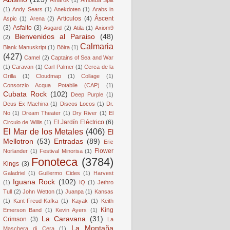
(1)
Andy Sears
(1)
Anekdoten
(1)
Arabs in
Articulos
(4)
Âscent
Aspic
(1)
Arena
(2)
(3)
Asfalto
(3)
Asgard
(2)
Atila
(1)
Axiom9
Bienvenidos al Paraiso
(48)
(2)
Calmaria
Blank Manuskript
(1)
Böira
(1)
(427)
Camel
(2)
Captains of Sea and War
(1)
Caravan
(1)
Carl Palmer
(1)
Cerca de la
Orilla
(1)
Cloudmap
(1)
Collage
(1)
Consorzio Acqua Potabile (CAP)
(1)
Cubata Rock
(102)
Deep Purple
(1)
Deus Ex Machina
(1)
Discos Locos
(1)
Dr.
No
(1)
Dream Theater
(1)
Dry River
(1)
El
El Jardín Eléctrico
(6)
Circulo de Willis
(1)
El Mar de los Metales
(406)
El
Mellotron
(53)
Entradas
(89)
Eric
Flower
Norlander
(1)
Festival Minorisa
(1)
Fonoteca
(3784)
Kings
(3)
Galadriel
(1)
Guillermo Cides
(1)
Harvest
Iguana Rock
(102)
(1)
IQ
(1)
Jethro
Tull
(2)
John Wetton
(1)
Juanpa
(1)
Kansas
(1)
Kant-Freud-Kafka
(1)
Kayak
(1)
Keith
King
Emerson Band
(1)
Kevin Ayers
(1)
La Caravana
(31)
Crimson
(3)
La
La Montaña
Maschera di Cera
(1)