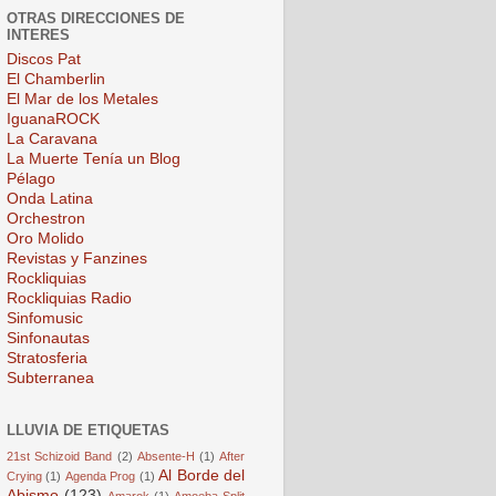
OTRAS DIRECCIONES DE
INTERES
Discos Pat
El Chamberlin
El Mar de los Metales
IguanaROCK
La Caravana
La Muerte Tenía un Blog
Pélago
Onda Latina
Orchestron
Oro Molido
Revistas y Fanzines
Rockliquias
Rockliquias Radio
Sinfomusic
Sinfonautas
Stratosferia
Subterranea
LLUVIA DE ETIQUETAS
21st Schizoid Band
(2)
Absente-H
(1)
After
Al Borde del
Crying
(1)
Agenda Prog
(1)
Abismo
(123)
Amarok
(1)
Amoeba Split