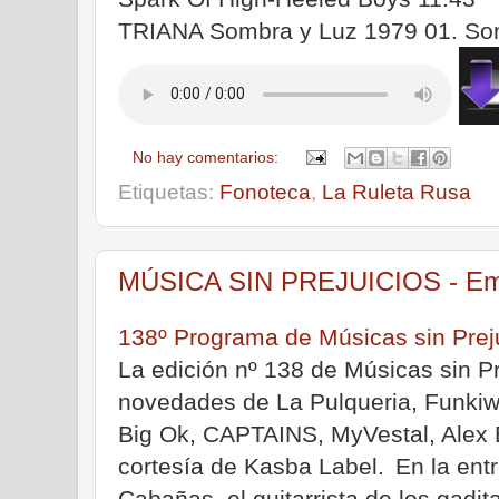
TRIANA Sombra y Luz 1979 01. So
No hay comentarios:
Etiquetas:
Fonoteca
,
La Ruleta Rusa
MÚSICA SIN PREJUICIOS - Emis
138º Programa de Músicas sin Prej
La edición nº 138 de Músicas sin Pr
novedades de La Pulqueria, Funkiwi
Big Ok, CAPTAINS, MyVestal, Alex Bas
cortesía de Kasba Label.
En la ent
|
Cabañas, el guitarrista de los gadi