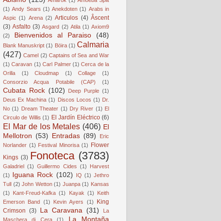
(1)
Andy Sears
(1)
Anekdoten
(1)
Arabs in
Articulos
(4)
Âscent
Aspic
(1)
Arena
(2)
(3)
Asfalto
(3)
Asgard
(2)
Atila
(1)
Axiom9
Bienvenidos al Paraiso
(48)
(2)
Calmaria
Blank Manuskript
(1)
Böira
(1)
(427)
Camel
(2)
Captains of Sea and War
(1)
Caravan
(1)
Carl Palmer
(1)
Cerca de la
Orilla
(1)
Cloudmap
(1)
Collage
(1)
Consorzio Acqua Potabile (CAP)
(1)
Cubata Rock
(102)
Deep Purple
(1)
Deus Ex Machina
(1)
Discos Locos
(1)
Dr.
No
(1)
Dream Theater
(1)
Dry River
(1)
El
El Jardín Eléctrico
(6)
Circulo de Willis
(1)
El Mar de los Metales
(406)
El
Mellotron
(53)
Entradas
(89)
Eric
Flower
Norlander
(1)
Festival Minorisa
(1)
Fonoteca
(3783)
Kings
(3)
Galadriel
(1)
Guillermo Cides
(1)
Harvest
Iguana Rock
(102)
(1)
IQ
(1)
Jethro
Tull
(2)
John Wetton
(1)
Juanpa
(1)
Kansas
(1)
Kant-Freud-Kafka
(1)
Kayak
(1)
Keith
King
Emerson Band
(1)
Kevin Ayers
(1)
La Caravana
(31)
Crimson
(3)
La
La Montaña
Maschera di Cera
(1)