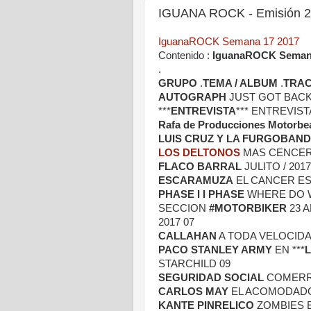
IGUANA ROCK - Emisión 26
IguanaROCK Semana 17 2017
Contenido :
IguanaROCK Semana
.
GRUPO
.
TEMA / ALBUM
.
TRA
AUTOGRAPH
JUST GOT BACK
***
ENTREVISTA
*** ENTREVIS
Rafa de Producciones Motorbe
LUIS CRUZ Y LA FURGOBAND
LOS DELTONOS
MAS CENCERR
FLACO BARRAL
JULITO / 201
ESCARAMUZA
EL CANCER ES E
PHASE I I PHASE
WHERE DO WE
SECCION
#MOTORBIKER
23 
2017 07
CALLAHAN
A TODA VELOCIDA
PACO STANLEY ARMY
EN ***
L
STARCHILD 09
SEGURIDAD SOCIAL
COMERRA
CARLOS MAY
EL ACOMODADOR
KANTE PINRELICO
ZOMBIES E