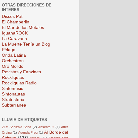
OTRAS DIRECCIONES DE
INTERES
Discos Pat
El Chamberlin
El Mar de los Metales
IguanaROCK
La Caravana
La Muerte Tenía un Blog
Pélago
Onda Latina
Orchestron
Oro Molido
Revistas y Fanzines
Rockliquias
Rockliquias Radio
Sinfomusic
Sinfonautas
Stratosferia
Subterranea
LLUVIA DE ETIQUETAS
21st Schizoid Band
(2)
Absente-H
(1)
After
Al Borde del
Crying
(1)
Agenda Prog
(1)
Abismo
(123)
Amarok
(1)
Amoeba Split