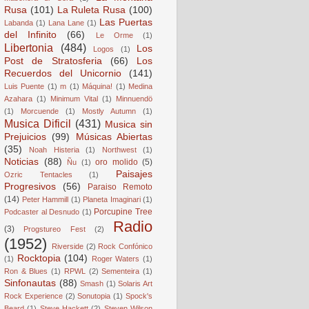
Rusa
(101)
La Ruleta Rusa
(100)
Las Puertas
Labanda
(1)
Lana Lane
(1)
del Infinito
(66)
Le Orme
(1)
Libertonia
(484)
Los
Logos
(1)
Post de Stratosferia
(66)
Los
Recuerdos del Unicornio
(141)
Luis Puente
(1)
m
(1)
Máquina!
(1)
Medina
Azahara
(1)
Minimum Vital
(1)
Minnuendö
(1)
Morcuende
(1)
Mostly Autumn
(1)
Musica Dificil
(431)
Musica sin
Prejuicios
(99)
Músicas Abiertas
(35)
Noah Histeria
(1)
Northwest
(1)
Noticias
(88)
oro molido
(5)
Ñu
(1)
Paisajes
Ozric Tentacles
(1)
Progresivos
(56)
Paraiso Remoto
(14)
Peter Hammill
(1)
Planeta Imaginari
(1)
Porcupine Tree
Podcaster al Desnudo
(1)
Radio
(3)
Progstureo Fest
(2)
(1952)
Riverside
(2)
Rock Confónico
Rocktopia
(104)
(1)
Roger Waters
(1)
Ron & Blues
(1)
RPWL
(2)
Sementeira
(1)
Sinfonautas
(88)
Smash
(1)
Solaris Art
Rock Experience
(2)
Sonutopia
(1)
Spock's
Beard
(1)
Steve Hackett
(2)
Steven Wilson