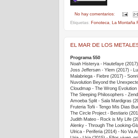
No hay comentarios:
Etiquetas:
Fonoteca
,
La Montaña 
EL MAR DE LOS METALES -
Programa 550
Noah Histerya - Hautefaye (2017)
Joss Jeffersøn - Ylem (2017) - Lu
Malabriega - Fiebre (2017) - Sonri
Nuvolution Beyond the Unexpecte
Cloudmap - The Wrong Evolution 
The Sleeping Philosophers - Zen
Amoeba Split - Sala Mardigras (2
Fruteria Toñi - Tengo Mis Dias B
The Circle Project - Bestiario (20
Judith Mateo - Rock is My Life (2
Alenky - Through The Looking-Gl
Ulrica - Periferia (2014) - No Va A
Uria - Uria (2015) - Ellos viven,