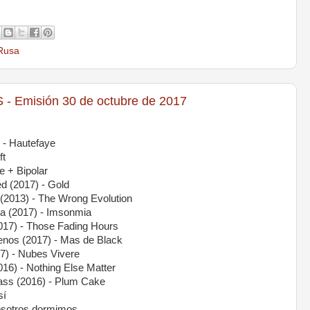
Rusa
 Emisión 30 de octubre de 2017
 - Hautefaye
ft
e + Bipolar
d (2017) - Gold
(2013) - The Wrong Evolution
da (2017) - Imsonmia
017) - Those Fading Hours
uenos (2017) - Mas de Black
17) - Nubes Vivere
016) - Nothing Else Matter
ass (2016) - Plum Cake
sí
 nosotros dormimos