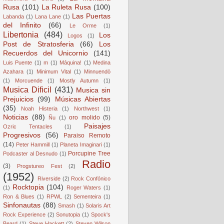
Rusa
(101)
La Ruleta Rusa
(100)
Las Puertas
Labanda
(1)
Lana Lane
(1)
del Infinito
(66)
Le Orme
(1)
Libertonia
(484)
Los
Logos
(1)
Post de Stratosferia
(66)
Los
Recuerdos del Unicornio
(141)
Luis Puente
(1)
m
(1)
Máquina!
(1)
Medina
Azahara
(1)
Minimum Vital
(1)
Minnuendö
(1)
Morcuende
(1)
Mostly Autumn
(1)
Musica Dificil
(431)
Musica sin
Prejuicios
(99)
Músicas Abiertas
(35)
Noah Histeria
(1)
Northwest
(1)
Noticias
(88)
oro molido
(5)
Ñu
(1)
Paisajes
Ozric Tentacles
(1)
Progresivos
(56)
Paraiso Remoto
(14)
Peter Hammill
(1)
Planeta Imaginari
(1)
Porcupine Tree
Podcaster al Desnudo
(1)
Radio
(3)
Progstureo Fest
(2)
(1952)
Riverside
(2)
Rock Confónico
Rocktopia
(104)
(1)
Roger Waters
(1)
Ron & Blues
(1)
RPWL
(2)
Sementeira
(1)
Sinfonautas
(88)
Smash
(1)
Solaris Art
Rock Experience
(2)
Sonutopia
(1)
Spock's
Beard
(1)
Steve Hackett
(2)
Steven Wilson