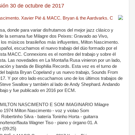
ón 30 de octubre de 2017
scimento. Xavier Pié & MACC. Bryan & the Aardvarks. C
, donde para variar disfrutamos del mejor jazz clásico y
de la semana fue Milagre dos Peixes: Gravado ao Vivo,
 los músicos brasileños más influyentes, Milton Nascimento.
pañol, escuchamos el nuevo trabajo del dúo formado por el
rrista MACC. Connexions es el nombre del trabajo y sobre él
ista. Las novedades en La Montaña Rusa vinieron por un lado,
ación y banda de Biophilia Records. Esta vez es el turno de
del bajista Bryan Copeland y us nuevo trabajo, Sounds From
017. Y por otro lado escuchamos uno de los últimos trabajos de
e Steve Swallow y también al lado de Andy Shephard. Andando
rabajo y fue publicado en 2016 por ECM.
MILTON NASCIMENTO E SOM IMAGINARIO Milagre
o 1974 Milton Nascimento - voz y violao Som
 Robertinho Silva - batería Toninho Horta - guitarra
no/tenor/flauta Wagner Tiso - piano y órgano 01. A
e (09:25)