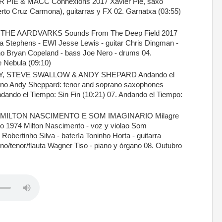
PIÉ & MACC Connexions 2017 Xavier Pié, saxo
to Cruz Carmona), guitarras y FX 02. Garnatxa (03:55)
HE AARDVARKS Sounds From The Deep Field 2017
 Stephens - EWI Jesse Lewis - guitar Chris Dingman -
no Bryan Copeland - bass Joe Nero - drums 04.
e Nebula (09:10)
, STEVE SWALLOW & ANDY SHEPARD Andando el
ano Andy Sheppard: tenor and soprano saxophones
dando el Tiempo: Sin Fin (10:21) 07. Andando el Tiempo:
MILTON NASCIMENTO E SOM IMAGINARIO Milagre
o 1974 Milton Nascimento - voz y violao Som
 Robertinho Silva - batería Toninho Horta - guitarra
no/tenor/flauta Wagner Tiso - piano y órgano 08. Outubro