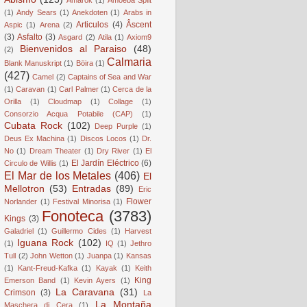
(1)
Andy Sears
(1)
Anekdoten
(1)
Arabs in
Articulos
(4)
Âscent
Aspic
(1)
Arena
(2)
(3)
Asfalto
(3)
Asgard
(2)
Atila
(1)
Axiom9
Bienvenidos al Paraiso
(48)
(2)
Calmaria
Blank Manuskript
(1)
Böira
(1)
(427)
Camel
(2)
Captains of Sea and War
(1)
Caravan
(1)
Carl Palmer
(1)
Cerca de la
Orilla
(1)
Cloudmap
(1)
Collage
(1)
Consorzio Acqua Potabile (CAP)
(1)
Cubata Rock
(102)
Deep Purple
(1)
Deus Ex Machina
(1)
Discos Locos
(1)
Dr.
No
(1)
Dream Theater
(1)
Dry River
(1)
El
El Jardín Eléctrico
(6)
Circulo de Willis
(1)
El Mar de los Metales
(406)
El
Mellotron
(53)
Entradas
(89)
Eric
Flower
Norlander
(1)
Festival Minorisa
(1)
Fonoteca
(3783)
Kings
(3)
Galadriel
(1)
Guillermo Cides
(1)
Harvest
Iguana Rock
(102)
(1)
IQ
(1)
Jethro
Tull
(2)
John Wetton
(1)
Juanpa
(1)
Kansas
(1)
Kant-Freud-Kafka
(1)
Kayak
(1)
Keith
King
Emerson Band
(1)
Kevin Ayers
(1)
La Caravana
(31)
Crimson
(3)
La
La Montaña
Maschera di Cera
(1)