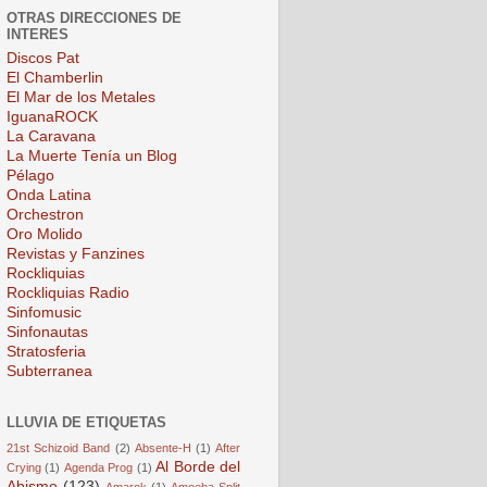
OTRAS DIRECCIONES DE
INTERES
Discos Pat
El Chamberlin
El Mar de los Metales
IguanaROCK
La Caravana
La Muerte Tenía un Blog
Pélago
Onda Latina
Orchestron
Oro Molido
Revistas y Fanzines
Rockliquias
Rockliquias Radio
Sinfomusic
Sinfonautas
Stratosferia
Subterranea
LLUVIA DE ETIQUETAS
21st Schizoid Band
(2)
Absente-H
(1)
After
Al Borde del
Crying
(1)
Agenda Prog
(1)
Abismo
(123)
Amarok
(1)
Amoeba Split