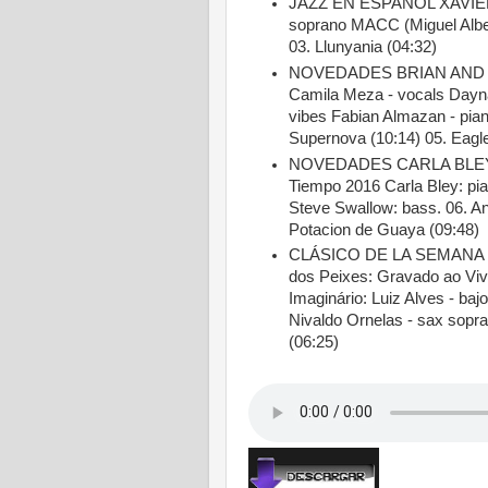
JAZZ EN ESPAÑOL XAVIER 
soprano MACC (Miguel Alber
03. Llunyania (04:32)
NOVEDADES BRIAN AND T
Camila Meza - vocals Dayna
vibes Fabian Almazan - pia
Supernova (10:14) 05. Eagl
NOVEDADES CARLA BLEY
Tiempo 2016 Carla Bley: pi
Steve Swallow: bass. 06. An
Potacion de Guaya (09:48)
CLÁSICO DE LA SEMANA 
dos Peixes: Gravado ao Viv
Imaginário: Luiz Alves - bajo
Nivaldo Ornelas - sax sopra
(06:25)