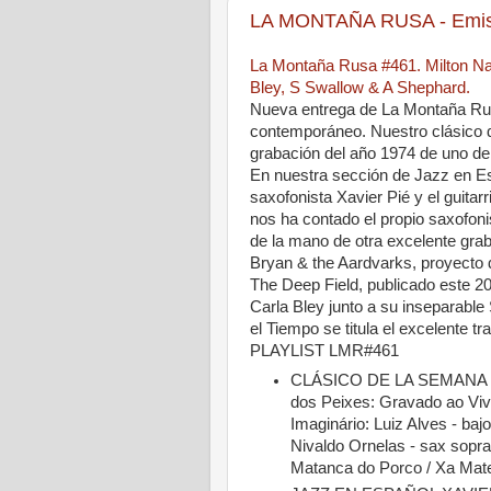
LA MONTAÑA RUSA - Emisi
La Montaña Rusa #461. Milton Na
Bley, S Swallow & A Shephard.
Nueva entrega de La Montaña Rusa
contemporáneo. Nuestro clásico 
grabación del año 1974 de uno de
En nuestra sección de Jazz en Es
saxofonista Xavier Pié y el guita
nos ha contado el propio saxofon
de la mano de otra excelente grab
Bryan & the Aardvarks, proyecto 
The Deep Field, publicado este 2
Carla Bley junto a su inseparabl
el Tiempo se titula el excelente t
PLAYLIST LMR#461
CLÁSICO DE LA SEMANA 
dos Peixes: Gravado ao Viv
Imaginário: Luiz Alves - bajo
Nivaldo Ornelas - sax sopra
Matanca do Porco / Xa Mat