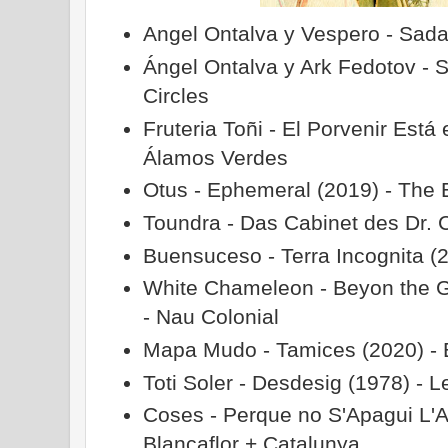
Angel Ontalva y Vespero - Sad
Ángel Ontalva y Ark Fedotov - 
Circles
Fruteria Toñi - El Porvenir Está
Álamos Verdes
Otus - Ephemeral (2019) - The 
Toundra - Das Cabinet des Dr. Ca
Buensuceso - Terra Incognita (
White Chameleon - Beyon the G
- Nau Colonial
Mapa Mudo - Tamices (2020) - E
Toti Soler - Desdesig (1978) - L
Coses - Perque no S'Apagui L'Air
Blancaflor + Catalunya