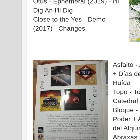
Otus - Ephemeral (2019) - I'll
Dig An I'll Dig
Close to the Yes - Demo
(2017) - Changes
Asfalto -
+ Días d
Huída
Topo - To
Catedral
Bloque -
Poder + 
del Alqu
Abraxas