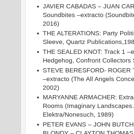
JAVIER CABADAS – JUAN CAR
Soundbites –extracto (Soundbit
2016)
THE ALTERATIONS: Party Politic
Sleeve, Quartz Publications,19
THE SEALED KNOT: Track 1 –ext
Hedgehog, Confront Collectors 
STEVE BERESFORD- ROGER TU
–extracto (The All Angels Con
2002)
MARYANNE ARMACHER: Extracto
Rooms (Imaginary Landscapes. 
Elektra/Nonesuch, 1989)
PETER EVANS – JOHN BUTCH
BLONDY – CLAYTON THOMAS 