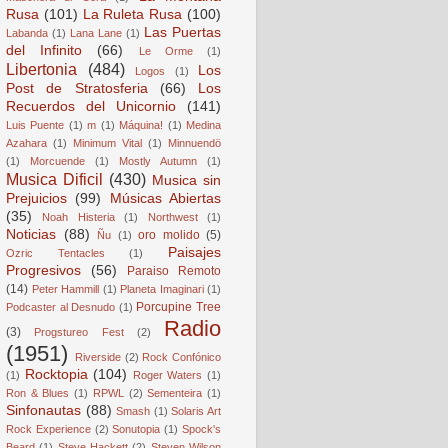
Rusa
(101)
La Ruleta Rusa
(100)
Las Puertas
Labanda
(1)
Lana Lane
(1)
del Infinito
(66)
Le Orme
(1)
Libertonia
(484)
Los
Logos
(1)
Post de Stratosferia
(66)
Los
Recuerdos del Unicornio
(141)
Luis Puente
(1)
m
(1)
Máquina!
(1)
Medina
Azahara
(1)
Minimum Vital
(1)
Minnuendö
(1)
Morcuende
(1)
Mostly Autumn
(1)
Musica Dificil
(430)
Musica sin
Prejuicios
(99)
Músicas Abiertas
(35)
Noah Histeria
(1)
Northwest
(1)
Noticias
(88)
oro molido
(5)
Ñu
(1)
Paisajes
Ozric Tentacles
(1)
Progresivos
(56)
Paraiso Remoto
(14)
Peter Hammill
(1)
Planeta Imaginari
(1)
Porcupine Tree
Podcaster al Desnudo
(1)
Radio
(3)
Progstureo Fest
(2)
(1951)
Riverside
(2)
Rock Confónico
Rocktopia
(104)
(1)
Roger Waters
(1)
Ron & Blues
(1)
RPWL
(2)
Sementeira
(1)
Sinfonautas
(88)
Smash
(1)
Solaris Art
Rock Experience
(2)
Sonutopia
(1)
Spock's
Beard
(1)
Steve Hackett
(2)
Steven Wilson