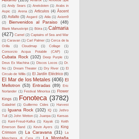
(1)
Andy Sears
(1)
Anekdoten
(1)
Arabs in
Articulos
(4)
Âscent
Aspic
(1)
Arena
(2)
(3)
Asfalto
(3)
Asgard
(2)
Atila
(1)
Axiom9
Bienvenidos al Paraiso
(48)
(2)
Calmaria
Blank Manuskript
(1)
Böira
(1)
(427)
Camel
(2)
Captains of Sea and War
(1)
Caravan
(1)
Carl Palmer
(1)
Cerca de la
Orilla
(1)
Cloudmap
(1)
Collage
(1)
Consorzio Acqua Potabile (CAP)
(1)
Cubata Rock
(102)
Deep Purple
(1)
Deus Ex Machina
(1)
Discos Locos
(1)
Dr.
No
(1)
Dream Theater
(1)
Dry River
(1)
El
El Jardín Eléctrico
(6)
Circulo de Willis
(1)
El Mar de los Metales
(406)
El
Mellotron
(53)
Entradas
(89)
Eric
Flower
Norlander
(1)
Festival Minorisa
(1)
Fonoteca
(3782)
Kings
(3)
Galadriel
(1)
Guillermo Cides
(1)
Harvest
Iguana Rock
(102)
(1)
IQ
(1)
Jethro
Tull
(2)
John Wetton
(1)
Juanpa
(1)
Kansas
(1)
Kant-Freud-Kafka
(1)
Kayak
(1)
Keith
King
Emerson Band
(1)
Kevin Ayers
(1)
La Caravana
(31)
Crimson
(3)
La
La Montaña
Maschera di Cera
(1)