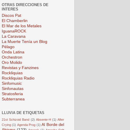
OTRAS DIRECCIONES DE
INTERES
Discos Pat
El Chamberlin
El Mar de los Metales
IguanaROCK
La Caravana
La Muerte Tenía un Blog
Pélago
Onda Latina
Orchestron
Oro Molido
Revistas y Fanzines
Rockliquias
Rockliquias Radio
Sinfomusic
Sinfonautas
Stratosferia
Subterranea
LLUVIA DE ETIQUETAS
21st Schizoid Band
(2)
Absente-H
(1)
After
Al Borde del
Crying
(1)
Agenda Prog
(1)
Abismo
(123)
Amarok
(1)
Amoeba Split