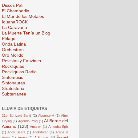
Discos Pat
El Chamberlin
El Mar de los Metales
IguanaROCK
La Caravana
La Muerte Tenía un Blog
Pélago
Onda Latina
Orchestron
Oro Molido
Revistas y Fanzines
Rockliquias
Rockliquias Radio
Sinfomusic
Sinfonautas
Stratosferia
Subterranea
LLUVIA DE ETIQUETAS
21st Schizoid Band
(2)
Absente-H
(1)
After
Al Borde del
Crying
(1)
Agenda Prog
(1)
Abismo
(123)
Amarok
(1)
Amoeba Split
(1)
Andy Sears
(1)
Anekdoten
(1)
Arabs in
Articulos
(4)
Âscent
Aspic
(1)
Arena
(2)