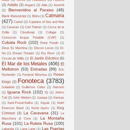
(3)
Asfalto
(3)
Asgard
(2)
Atila
(1)
Axiom9
Bienvenidos al Paraiso
(48)
(2)
Calmaria
Blank Manuskript
(1)
Böira
(1)
(427)
Camel
(2)
Captains of Sea and War
(1)
Caravan
(1)
Carl Palmer
(1)
Cerca de la
Orilla
(1)
Cloudmap
(1)
Collage
(1)
Consorzio Acqua Potabile (CAP)
(1)
Cubata Rock
(102)
Deep Purple
(1)
Deus Ex Machina
(1)
Discos Locos
(1)
Dr.
No
(1)
Dream Theater
(1)
Dry River
(1)
El
El Jardín Eléctrico
(6)
Circulo de Willis
(1)
El Mar de los Metales
(406)
El
Mellotron
(53)
Entradas
(89)
Eric
Flower
Norlander
(1)
Festival Minorisa
(1)
Fonoteca
(3783)
Kings
(3)
Galadriel
(1)
Guillermo Cides
(1)
Harvest
Iguana Rock
(102)
(1)
IQ
(1)
Jethro
Tull
(2)
John Wetton
(1)
Juanpa
(1)
Kansas
(1)
Kant-Freud-Kafka
(1)
Kayak
(1)
Keith
King
Emerson Band
(1)
Kevin Ayers
(1)
La Caravana
(31)
Crimson
(3)
La
La Montaña
Maschera di Cera
(1)
Rusa
(101)
La Ruleta Rusa
(100)
Las Puertas
Labanda
(1)
Lana Lane
(1)