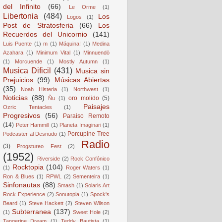
del Infinito
(66)
Le Orme
(1)
Libertonia
(484)
Los
Logos
(1)
Post de Stratosferia
(66)
Los
Recuerdos del Unicornio
(141)
Luis Puente
(1)
m
(1)
Máquina!
(1)
Medina
Azahara
(1)
Minimum Vital
(1)
Minnuendö
(1)
Morcuende
(1)
Mostly Autumn
(1)
Musica Dificil
(431)
Musica sin
Prejuicios
(99)
Músicas Abiertas
(35)
Noah Histeria
(1)
Northwest
(1)
Noticias
(88)
oro molido
(5)
Ñu
(1)
Paisajes
Ozric Tentacles
(1)
Progresivos
(56)
Paraiso Remoto
(14)
Peter Hammill
(1)
Planeta Imaginari
(1)
Porcupine Tree
Podcaster al Desnudo
(1)
Radio
(3)
Progstureo Fest
(2)
(1952)
Riverside
(2)
Rock Confónico
Rocktopia
(104)
(1)
Roger Waters
(1)
Ron & Blues
(1)
RPWL
(2)
Sementeira
(1)
Sinfonautas
(88)
Smash
(1)
Solaris Art
Rock Experience
(2)
Sonutopia
(1)
Spock's
Beard
(1)
Steve Hackett
(2)
Steven Wilson
Subterranea
(137)
(1)
Sweet Hole
(2)
Tangerine Dream
(1)
Teddy Bautista
(1)