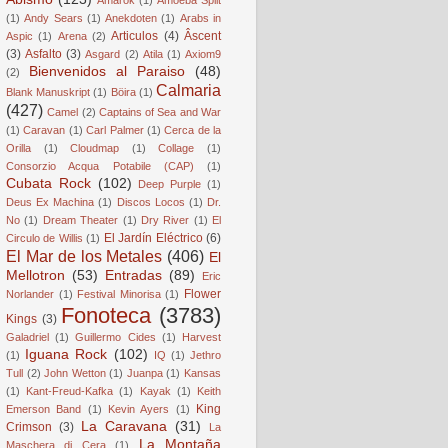
(1)
Andy Sears
(1)
Anekdoten
(1)
Arabs in
Articulos
(4)
Âscent
Aspic
(1)
Arena
(2)
(3)
Asfalto
(3)
Asgard
(2)
Atila
(1)
Axiom9
Bienvenidos al Paraiso
(48)
(2)
Calmaria
Blank Manuskript
(1)
Böira
(1)
(427)
Camel
(2)
Captains of Sea and War
(1)
Caravan
(1)
Carl Palmer
(1)
Cerca de la
Orilla
(1)
Cloudmap
(1)
Collage
(1)
Consorzio Acqua Potabile (CAP)
(1)
Cubata Rock
(102)
Deep Purple
(1)
Deus Ex Machina
(1)
Discos Locos
(1)
Dr.
No
(1)
Dream Theater
(1)
Dry River
(1)
El
El Jardín Eléctrico
(6)
Circulo de Willis
(1)
El Mar de los Metales
(406)
El
Mellotron
(53)
Entradas
(89)
Eric
Flower
Norlander
(1)
Festival Minorisa
(1)
Fonoteca
(3783)
Kings
(3)
Galadriel
(1)
Guillermo Cides
(1)
Harvest
Iguana Rock
(102)
(1)
IQ
(1)
Jethro
Tull
(2)
John Wetton
(1)
Juanpa
(1)
Kansas
(1)
Kant-Freud-Kafka
(1)
Kayak
(1)
Keith
King
Emerson Band
(1)
Kevin Ayers
(1)
La Caravana
(31)
Crimson
(3)
La
La Montaña
Maschera di Cera
(1)