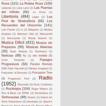
Rusa
(101)
La Ruleta Rusa
(100)
Las Puertas
Labanda
(1)
Lana Lane
(1)
del Infinito
(66)
Le Orme
(1)
Libertonia
(484)
Los
Logos
(1)
Post de Stratosferia
(66)
Los
Recuerdos del Unicornio
(141)
Luis Puente
(1)
m
(1)
Máquina!
(1)
Medina
Azahara
(1)
Minimum Vital
(1)
Minnuendö
(1)
Morcuende
(1)
Mostly Autumn
(1)
Musica Dificil
(431)
Musica sin
Prejuicios
(99)
Músicas Abiertas
(35)
Noah Histeria
(1)
Northwest
(1)
Noticias
(88)
oro molido
(5)
Ñu
(1)
Paisajes
Ozric Tentacles
(1)
Progresivos
(56)
Paraiso Remoto
(14)
Peter Hammill
(1)
Planeta Imaginari
(1)
Porcupine Tree
Podcaster al Desnudo
(1)
Radio
(3)
Progstureo Fest
(2)
(1952)
Riverside
(2)
Rock Confónico
Rocktopia
(104)
(1)
Roger Waters
(1)
Ron & Blues
(1)
RPWL
(2)
Sementeira
(1)
Sinfonautas
(88)
Smash
(1)
Solaris Art
Rock Experience
(2)
Sonutopia
(1)
Spock's
Beard
(1)
Steve Hackett
(2)
Steven Wilson