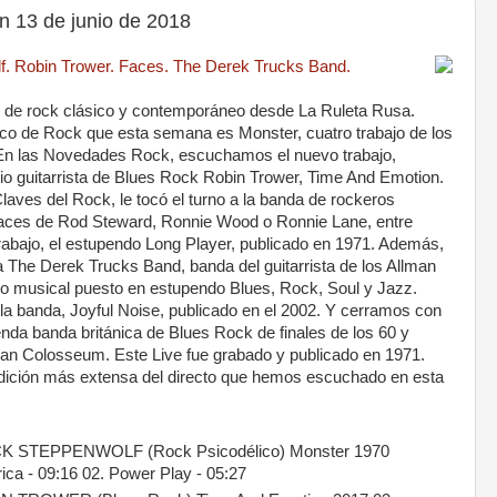
 13 de junio de 2018
f. Robin Trower. Faces. The Derek Trucks Band.
s de rock clásico y contemporáneo desde La Ruleta Rusa.
co de Rock que esta semana es Monster, cuatro trabajo de los
 En las Novedades Rock, escuchamos el nuevo trabajo,
rio guitarrista de Blues Rock Robin Trower, Time And Emotion.
aves del Rock, le tocó el turno a la banda de rockeros
 Faces de Rod Steward, Ronnie Wood o Ronnie Lane, entre
abajo, el estupendo Long Player, publicado en 1971. Además,
a The Derek Trucks Band, banda del guitarrista de los Allman
co musical puesto en estupendo Blues, Rock, Soul y Jazz.
la banda, Joyful Noise, publicado en el 2002. Y cerramos con
nda banda británica de Blues Rock de finales de los 60 y
aban Colosseum. Este Live fue grabado y publicado en 1971.
dición más extensa del directo que hemos escuchado en esta
STEPPENWOLF (Rock Psicodélico) Monster 1970
rica - 09:16 02. Power Play - 05:27