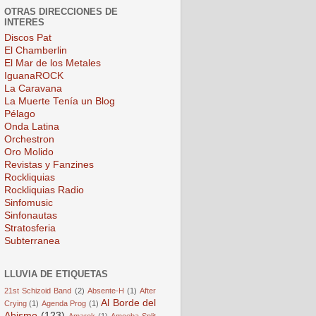
OTRAS DIRECCIONES DE
INTERES
Discos Pat
El Chamberlin
El Mar de los Metales
IguanaROCK
La Caravana
La Muerte Tenía un Blog
Pélago
Onda Latina
Orchestron
Oro Molido
Revistas y Fanzines
Rockliquias
Rockliquias Radio
Sinfomusic
Sinfonautas
Stratosferia
Subterranea
LLUVIA DE ETIQUETAS
21st Schizoid Band
(2)
Absente-H
(1)
After
Al Borde del
Crying
(1)
Agenda Prog
(1)
Abismo
(123)
Amarok
(1)
Amoeba Split