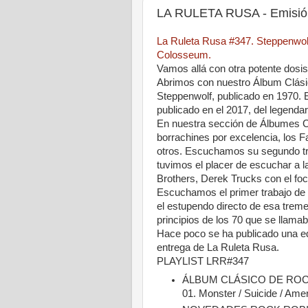
LA RULETA RUSA - Emisión
La Ruleta Rusa #347. Steppenwol
Colosseum.
Vamos allá con otra potente dosi
Abrimos con nuestro Álbum Clási
Steppenwolf, publicado en 1970.
publicado en el 2017, del legenda
En nuestra sección de Álbumes Cl
borrachines por excelencia, los
otros. Escuchamos su segundo tr
tuvimos el placer de escuchar a l
Brothers, Derek Trucks con el fo
Escuchamos el primer trabajo de 
el estupendo directo de esa treme
principios de los 70 que se llam
Hace poco se ha publicado una e
entrega de La Ruleta Rusa.
PLAYLIST LRR#347
ÁLBUM CLÁSICO DE ROCK 
01. Monster / Suicide / Ame