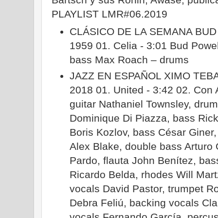
PLAYLIST LMR#06.2019
CLÁSICO DE LA SEMANA BUD
1959 01. Celia - 3:01 Bud Powe
bass Max Roach – drums
JAZZ EN ESPAÑOL XIMO TEB
2018 01. United - 3:42 02. Con 
guitar Nathaniel Townsley, dr
Dominique Di Piazza, bass Ric
Boris Kozlov, bass César Giner,
Alex Blake, double bass Arturo O
Pardo, flauta John Benítez, bas
Ricardo Belda, rhodes Will Mar
vocals David Pastor, trumpet Ro
Debra Feliú, backing vocals Cla
vocals Fernando García, percu