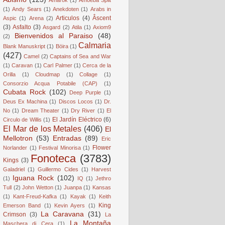
(1)
Andy Sears
(1)
Anekdoten
(1)
Arabs in
Articulos
(4)
Âscent
Aspic
(1)
Arena
(2)
(3)
Asfalto
(3)
Asgard
(2)
Atila
(1)
Axiom9
Bienvenidos al Paraiso
(48)
(2)
Calmaria
Blank Manuskript
(1)
Böira
(1)
(427)
Camel
(2)
Captains of Sea and War
(1)
Caravan
(1)
Carl Palmer
(1)
Cerca de la
Orilla
(1)
Cloudmap
(1)
Collage
(1)
Consorzio Acqua Potabile (CAP)
(1)
Cubata Rock
(102)
Deep Purple
(1)
Deus Ex Machina
(1)
Discos Locos
(1)
Dr.
No
(1)
Dream Theater
(1)
Dry River
(1)
El
El Jardín Eléctrico
(6)
Circulo de Willis
(1)
El Mar de los Metales
(406)
El
Mellotron
(53)
Entradas
(89)
Eric
Flower
Norlander
(1)
Festival Minorisa
(1)
Fonoteca
(3783)
Kings
(3)
Galadriel
(1)
Guillermo Cides
(1)
Harvest
Iguana Rock
(102)
(1)
IQ
(1)
Jethro
Tull
(2)
John Wetton
(1)
Juanpa
(1)
Kansas
(1)
Kant-Freud-Kafka
(1)
Kayak
(1)
Keith
King
Emerson Band
(1)
Kevin Ayers
(1)
La Caravana
(31)
Crimson
(3)
La
La Montaña
Maschera di Cera
(1)