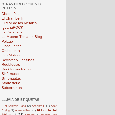
OTRAS DIRECCIONES DE
INTERES
Discos Pat
El Chamberlin
El Mar de los Metales
IguanaROCK
La Caravana
La Muerte Tenía un Blog
Pélago
Onda Latina
Orchestron
Oro Molido
Revistas y Fanzines
Rockliquias
Rockliquias Radio
Sinfomusic
Sinfonautas
Stratosferia
Subterranea
LLUVIA DE ETIQUETAS
21st Schizoid Band
(2)
Absente-H
(1)
After
Al Borde del
Crying
(1)
Agenda Prog
(1)
Abismo
(123)
Amarok
(1)
Amoeba Split