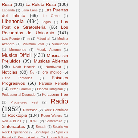
Rusa
(101)
La Ruleta Rusa
(100)
Las Puertas
Labanda
(1)
Lana Lane
(1)
del Infinito
(66)
Le Orme
(1)
Libertonia
(484)
Los
Logos
(1)
Post de Stratosferia
(66)
Los
Recuerdos del Unicornio
(141)
Luis Puente
(1)
m
(1)
Máquina!
(1)
Medina
Azahara
(1)
Minimum Vital
(1)
Minnuendö
(1)
Morcuende
(1)
Mostly Autumn
(1)
Musica Dificil
(431)
Musica sin
Prejuicios
(99)
Músicas Abiertas
(35)
Noah Histeria
(1)
Northwest
(1)
Noticias
(88)
oro molido
(5)
Ñu
(1)
Paisajes
Ozric Tentacles
(1)
Progresivos
(56)
Paraiso Remoto
(14)
Peter Hammill
(1)
Planeta Imaginari
(1)
Porcupine Tree
Podcaster al Desnudo
(1)
Radio
(3)
Progstureo Fest
(2)
(1952)
Riverside
(2)
Rock Confónico
Rocktopia
(104)
(1)
Roger Waters
(1)
Ron & Blues
(1)
RPWL
(2)
Sementeira
(1)
Sinfonautas
(88)
Smash
(1)
Solaris Art
Rock Experience
(2)
Sonutopia
(1)
Spock's
Beard
(1)
Steve Hackett
(2)
Steven Wilson