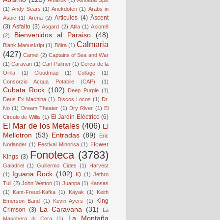
(1)
Andy Sears
(1)
Anekdoten
(1)
Arabs in
Articulos
(4)
Âscent
Aspic
(1)
Arena
(2)
(3)
Asfalto
(3)
Asgard
(2)
Atila
(1)
Axiom9
Bienvenidos al Paraiso
(48)
(2)
Calmaria
Blank Manuskript
(1)
Böira
(1)
(427)
Camel
(2)
Captains of Sea and War
(1)
Caravan
(1)
Carl Palmer
(1)
Cerca de la
Orilla
(1)
Cloudmap
(1)
Collage
(1)
Consorzio Acqua Potabile (CAP)
(1)
Cubata Rock
(102)
Deep Purple
(1)
Deus Ex Machina
(1)
Discos Locos
(1)
Dr.
No
(1)
Dream Theater
(1)
Dry River
(1)
El
El Jardín Eléctrico
(6)
Circulo de Willis
(1)
El Mar de los Metales
(406)
El
Mellotron
(53)
Entradas
(89)
Eric
Flower
Norlander
(1)
Festival Minorisa
(1)
Fonoteca
(3783)
Kings
(3)
Galadriel
(1)
Guillermo Cides
(1)
Harvest
Iguana Rock
(102)
(1)
IQ
(1)
Jethro
Tull
(2)
John Wetton
(1)
Juanpa
(1)
Kansas
(1)
Kant-Freud-Kafka
(1)
Kayak
(1)
Keith
King
Emerson Band
(1)
Kevin Ayers
(1)
La Caravana
(31)
Crimson
(3)
La
La Montaña
Maschera di Cera
(1)