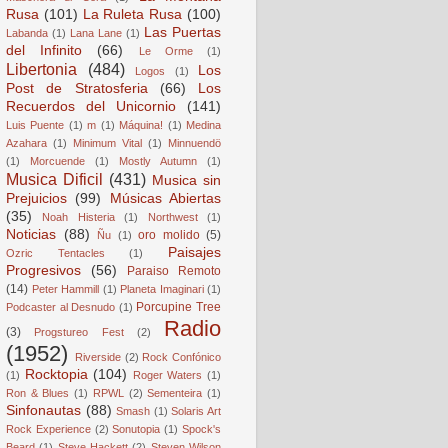
Rusa
(101)
La Ruleta Rusa
(100)
Las Puertas
Labanda
(1)
Lana Lane
(1)
del Infinito
(66)
Le Orme
(1)
Libertonia
(484)
Los
Logos
(1)
Post de Stratosferia
(66)
Los
Recuerdos del Unicornio
(141)
Luis Puente
(1)
m
(1)
Máquina!
(1)
Medina
Azahara
(1)
Minimum Vital
(1)
Minnuendö
(1)
Morcuende
(1)
Mostly Autumn
(1)
Musica Dificil
(431)
Musica sin
Prejuicios
(99)
Músicas Abiertas
(35)
Noah Histeria
(1)
Northwest
(1)
Noticias
(88)
oro molido
(5)
Ñu
(1)
Paisajes
Ozric Tentacles
(1)
Progresivos
(56)
Paraiso Remoto
(14)
Peter Hammill
(1)
Planeta Imaginari
(1)
Porcupine Tree
Podcaster al Desnudo
(1)
Radio
(3)
Progstureo Fest
(2)
(1952)
Riverside
(2)
Rock Confónico
Rocktopia
(104)
(1)
Roger Waters
(1)
Ron & Blues
(1)
RPWL
(2)
Sementeira
(1)
Sinfonautas
(88)
Smash
(1)
Solaris Art
Rock Experience
(2)
Sonutopia
(1)
Spock's
Beard
(1)
Steve Hackett
(2)
Steven Wilson