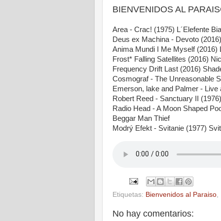
BIENVENIDOS AL PARAISO 
Area - Crac! (1975) L´Elefente Bi
Deus ex Machina - Devoto (2016)
Anima Mundi I Me Myself (2016) 
Frost* Falling Satellites (2016) Nic
Frequency Drift Last (2016) Shad
Cosmograf - The Unreasonable Sil
Emerson, lake and Palmer - Live at
Robert Reed - Sanctuary II (1976)
Radio Head - A Moon Shaped Pool 
Beggar Man Thief
Modrý Efekt - Svitanie (1977) Svi
Etiquetas:
Bienvenidos al Paraiso
,
No hay comentarios: