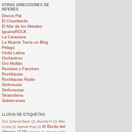
OTRAS DIRECCIONES DE
INTERES
Discos Pat
El Chamberlin
El Mar de los Metales
IguanaROCK
La Caravana
La Muerte Tenía un Blog
Pélago
Onda Latina
Orchestron
Oro Molido
Revistas y Fanzines
Rockliquias
Rockliquias Radio
Sinfomusic
Sinfonautas
Stratosferia
Subterranea
LLUVIA DE ETIQUETAS
21st Schizoid Band
(2)
Absente-H
(1)
After
Al Borde del
Crying
(1)
Agenda Prog
(1)
Abismo
(123)
Amarok
(1)
Amoeba Split