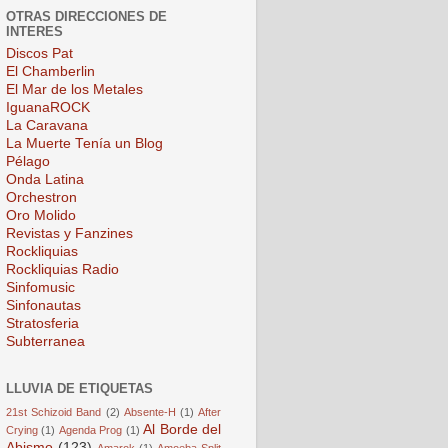
OTRAS DIRECCIONES DE
INTERES
Discos Pat
El Chamberlin
El Mar de los Metales
IguanaROCK
La Caravana
La Muerte Tenía un Blog
Pélago
Onda Latina
Orchestron
Oro Molido
Revistas y Fanzines
Rockliquias
Rockliquias Radio
Sinfomusic
Sinfonautas
Stratosferia
Subterranea
LLUVIA DE ETIQUETAS
21st Schizoid Band
(2)
Absente-H
(1)
After
Al Borde del
Crying
(1)
Agenda Prog
(1)
Abismo
(123)
Amarok
(1)
Amoeba Split