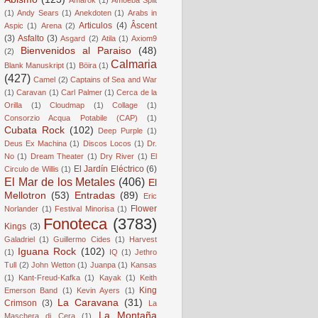
(1)
Andy Sears
(1)
Anekdoten
(1)
Arabs in
Articulos
(4)
Âscent
Aspic
(1)
Arena
(2)
(3)
Asfalto
(3)
Asgard
(2)
Atila
(1)
Axiom9
Bienvenidos al Paraiso
(48)
(2)
Calmaria
Blank Manuskript
(1)
Böira
(1)
(427)
Camel
(2)
Captains of Sea and War
(1)
Caravan
(1)
Carl Palmer
(1)
Cerca de la
Orilla
(1)
Cloudmap
(1)
Collage
(1)
Consorzio Acqua Potabile (CAP)
(1)
Cubata Rock
(102)
Deep Purple
(1)
Deus Ex Machina
(1)
Discos Locos
(1)
Dr.
No
(1)
Dream Theater
(1)
Dry River
(1)
El
El Jardín Eléctrico
(6)
Circulo de Willis
(1)
El Mar de los Metales
(406)
El
Mellotron
(53)
Entradas
(89)
Eric
Flower
Norlander
(1)
Festival Minorisa
(1)
Fonoteca
(3783)
Kings
(3)
Galadriel
(1)
Guillermo Cides
(1)
Harvest
Iguana Rock
(102)
(1)
IQ
(1)
Jethro
Tull
(2)
John Wetton
(1)
Juanpa
(1)
Kansas
(1)
Kant-Freud-Kafka
(1)
Kayak
(1)
Keith
King
Emerson Band
(1)
Kevin Ayers
(1)
La Caravana
(31)
Crimson
(3)
La
La Montaña
Maschera di Cera
(1)