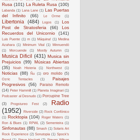
Rusa
(101)
La Ruleta Rusa
(100)
Las Puertas
Labanda
(1)
Lana Lane
(1)
del Infinito
(66)
Le Orme
(1)
Libertonia
(484)
Los
Logos
(1)
Post de Stratosferia
(66)
Los
Recuerdos del Unicornio
(141)
Luis Puente
(1)
m
(1)
Máquina!
(1)
Medina
Azahara
(1)
Minimum Vital
(1)
Minnuendö
(1)
Morcuende
(1)
Mostly Autumn
(1)
Musica Dificil
(431)
Musica sin
Prejuicios
(99)
Músicas Abiertas
(35)
Noah Histeria
(1)
Northwest
(1)
Noticias
(88)
oro molido
(5)
Ñu
(1)
Paisajes
Ozric Tentacles
(1)
Progresivos
(56)
Paraiso Remoto
(14)
Peter Hammill
(1)
Planeta Imaginari
(1)
Porcupine Tree
Podcaster al Desnudo
(1)
Radio
(3)
Progstureo Fest
(2)
(1952)
Riverside
(2)
Rock Confónico
Rocktopia
(104)
(1)
Roger Waters
(1)
Ron & Blues
(1)
RPWL
(2)
Sementeira
(1)
Sinfonautas
(88)
Smash
(1)
Solaris Art
Rock Experience
(2)
Sonutopia
(1)
Spock's
Beard
(1)
Steve Hackett
(2)
Steven Wilson