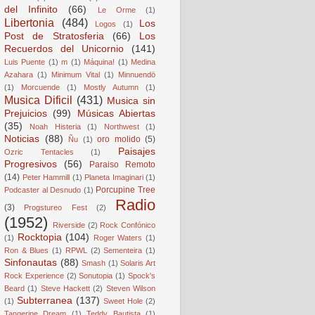
del Infinito
(66)
Le Orme
(1)
Libertonia
(484)
Los
Logos
(1)
Post de Stratosferia
(66)
Los
Recuerdos del Unicornio
(141)
Luis Puente
(1)
m
(1)
Máquina!
(1)
Medina
Azahara
(1)
Minimum Vital
(1)
Minnuendö
(1)
Morcuende
(1)
Mostly Autumn
(1)
Musica Dificil
(431)
Musica sin
Prejuicios
(99)
Músicas Abiertas
(35)
Noah Histeria
(1)
Northwest
(1)
Noticias
(88)
oro molido
(5)
Ñu
(1)
Paisajes
Ozric Tentacles
(1)
Progresivos
(56)
Paraiso Remoto
(14)
Peter Hammill
(1)
Planeta Imaginari
(1)
Porcupine Tree
Podcaster al Desnudo
(1)
Radio
(3)
Progstureo Fest
(2)
(1952)
Riverside
(2)
Rock Confónico
Rocktopia
(104)
(1)
Roger Waters
(1)
Ron & Blues
(1)
RPWL
(2)
Sementeira
(1)
Sinfonautas
(88)
Smash
(1)
Solaris Art
Rock Experience
(2)
Sonutopia
(1)
Spock's
Beard
(1)
Steve Hackett
(2)
Steven Wilson
Subterranea
(137)
(1)
Sweet Hole
(2)
Tangerine Dream
(1)
Teddy Bautista
(1)