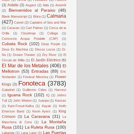
(3)
Asfalto
(3)
Asgard
(2)
Atila
(1)
Axiom9
Bienvenidos al Paraiso
(48)
(2)
Calmaria
Blank Manuskript
(1)
Böira
(1)
(427)
Camel
(2)
Captains of Sea and War
(1)
Caravan
(1)
Carl Palmer
(1)
Cerca de la
Orilla
(1)
Cloudmap
(1)
Collage
(1)
Consorzio Acqua Potabile (CAP)
(1)
Cubata Rock
(102)
Deep Purple
(1)
Deus Ex Machina
(1)
Discos Locos
(1)
Dr.
No
(1)
Dream Theater
(1)
Dry River
(1)
El
El Jardín Eléctrico
(6)
Circulo de Willis
(1)
El Mar de los Metales
(406)
El
Mellotron
(53)
Entradas
(89)
Eric
Flower
Norlander
(1)
Festival Minorisa
(1)
Fonoteca
(3783)
Kings
(3)
Galadriel
(1)
Guillermo Cides
(1)
Harvest
Iguana Rock
(102)
(1)
IQ
(1)
Jethro
Tull
(2)
John Wetton
(1)
Juanpa
(1)
Kansas
(1)
Kant-Freud-Kafka
(1)
Kayak
(1)
Keith
King
Emerson Band
(1)
Kevin Ayers
(1)
La Caravana
(31)
Crimson
(3)
La
La Montaña
Maschera di Cera
(1)
Rusa
(101)
La Ruleta Rusa
(100)
Las Puertas
Labanda
(1)
Lana Lane
(1)