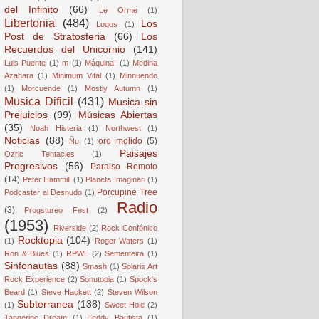
del Infinito
(66)
Le Orme
(1)
Libertonia
(484)
Los
Logos
(1)
Post de Stratosferia
(66)
Los
Recuerdos del Unicornio
(141)
Luis Puente
(1)
m
(1)
Máquina!
(1)
Medina
Azahara
(1)
Minimum Vital
(1)
Minnuendö
(1)
Morcuende
(1)
Mostly Autumn
(1)
Musica Dificil
(431)
Musica sin
Prejuicios
(99)
Músicas Abiertas
(35)
Noah Histeria
(1)
Northwest
(1)
Noticias
(88)
oro molido
(5)
Ñu
(1)
Paisajes
Ozric Tentacles
(1)
Progresivos
(56)
Paraiso Remoto
(14)
Peter Hammill
(1)
Planeta Imaginari
(1)
Porcupine Tree
Podcaster al Desnudo
(1)
Radio
(3)
Progstureo Fest
(2)
(1953)
Riverside
(2)
Rock Confónico
Rocktopia
(104)
(1)
Roger Waters
(1)
Ron & Blues
(1)
RPWL
(2)
Sementeira
(1)
Sinfonautas
(88)
Smash
(1)
Solaris Art
Rock Experience
(2)
Sonutopia
(1)
Spock's
Beard
(1)
Steve Hackett
(2)
Steven Wilson
Subterranea
(138)
(1)
Sweet Hole
(2)
Tangerine Dream
(1)
Teddy Bautista
(1)