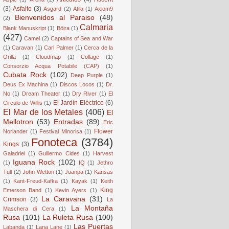
(3)
Asfalto
(3)
Asgard
(2)
Atila
(1)
Axiom9
Bienvenidos al Paraiso
(48)
(2)
Calmaria
Blank Manuskript
(1)
Böira
(1)
(427)
Camel
(2)
Captains of Sea and War
(1)
Caravan
(1)
Carl Palmer
(1)
Cerca de la
Orilla
(1)
Cloudmap
(1)
Collage
(1)
Consorzio Acqua Potabile (CAP)
(1)
Cubata Rock
(102)
Deep Purple
(1)
Deus Ex Machina
(1)
Discos Locos
(1)
Dr.
No
(1)
Dream Theater
(1)
Dry River
(1)
El
El Jardín Eléctrico
(6)
Circulo de Willis
(1)
El Mar de los Metales
(406)
El
Mellotron
(53)
Entradas
(89)
Eric
Flower
Norlander
(1)
Festival Minorisa
(1)
Fonoteca
(3784)
Kings
(3)
Galadriel
(1)
Guillermo Cides
(1)
Harvest
Iguana Rock
(102)
(1)
IQ
(1)
Jethro
Tull
(2)
John Wetton
(1)
Juanpa
(1)
Kansas
(1)
Kant-Freud-Kafka
(1)
Kayak
(1)
Keith
King
Emerson Band
(1)
Kevin Ayers
(1)
La Caravana
(31)
Crimson
(3)
La
La Montaña
Maschera di Cera
(1)
Rusa
(101)
La Ruleta Rusa
(100)
Las Puertas
Labanda
(1)
Lana Lane
(1)