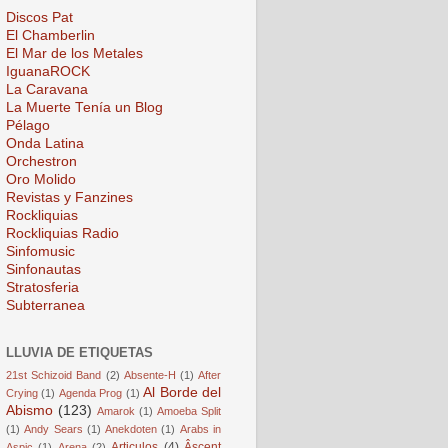
Discos Pat
El Chamberlin
El Mar de los Metales
IguanaROCK
La Caravana
La Muerte Tenía un Blog
Pélago
Onda Latina
Orchestron
Oro Molido
Revistas y Fanzines
Rockliquias
Rockliquias Radio
Sinfomusic
Sinfonautas
Stratosferia
Subterranea
LLUVIA DE ETIQUETAS
21st Schizoid Band
(2)
Absente-H
(1)
After
Al Borde del
Crying
(1)
Agenda Prog
(1)
Abismo
(123)
Amarok
(1)
Amoeba Split
(1)
Andy Sears
(1)
Anekdoten
(1)
Arabs in
Articulos
(4)
Âscent
Aspic
(1)
Arena
(2)