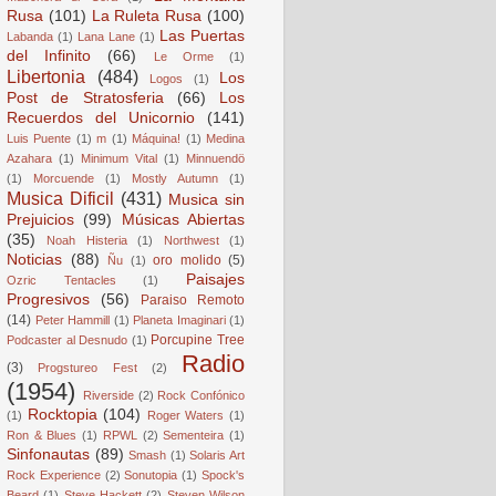
Rusa
(101)
La Ruleta Rusa
(100)
Las Puertas
Labanda
(1)
Lana Lane
(1)
del Infinito
(66)
Le Orme
(1)
Libertonia
(484)
Los
Logos
(1)
Post de Stratosferia
(66)
Los
Recuerdos del Unicornio
(141)
Luis Puente
(1)
m
(1)
Máquina!
(1)
Medina
Azahara
(1)
Minimum Vital
(1)
Minnuendö
(1)
Morcuende
(1)
Mostly Autumn
(1)
Musica Dificil
(431)
Musica sin
Prejuicios
(99)
Músicas Abiertas
(35)
Noah Histeria
(1)
Northwest
(1)
Noticias
(88)
oro molido
(5)
Ñu
(1)
Paisajes
Ozric Tentacles
(1)
Progresivos
(56)
Paraiso Remoto
(14)
Peter Hammill
(1)
Planeta Imaginari
(1)
Porcupine Tree
Podcaster al Desnudo
(1)
Radio
(3)
Progstureo Fest
(2)
(1954)
Riverside
(2)
Rock Confónico
Rocktopia
(104)
(1)
Roger Waters
(1)
Ron & Blues
(1)
RPWL
(2)
Sementeira
(1)
Sinfonautas
(89)
Smash
(1)
Solaris Art
Rock Experience
(2)
Sonutopia
(1)
Spock's
Beard
(1)
Steve Hackett
(2)
Steven Wilson