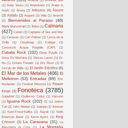
(1)
Andy Sears
(1)
Anekdoten
(1)
Arabs in
Articulos
(4)
Âscent
Aspic
(1)
Arena
(2)
(3)
Asfalto
(3)
Asgard
(2)
Atila
(1)
Axiom9
Bienvenidos al Paraiso
(48)
(2)
Calmaria
Blank Manuskript
(1)
Böira
(1)
(427)
Camel
(2)
Captains of Sea and War
(1)
Caravan
(1)
Carl Palmer
(1)
Cerca de la
Orilla
(1)
Cloudmap
(1)
Collage
(1)
Consorzio Acqua Potabile (CAP)
(1)
Cubata Rock
(102)
Deep Purple
(1)
Deus Ex Machina
(1)
Discos Locos
(1)
Dr.
No
(1)
Dream Theater
(1)
Dry River
(1)
El
El Jardín Eléctrico
(6)
Circulo de Willis
(1)
El Mar de los Metales
(406)
El
Mellotron
(53)
Entradas
(89)
Eric
Flower
Norlander
(1)
Festival Minorisa
(1)
Fonoteca
(3785)
Kings
(3)
Galadriel
(1)
Guillermo Cides
(1)
Harvest
Iguana Rock
(102)
(1)
IQ
(1)
Jethro
Tull
(2)
John Wetton
(1)
Juanpa
(1)
Kansas
(1)
Kant-Freud-Kafka
(1)
Kayak
(1)
Keith
King
Emerson Band
(1)
Kevin Ayers
(1)
La Caravana
(31)
Crimson
(3)
La
La Montaña
Maschera di Cera
(1)