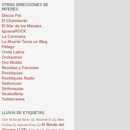
OTRAS DIRECCIONES DE
INTERES
Discos Pat
El Chamberlin
El Mar de los Metales
IguanaROCK
La Caravana
La Muerte Tenía un Blog
Pélago
Onda Latina
Orchestron
Oro Molido
Revistas y Fanzines
Rockliquias
Rockliquias Radio
Sinfomusic
Sinfonautas
Stratosferia
Subterranea
LLUVIA DE ETIQUETAS
21st Schizoid Band
(2)
Absente-H
(1)
After
Al Borde del
Crying
(1)
Agenda Prog
(1)
Abismo
(123)
Amarok
(1)
Amoeba Split