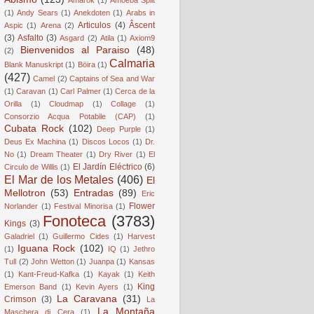
(1)
Andy Sears
(1)
Anekdoten
(1)
Arabs in
Articulos
(4)
Âscent
Aspic
(1)
Arena
(2)
(3)
Asfalto
(3)
Asgard
(2)
Atila
(1)
Axiom9
Bienvenidos al Paraiso
(48)
(2)
Calmaria
Blank Manuskript
(1)
Böira
(1)
(427)
Camel
(2)
Captains of Sea and War
(1)
Caravan
(1)
Carl Palmer
(1)
Cerca de la
Orilla
(1)
Cloudmap
(1)
Collage
(1)
Consorzio Acqua Potabile (CAP)
(1)
Cubata Rock
(102)
Deep Purple
(1)
Deus Ex Machina
(1)
Discos Locos
(1)
Dr.
No
(1)
Dream Theater
(1)
Dry River
(1)
El
El Jardín Eléctrico
(6)
Circulo de Willis
(1)
El Mar de los Metales
(406)
El
Mellotron
(53)
Entradas
(89)
Eric
Flower
Norlander
(1)
Festival Minorisa
(1)
Fonoteca
(3783)
Kings
(3)
Galadriel
(1)
Guillermo Cides
(1)
Harvest
Iguana Rock
(102)
(1)
IQ
(1)
Jethro
Tull
(2)
John Wetton
(1)
Juanpa
(1)
Kansas
(1)
Kant-Freud-Kafka
(1)
Kayak
(1)
Keith
King
Emerson Band
(1)
Kevin Ayers
(1)
La Caravana
(31)
Crimson
(3)
La
La Montaña
Maschera di Cera
(1)