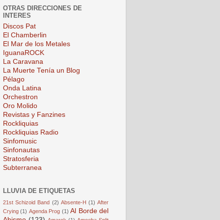
OTRAS DIRECCIONES DE
INTERES
Discos Pat
El Chamberlin
El Mar de los Metales
IguanaROCK
La Caravana
La Muerte Tenía un Blog
Pélago
Onda Latina
Orchestron
Oro Molido
Revistas y Fanzines
Rockliquias
Rockliquias Radio
Sinfomusic
Sinfonautas
Stratosferia
Subterranea
LLUVIA DE ETIQUETAS
21st Schizoid Band
(2)
Absente-H
(1)
After
Al Borde del
Crying
(1)
Agenda Prog
(1)
Abismo
(123)
Amarok
(1)
Amoeba Split