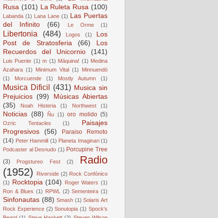
Rusa
(101)
La Ruleta Rusa
(100)
Las Puertas
Labanda
(1)
Lana Lane
(1)
del Infinito
(66)
Le Orme
(1)
Libertonia
(484)
Los
Logos
(1)
Post de Stratosferia
(66)
Los
Recuerdos del Unicornio
(141)
Luis Puente
(1)
m
(1)
Máquina!
(1)
Medina
Azahara
(1)
Minimum Vital
(1)
Minnuendö
(1)
Morcuende
(1)
Mostly Autumn
(1)
Musica Dificil
(431)
Musica sin
Prejuicios
(99)
Músicas Abiertas
(35)
Noah Histeria
(1)
Northwest
(1)
Noticias
(88)
oro molido
(5)
Ñu
(1)
Paisajes
Ozric Tentacles
(1)
Progresivos
(56)
Paraiso Remoto
(14)
Peter Hammill
(1)
Planeta Imaginari
(1)
Porcupine Tree
Podcaster al Desnudo
(1)
Radio
(3)
Progstureo Fest
(2)
(1952)
Riverside
(2)
Rock Confónico
Rocktopia
(104)
(1)
Roger Waters
(1)
Ron & Blues
(1)
RPWL
(2)
Sementeira
(1)
Sinfonautas
(88)
Smash
(1)
Solaris Art
Rock Experience
(2)
Sonutopia
(1)
Spock's
Beard
(1)
Steve Hackett
(2)
Steven Wilson