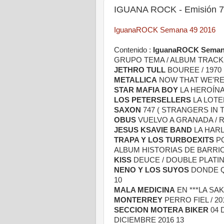
IGUANA ROCK - Emisión 7 
IguanaROCK Semana 49 2016
Contenido :
IguanaROCK Semana
GRUPO TEMA / ALBUM TRACK
JETHRO TULL
BOUREE / 1970 
METALLICA
NOW THAT WE'RE
STAR MAFIA BOY
LA HEROÍNA 
LOS PETERSELLERS
LA LOTE
SAXON
747 ( STRANGERS IN 
OBUS
VUELVO A GRANADA / R
JESUS KSAVIE BAND
LA HARL
TRAPA Y LOS TURBOEXITS
PO
ALBUM HISTORIAS DE BARRIO
KISS
DEUCE / DOUBLE PLATI
NENO Y LOS SUYOS
DONDE Q
10
MALA MEDICINA
EN ***LA SAK
MONTERREY
PERRO FIEL / 2
SECCION MOTERA BIKER
04 
DICIEMBRE 2016 13