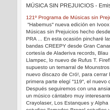
MÚSICA SIN PREJUICIOS - Emisi
121º Programa de Músicas sin Prej
"Habemus" nueva edición en Ivoox
Músicas sin Prejuicios hecho desd
PRA ... En esta ocasión pincharé la
bandas CREEPY desde Gran Canar
cortesía de Aladeriva records, Blau
Llampec, lo nuevo de Rufus T. Firef
supuesto un temarral de Mounstros,
nuevo discazo de Cró!, para cerrar 
primera parte elegí "119", el nuev
Después seguiremos con una ansiad
un músico cántabro muy interesant
Crayolaser, Los Estanques y Alpha 
estudios llamados Bregel estudios y