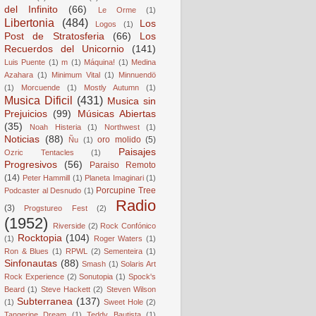
del Infinito
(66)
Le Orme
(1)
Libertonia
(484)
Los
Logos
(1)
Post de Stratosferia
(66)
Los
Recuerdos del Unicornio
(141)
Luis Puente
(1)
m
(1)
Máquina!
(1)
Medina
Azahara
(1)
Minimum Vital
(1)
Minnuendö
(1)
Morcuende
(1)
Mostly Autumn
(1)
Musica Dificil
(431)
Musica sin
Prejuicios
(99)
Músicas Abiertas
(35)
Noah Histeria
(1)
Northwest
(1)
Noticias
(88)
oro molido
(5)
Ñu
(1)
Paisajes
Ozric Tentacles
(1)
Progresivos
(56)
Paraiso Remoto
(14)
Peter Hammill
(1)
Planeta Imaginari
(1)
Porcupine Tree
Podcaster al Desnudo
(1)
Radio
(3)
Progstureo Fest
(2)
(1952)
Riverside
(2)
Rock Confónico
Rocktopia
(104)
(1)
Roger Waters
(1)
Ron & Blues
(1)
RPWL
(2)
Sementeira
(1)
Sinfonautas
(88)
Smash
(1)
Solaris Art
Rock Experience
(2)
Sonutopia
(1)
Spock's
Beard
(1)
Steve Hackett
(2)
Steven Wilson
Subterranea
(137)
(1)
Sweet Hole
(2)
Tangerine Dream
(1)
Teddy Bautista
(1)