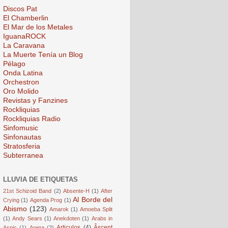
Discos Pat
El Chamberlin
El Mar de los Metales
IguanaROCK
La Caravana
La Muerte Tenía un Blog
Pélago
Onda Latina
Orchestron
Oro Molido
Revistas y Fanzines
Rockliquias
Rockliquias Radio
Sinfomusic
Sinfonautas
Stratosferia
Subterranea
LLUVIA DE ETIQUETAS
21st Schizoid Band
(2)
Absente-H
(1)
After
Al Borde del
Crying
(1)
Agenda Prog
(1)
Abismo
(123)
Amarok
(1)
Amoeba Split
(1)
Andy Sears
(1)
Anekdoten
(1)
Arabs in
Articulos
(4)
Âscent
Aspic
(1)
Arena
(2)