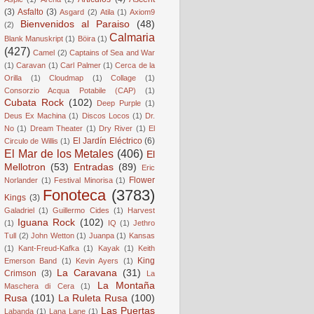
(3)
Asfalto
(3)
Asgard
(2)
Atila
(1)
Axiom9
Bienvenidos al Paraiso
(48)
(2)
Calmaria
Blank Manuskript
(1)
Böira
(1)
(427)
Camel
(2)
Captains of Sea and War
(1)
Caravan
(1)
Carl Palmer
(1)
Cerca de la
Orilla
(1)
Cloudmap
(1)
Collage
(1)
Consorzio Acqua Potabile (CAP)
(1)
Cubata Rock
(102)
Deep Purple
(1)
Deus Ex Machina
(1)
Discos Locos
(1)
Dr.
No
(1)
Dream Theater
(1)
Dry River
(1)
El
El Jardín Eléctrico
(6)
Circulo de Willis
(1)
El Mar de los Metales
(406)
El
Mellotron
(53)
Entradas
(89)
Eric
Flower
Norlander
(1)
Festival Minorisa
(1)
Fonoteca
(3783)
Kings
(3)
Galadriel
(1)
Guillermo Cides
(1)
Harvest
Iguana Rock
(102)
(1)
IQ
(1)
Jethro
Tull
(2)
John Wetton
(1)
Juanpa
(1)
Kansas
(1)
Kant-Freud-Kafka
(1)
Kayak
(1)
Keith
King
Emerson Band
(1)
Kevin Ayers
(1)
La Caravana
(31)
Crimson
(3)
La
La Montaña
Maschera di Cera
(1)
Rusa
(101)
La Ruleta Rusa
(100)
Las Puertas
Labanda
(1)
Lana Lane
(1)