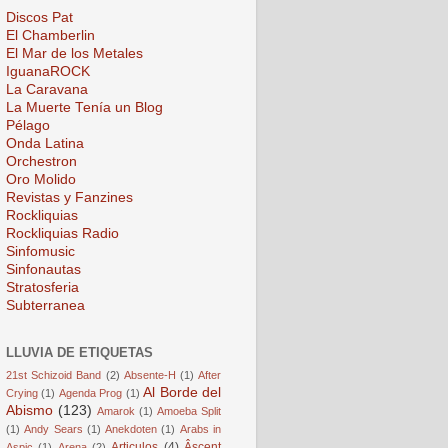
Discos Pat
El Chamberlin
El Mar de los Metales
IguanaROCK
La Caravana
La Muerte Tenía un Blog
Pélago
Onda Latina
Orchestron
Oro Molido
Revistas y Fanzines
Rockliquias
Rockliquias Radio
Sinfomusic
Sinfonautas
Stratosferia
Subterranea
LLUVIA DE ETIQUETAS
21st Schizoid Band
(2)
Absente-H
(1)
After
Al Borde del
Crying
(1)
Agenda Prog
(1)
Abismo
(123)
Amarok
(1)
Amoeba Split
(1)
Andy Sears
(1)
Anekdoten
(1)
Arabs in
Articulos
(4)
Âscent
Aspic
(1)
Arena
(2)