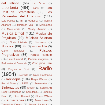
del Infinito
(66)
Le Orme
(1)
Libertonia
(484)
Los
Logos
(1)
Post de Stratosferia
(66)
Los
Recuerdos del Unicornio
(141)
Luis Puente
(1)
m
(1)
Máquina!
(1)
Medina
Azahara
(1)
Minimum Vital
(1)
Minnuendö
(1)
Morcuende
(1)
Mostly Autumn
(1)
Musica Dificil
(431)
Musica sin
Prejuicios
(99)
Músicas Abiertas
(35)
Noah Histeria
(1)
Northwest
(1)
Noticias
(88)
oro molido
(5)
Ñu
(1)
Paisajes
Ozric Tentacles
(1)
Progresivos
(56)
Paraiso Remoto
(14)
Peter Hammill
(1)
Planeta Imaginari
(1)
Porcupine Tree
Podcaster al Desnudo
(1)
Radio
(3)
Progstureo Fest
(2)
(1954)
Riverside
(2)
Rock Confónico
Rocktopia
(104)
(1)
Roger Waters
(1)
Ron & Blues
(1)
RPWL
(2)
Sementeira
(1)
Sinfonautas
(89)
Smash
(1)
Solaris Art
Rock Experience
(2)
Sonutopia
(1)
Spock's
Beard
(1)
Steve Hackett
(2)
Steven Wilson
Subterranea
(138)
(1)
Sweet Hole
(2)
Tangerine Dream
(1)
Teddy Bautista
(1)