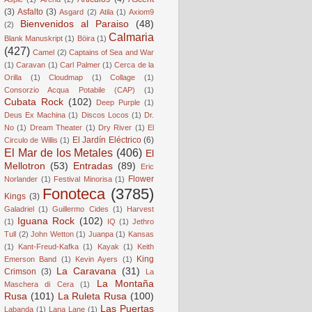
(3)
Asfalto
(3)
Asgard
(2)
Atila
(1)
Axiom9
Bienvenidos al Paraiso
(48)
(2)
Calmaria
Blank Manuskript
(1)
Böira
(1)
(427)
Camel
(2)
Captains of Sea and War
(1)
Caravan
(1)
Carl Palmer
(1)
Cerca de la
Orilla
(1)
Cloudmap
(1)
Collage
(1)
Consorzio Acqua Potabile (CAP)
(1)
Cubata Rock
(102)
Deep Purple
(1)
Deus Ex Machina
(1)
Discos Locos
(1)
Dr.
No
(1)
Dream Theater
(1)
Dry River
(1)
El
El Jardín Eléctrico
(6)
Circulo de Willis
(1)
El Mar de los Metales
(406)
El
Mellotron
(53)
Entradas
(89)
Eric
Flower
Norlander
(1)
Festival Minorisa
(1)
Fonoteca
(3785)
Kings
(3)
Galadriel
(1)
Guillermo Cides
(1)
Harvest
Iguana Rock
(102)
(1)
IQ
(1)
Jethro
Tull
(2)
John Wetton
(1)
Juanpa
(1)
Kansas
(1)
Kant-Freud-Kafka
(1)
Kayak
(1)
Keith
King
Emerson Band
(1)
Kevin Ayers
(1)
La Caravana
(31)
Crimson
(3)
La
La Montaña
Maschera di Cera
(1)
Rusa
(101)
La Ruleta Rusa
(100)
Las Puertas
Labanda
(1)
Lana Lane
(1)