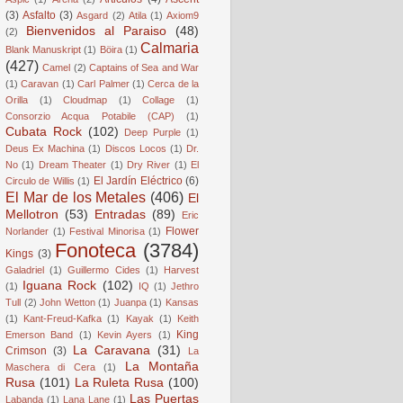
(3)
Asfalto
(3)
Asgard
(2)
Atila
(1)
Axiom9
Bienvenidos al Paraiso
(48)
(2)
Calmaria
Blank Manuskript
(1)
Böira
(1)
(427)
Camel
(2)
Captains of Sea and War
(1)
Caravan
(1)
Carl Palmer
(1)
Cerca de la
Orilla
(1)
Cloudmap
(1)
Collage
(1)
Consorzio Acqua Potabile (CAP)
(1)
Cubata Rock
(102)
Deep Purple
(1)
Deus Ex Machina
(1)
Discos Locos
(1)
Dr.
No
(1)
Dream Theater
(1)
Dry River
(1)
El
El Jardín Eléctrico
(6)
Circulo de Willis
(1)
El Mar de los Metales
(406)
El
Mellotron
(53)
Entradas
(89)
Eric
Flower
Norlander
(1)
Festival Minorisa
(1)
Fonoteca
(3784)
Kings
(3)
Galadriel
(1)
Guillermo Cides
(1)
Harvest
Iguana Rock
(102)
(1)
IQ
(1)
Jethro
Tull
(2)
John Wetton
(1)
Juanpa
(1)
Kansas
(1)
Kant-Freud-Kafka
(1)
Kayak
(1)
Keith
King
Emerson Band
(1)
Kevin Ayers
(1)
La Caravana
(31)
Crimson
(3)
La
La Montaña
Maschera di Cera
(1)
Rusa
(101)
La Ruleta Rusa
(100)
Las Puertas
Labanda
(1)
Lana Lane
(1)