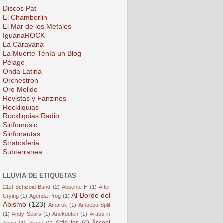
Discos Pat
El Chamberlin
El Mar de los Metales
IguanaROCK
La Caravana
La Muerte Tenía un Blog
Pélago
Onda Latina
Orchestron
Oro Molido
Revistas y Fanzines
Rockliquias
Rockliquias Radio
Sinfomusic
Sinfonautas
Stratosferia
Subterranea
LLUVIA DE ETIQUETAS
21st Schizoid Band
(2)
Absente-H
(1)
After
Al Borde del
Crying
(1)
Agenda Prog
(1)
Abismo
(123)
Amarok
(1)
Amoeba Split
(1)
Andy Sears
(1)
Anekdoten
(1)
Arabs in
Articulos
(4)
Âscent
Aspic
(1)
Arena
(2)