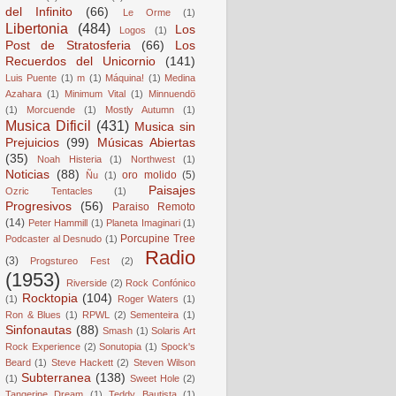
del Infinito
(66)
Le Orme
(1)
Libertonia
(484)
Los
Logos
(1)
Post de Stratosferia
(66)
Los
Recuerdos del Unicornio
(141)
Luis Puente
(1)
m
(1)
Máquina!
(1)
Medina
Azahara
(1)
Minimum Vital
(1)
Minnuendö
(1)
Morcuende
(1)
Mostly Autumn
(1)
Musica Dificil
(431)
Musica sin
Prejuicios
(99)
Músicas Abiertas
(35)
Noah Histeria
(1)
Northwest
(1)
Noticias
(88)
oro molido
(5)
Ñu
(1)
Paisajes
Ozric Tentacles
(1)
Progresivos
(56)
Paraiso Remoto
(14)
Peter Hammill
(1)
Planeta Imaginari
(1)
Porcupine Tree
Podcaster al Desnudo
(1)
Radio
(3)
Progstureo Fest
(2)
(1953)
Riverside
(2)
Rock Confónico
Rocktopia
(104)
(1)
Roger Waters
(1)
Ron & Blues
(1)
RPWL
(2)
Sementeira
(1)
Sinfonautas
(88)
Smash
(1)
Solaris Art
Rock Experience
(2)
Sonutopia
(1)
Spock's
Beard
(1)
Steve Hackett
(2)
Steven Wilson
Subterranea
(138)
(1)
Sweet Hole
(2)
Tangerine Dream
(1)
Teddy Bautista
(1)