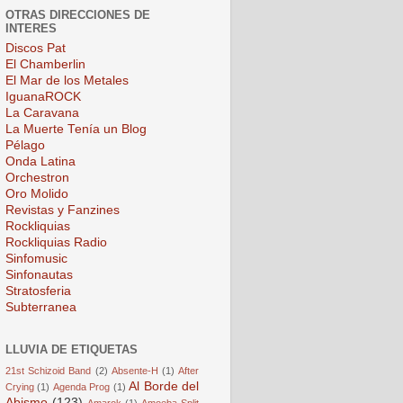
OTRAS DIRECCIONES DE
INTERES
Discos Pat
El Chamberlin
El Mar de los Metales
IguanaROCK
La Caravana
La Muerte Tenía un Blog
Pélago
Onda Latina
Orchestron
Oro Molido
Revistas y Fanzines
Rockliquias
Rockliquias Radio
Sinfomusic
Sinfonautas
Stratosferia
Subterranea
LLUVIA DE ETIQUETAS
21st Schizoid Band
(2)
Absente-H
(1)
After
Al Borde del
Crying
(1)
Agenda Prog
(1)
Abismo
(123)
Amarok
(1)
Amoeba Split