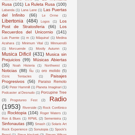
Rusa
(101)
La Ruleta Rusa
(100)
Las Puertas
Labanda
(1)
Lana Lane
(1)
del Infinito
(66)
Le Orme
(1)
Libertonia
(484)
Los
Logos
(1)
Post de Stratosferia
(66)
Los
Recuerdos del Unicornio
(141)
Luis Puente
(1)
m
(1)
Máquina!
(1)
Medina
Azahara
(1)
Minimum Vital
(1)
Minnuendö
(1)
Morcuende
(1)
Mostly Autumn
(1)
Musica Dificil
(431)
Musica sin
Prejuicios
(99)
Músicas Abiertas
(35)
Noah Histeria
(1)
Northwest
(1)
Noticias
(88)
oro molido
(5)
Ñu
(1)
Paisajes
Ozric Tentacles
(1)
Progresivos
(56)
Paraiso Remoto
(14)
Peter Hammill
(1)
Planeta Imaginari
(1)
Porcupine Tree
Podcaster al Desnudo
(1)
Radio
(3)
Progstureo Fest
(2)
(1953)
Riverside
(2)
Rock Confónico
Rocktopia
(104)
(1)
Roger Waters
(1)
Ron & Blues
(1)
RPWL
(2)
Sementeira
(1)
Sinfonautas
(88)
Smash
(1)
Solaris Art
Rock Experience
(2)
Sonutopia
(1)
Spock's
Beard
(1)
Steve Hackett
(2)
Steven Wilson