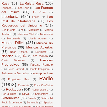
Rusa
(101)
La Ruleta Rusa
(100)
Las Puertas
Labanda
(1)
Lana Lane
(1)
del Infinito
(66)
Le Orme
(1)
Libertonia
(484)
Los
Logos
(1)
Post de Stratosferia
(66)
Los
Recuerdos del Unicornio
(141)
Luis Puente
(1)
m
(1)
Máquina!
(1)
Medina
Azahara
(1)
Minimum Vital
(1)
Minnuendö
(1)
Morcuende
(1)
Mostly Autumn
(1)
Musica Dificil
(431)
Musica sin
Prejuicios
(99)
Músicas Abiertas
(35)
Noah Histeria
(1)
Northwest
(1)
Noticias
(88)
oro molido
(5)
Ñu
(1)
Paisajes
Ozric Tentacles
(1)
Progresivos
(56)
Paraiso Remoto
(14)
Peter Hammill
(1)
Planeta Imaginari
(1)
Porcupine Tree
Podcaster al Desnudo
(1)
Radio
(3)
Progstureo Fest
(2)
(1952)
Riverside
(2)
Rock Confónico
Rocktopia
(104)
(1)
Roger Waters
(1)
Ron & Blues
(1)
RPWL
(2)
Sementeira
(1)
Sinfonautas
(88)
Smash
(1)
Solaris Art
Rock Experience
(2)
Sonutopia
(1)
Spock's
Beard
(1)
Steve Hackett
(2)
Steven Wilson