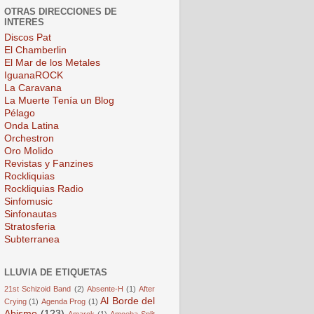
OTRAS DIRECCIONES DE
INTERES
Discos Pat
El Chamberlin
El Mar de los Metales
IguanaROCK
La Caravana
La Muerte Tenía un Blog
Pélago
Onda Latina
Orchestron
Oro Molido
Revistas y Fanzines
Rockliquias
Rockliquias Radio
Sinfomusic
Sinfonautas
Stratosferia
Subterranea
LLUVIA DE ETIQUETAS
21st Schizoid Band
(2)
Absente-H
(1)
After
Al Borde del
Crying
(1)
Agenda Prog
(1)
Abismo
(123)
Amarok
(1)
Amoeba Split