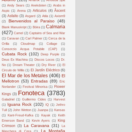
(1)
Andy Sears
(1)
Anekdoten
(1)
Arabs in
Articulos
(4)
Âscent
Aspic
(1)
Arena
(2)
(3)
Asfalto
(3)
Asgard
(2)
Atila
(1)
Axiom9
Bienvenidos al Paraiso
(48)
(2)
Calmaria
Blank Manuskript
(1)
Böira
(1)
(427)
Camel
(2)
Captains of Sea and War
(1)
Caravan
(1)
Carl Palmer
(1)
Cerca de la
Orilla
(1)
Cloudmap
(1)
Collage
(1)
Consorzio Acqua Potabile (CAP)
(1)
Cubata Rock
(102)
Deep Purple
(1)
Deus Ex Machina
(1)
Discos Locos
(1)
Dr.
No
(1)
Dream Theater
(1)
Dry River
(1)
El
El Jardín Eléctrico
(6)
Circulo de Willis
(1)
El Mar de los Metales
(406)
El
Mellotron
(53)
Entradas
(89)
Eric
Flower
Norlander
(1)
Festival Minorisa
(1)
Fonoteca
(3783)
Kings
(3)
Galadriel
(1)
Guillermo Cides
(1)
Harvest
Iguana Rock
(102)
(1)
IQ
(1)
Jethro
Tull
(2)
John Wetton
(1)
Juanpa
(1)
Kansas
(1)
Kant-Freud-Kafka
(1)
Kayak
(1)
Keith
King
Emerson Band
(1)
Kevin Ayers
(1)
La Caravana
(31)
Crimson
(3)
La
La Montaña
Maschera di Cera
(1)