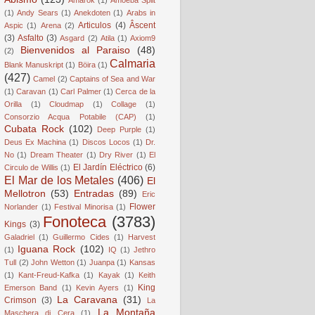
(1)
Andy Sears
(1)
Anekdoten
(1)
Arabs in
Articulos
(4)
Âscent
Aspic
(1)
Arena
(2)
(3)
Asfalto
(3)
Asgard
(2)
Atila
(1)
Axiom9
Bienvenidos al Paraiso
(48)
(2)
Calmaria
Blank Manuskript
(1)
Böira
(1)
(427)
Camel
(2)
Captains of Sea and War
(1)
Caravan
(1)
Carl Palmer
(1)
Cerca de la
Orilla
(1)
Cloudmap
(1)
Collage
(1)
Consorzio Acqua Potabile (CAP)
(1)
Cubata Rock
(102)
Deep Purple
(1)
Deus Ex Machina
(1)
Discos Locos
(1)
Dr.
No
(1)
Dream Theater
(1)
Dry River
(1)
El
El Jardín Eléctrico
(6)
Circulo de Willis
(1)
El Mar de los Metales
(406)
El
Mellotron
(53)
Entradas
(89)
Eric
Flower
Norlander
(1)
Festival Minorisa
(1)
Fonoteca
(3783)
Kings
(3)
Galadriel
(1)
Guillermo Cides
(1)
Harvest
Iguana Rock
(102)
(1)
IQ
(1)
Jethro
Tull
(2)
John Wetton
(1)
Juanpa
(1)
Kansas
(1)
Kant-Freud-Kafka
(1)
Kayak
(1)
Keith
King
Emerson Band
(1)
Kevin Ayers
(1)
La Caravana
(31)
Crimson
(3)
La
La Montaña
Maschera di Cera
(1)