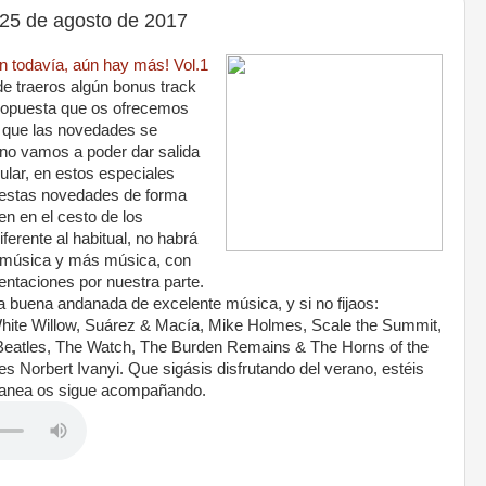
5 de agosto de 2017
 todavía, aún hay más! Vol.1
 de traeros algún bonus track
propuesta que os ofrecemos
 que las novedades se
 no vamos a poder dar salida
ular, en estos especiales
 estas novedades de forma
en en el cesto de los
ferente al habitual, no habrá
olo música y más música, con
entaciones por nuestra parte.
a buena andanada de excelente música, y si no fijaos:
 White Willow, Suárez & Macía, Mike Holmes, Scale the Summit,
Beatles, The Watch, The Burden Remains & The Horns of the
 Norbert Ivanyi. Que sigásis disfrutando del verano, estéis
ranea os sigue acompañando.