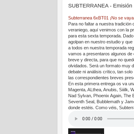
SUBTERRANEA - Emisión 2
Subterranea 6xBT01 ¡No se vayan
Para no faltar a nuestra tradición
veraniego, aquí venimos con la 
para esta sexta temporada. Dado
agolpan en nuestro estudio y que
a todos en nuestra temporada reg
vamos a presentaros algunos de
breve y directa, para que no qued
olvidados. Será un formato muy di
debate ni análisis crítico, tan s
las correspondientes breves pres
En esta primera entrega os va un
Magenta, ALthea, Anubis, Siiilk,
Nad Sylvan, Phoenix Again, The 
Seventh Seal, Bubblemath y James
donde estéis. Como véis, Subter