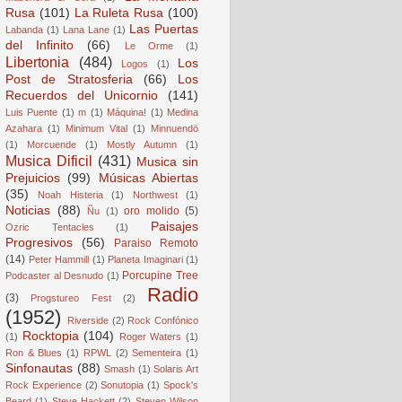
Rusa
(101)
La Ruleta Rusa
(100)
Las Puertas
Labanda
(1)
Lana Lane
(1)
del Infinito
(66)
Le Orme
(1)
Libertonia
(484)
Los
Logos
(1)
Post de Stratosferia
(66)
Los
Recuerdos del Unicornio
(141)
Luis Puente
(1)
m
(1)
Máquina!
(1)
Medina
Azahara
(1)
Minimum Vital
(1)
Minnuendö
(1)
Morcuende
(1)
Mostly Autumn
(1)
Musica Dificil
(431)
Musica sin
Prejuicios
(99)
Músicas Abiertas
(35)
Noah Histeria
(1)
Northwest
(1)
Noticias
(88)
oro molido
(5)
Ñu
(1)
Paisajes
Ozric Tentacles
(1)
Progresivos
(56)
Paraiso Remoto
(14)
Peter Hammill
(1)
Planeta Imaginari
(1)
Porcupine Tree
Podcaster al Desnudo
(1)
Radio
(3)
Progstureo Fest
(2)
(1952)
Riverside
(2)
Rock Confónico
Rocktopia
(104)
(1)
Roger Waters
(1)
Ron & Blues
(1)
RPWL
(2)
Sementeira
(1)
Sinfonautas
(88)
Smash
(1)
Solaris Art
Rock Experience
(2)
Sonutopia
(1)
Spock's
Beard
(1)
Steve Hackett
(2)
Steven Wilson