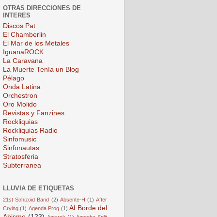
OTRAS DIRECCIONES DE
INTERES
Discos Pat
El Chamberlin
El Mar de los Metales
IguanaROCK
La Caravana
La Muerte Tenía un Blog
Pélago
Onda Latina
Orchestron
Oro Molido
Revistas y Fanzines
Rockliquias
Rockliquias Radio
Sinfomusic
Sinfonautas
Stratosferia
Subterranea
LLUVIA DE ETIQUETAS
21st Schizoid Band
(2)
Absente-H
(1)
After
Al Borde del
Crying
(1)
Agenda Prog
(1)
Abismo
(123)
Amarok
(1)
Amoeba Split