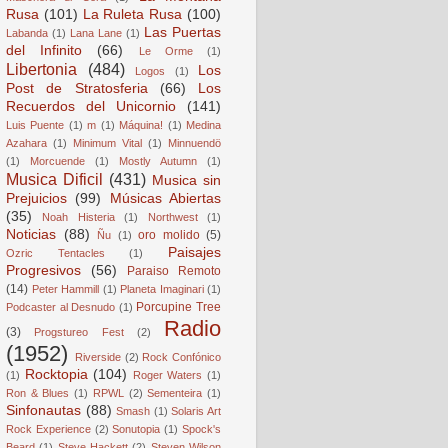
Rusa
(101)
La Ruleta Rusa
(100)
Las Puertas
Labanda
(1)
Lana Lane
(1)
del Infinito
(66)
Le Orme
(1)
Libertonia
(484)
Los
Logos
(1)
Post de Stratosferia
(66)
Los
Recuerdos del Unicornio
(141)
Luis Puente
(1)
m
(1)
Máquina!
(1)
Medina
Azahara
(1)
Minimum Vital
(1)
Minnuendö
(1)
Morcuende
(1)
Mostly Autumn
(1)
Musica Dificil
(431)
Musica sin
Prejuicios
(99)
Músicas Abiertas
(35)
Noah Histeria
(1)
Northwest
(1)
Noticias
(88)
oro molido
(5)
Ñu
(1)
Paisajes
Ozric Tentacles
(1)
Progresivos
(56)
Paraiso Remoto
(14)
Peter Hammill
(1)
Planeta Imaginari
(1)
Porcupine Tree
Podcaster al Desnudo
(1)
Radio
(3)
Progstureo Fest
(2)
(1952)
Riverside
(2)
Rock Confónico
Rocktopia
(104)
(1)
Roger Waters
(1)
Ron & Blues
(1)
RPWL
(2)
Sementeira
(1)
Sinfonautas
(88)
Smash
(1)
Solaris Art
Rock Experience
(2)
Sonutopia
(1)
Spock's
Beard
(1)
Steve Hackett
(2)
Steven Wilson