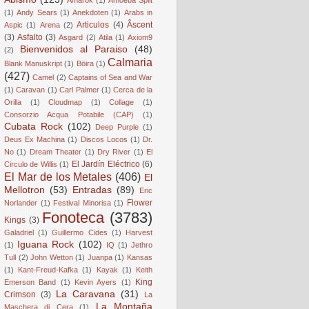
(1)
Andy Sears
(1)
Anekdoten
(1)
Arabs in
Articulos
(4)
Âscent
Aspic
(1)
Arena
(2)
(3)
Asfalto
(3)
Asgard
(2)
Atila
(1)
Axiom9
Bienvenidos al Paraiso
(48)
(2)
Calmaria
Blank Manuskript
(1)
Böira
(1)
(427)
Camel
(2)
Captains of Sea and War
(1)
Caravan
(1)
Carl Palmer
(1)
Cerca de la
Orilla
(1)
Cloudmap
(1)
Collage
(1)
Consorzio Acqua Potabile (CAP)
(1)
Cubata Rock
(102)
Deep Purple
(1)
Deus Ex Machina
(1)
Discos Locos
(1)
Dr.
No
(1)
Dream Theater
(1)
Dry River
(1)
El
El Jardín Eléctrico
(6)
Circulo de Willis
(1)
El Mar de los Metales
(406)
El
Mellotron
(53)
Entradas
(89)
Eric
Flower
Norlander
(1)
Festival Minorisa
(1)
Fonoteca
(3783)
Kings
(3)
Galadriel
(1)
Guillermo Cides
(1)
Harvest
Iguana Rock
(102)
(1)
IQ
(1)
Jethro
Tull
(2)
John Wetton
(1)
Juanpa
(1)
Kansas
(1)
Kant-Freud-Kafka
(1)
Kayak
(1)
Keith
King
Emerson Band
(1)
Kevin Ayers
(1)
La Caravana
(31)
Crimson
(3)
La
La Montaña
Maschera di Cera
(1)