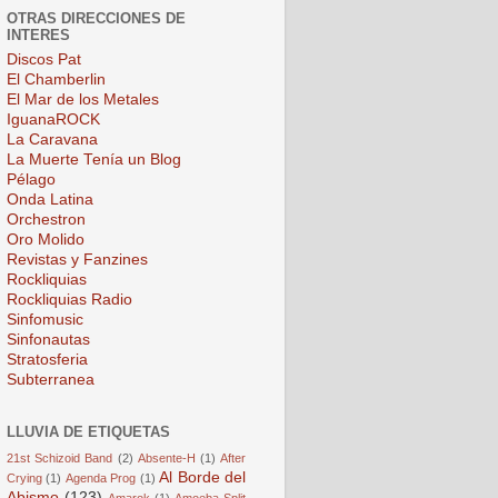
OTRAS DIRECCIONES DE
INTERES
Discos Pat
El Chamberlin
El Mar de los Metales
IguanaROCK
La Caravana
La Muerte Tenía un Blog
Pélago
Onda Latina
Orchestron
Oro Molido
Revistas y Fanzines
Rockliquias
Rockliquias Radio
Sinfomusic
Sinfonautas
Stratosferia
Subterranea
LLUVIA DE ETIQUETAS
21st Schizoid Band
(2)
Absente-H
(1)
After
Al Borde del
Crying
(1)
Agenda Prog
(1)
Abismo
(123)
Amarok
(1)
Amoeba Split