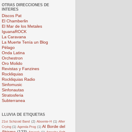
OTRAS DIRECCIONES DE
INTERES
Discos Pat
El Chamberlin
El Mar de los Metales
IguanaROCK
La Caravana
La Muerte Tenía un Blog
Pélago
Onda Latina
Orchestron
Oro Molido
Revistas y Fanzines
Rockliquias
Rockliquias Radio
Sinfomusic
Sinfonautas
Stratosferia
Subterranea
LLUVIA DE ETIQUETAS
21st Schizoid Band
(2)
Absente-H
(1)
After
Al Borde del
Crying
(1)
Agenda Prog
(1)
Abismo
(123)
Amarok
(1)
Amoeba Split