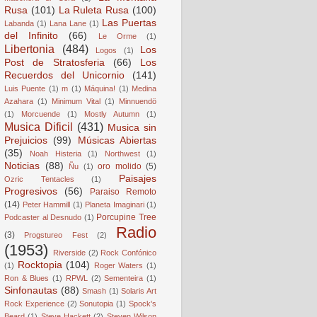
Rusa
(101)
La Ruleta Rusa
(100)
Las Puertas
Labanda
(1)
Lana Lane
(1)
del Infinito
(66)
Le Orme
(1)
Libertonia
(484)
Los
Logos
(1)
Post de Stratosferia
(66)
Los
Recuerdos del Unicornio
(141)
Luis Puente
(1)
m
(1)
Máquina!
(1)
Medina
Azahara
(1)
Minimum Vital
(1)
Minnuendö
(1)
Morcuende
(1)
Mostly Autumn
(1)
Musica Dificil
(431)
Musica sin
Prejuicios
(99)
Músicas Abiertas
(35)
Noah Histeria
(1)
Northwest
(1)
Noticias
(88)
oro molido
(5)
Ñu
(1)
Paisajes
Ozric Tentacles
(1)
Progresivos
(56)
Paraiso Remoto
(14)
Peter Hammill
(1)
Planeta Imaginari
(1)
Porcupine Tree
Podcaster al Desnudo
(1)
Radio
(3)
Progstureo Fest
(2)
(1953)
Riverside
(2)
Rock Confónico
Rocktopia
(104)
(1)
Roger Waters
(1)
Ron & Blues
(1)
RPWL
(2)
Sementeira
(1)
Sinfonautas
(88)
Smash
(1)
Solaris Art
Rock Experience
(2)
Sonutopia
(1)
Spock's
Beard
(1)
Steve Hackett
(2)
Steven Wilson