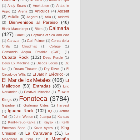
(1)
Andy Sears
(1)
Anekdoten
(1)
Arabs in
Articulos
(4)
Âscent
Aspic
(1)
Arena
(2)
(3)
Asfalto
(3)
Asgard
(2)
Atila
(1)
Axiom9
Bienvenidos al Paraiso
(48)
(2)
Calmaria
Blank Manuskript
(1)
Böira
(1)
(427)
Camel
(2)
Captains of Sea and War
(1)
Caravan
(1)
Carl Palmer
(1)
Cerca de la
Orilla
(1)
Cloudmap
(1)
Collage
(1)
Consorzio Acqua Potabile (CAP)
(1)
Cubata Rock
(102)
Deep Purple
(1)
Deus Ex Machina
(1)
Discos Locos
(1)
Dr.
No
(1)
Dream Theater
(1)
Dry River
(1)
El
El Jardín Eléctrico
(6)
Circulo de Willis
(1)
El Mar de los Metales
(406)
El
Mellotron
(53)
Entradas
(89)
Eric
Flower
Norlander
(1)
Festival Minorisa
(1)
Fonoteca
(3784)
Kings
(3)
Galadriel
(1)
Guillermo Cides
(1)
Harvest
Iguana Rock
(102)
(1)
IQ
(1)
Jethro
Tull
(2)
John Wetton
(1)
Juanpa
(1)
Kansas
(1)
Kant-Freud-Kafka
(1)
Kayak
(1)
Keith
King
Emerson Band
(1)
Kevin Ayers
(1)
La Caravana
(31)
Crimson
(3)
La
La Montaña
Maschera di Cera
(1)