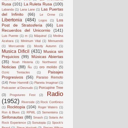
Rusa
(101)
La Ruleta Rusa
(100)
Las Puertas
Labanda
(1)
Lana Lane
(1)
del Infinito
(66)
Le Orme
(1)
Libertonia
(484)
Los
Logos
(1)
Post de Stratosferia
(66)
Los
Recuerdos del Unicornio
(141)
Luis Puente
(1)
m
(1)
Máquina!
(1)
Medina
Azahara
(1)
Minimum Vital
(1)
Minnuendö
(1)
Morcuende
(1)
Mostly Autumn
(1)
Musica Dificil
(431)
Musica sin
Prejuicios
(99)
Músicas Abiertas
(35)
Noah Histeria
(1)
Northwest
(1)
Noticias
(88)
oro molido
(5)
Ñu
(1)
Paisajes
Ozric Tentacles
(1)
Progresivos
(56)
Paraiso Remoto
(14)
Peter Hammill
(1)
Planeta Imaginari
(1)
Porcupine Tree
Podcaster al Desnudo
(1)
Radio
(3)
Progstureo Fest
(2)
(1952)
Riverside
(2)
Rock Confónico
Rocktopia
(104)
(1)
Roger Waters
(1)
Ron & Blues
(1)
RPWL
(2)
Sementeira
(1)
Sinfonautas
(88)
Smash
(1)
Solaris Art
Rock Experience
(2)
Sonutopia
(1)
Spock's
Beard
(1)
Steve Hackett
(2)
Steven Wilson