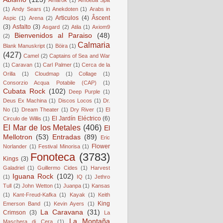
(1)
Andy Sears
(1)
Anekdoten
(1)
Arabs in
Articulos
(4)
Âscent
Aspic
(1)
Arena
(2)
(3)
Asfalto
(3)
Asgard
(2)
Atila
(1)
Axiom9
Bienvenidos al Paraiso
(48)
(2)
Calmaria
Blank Manuskript
(1)
Böira
(1)
(427)
Camel
(2)
Captains of Sea and War
(1)
Caravan
(1)
Carl Palmer
(1)
Cerca de la
Orilla
(1)
Cloudmap
(1)
Collage
(1)
Consorzio Acqua Potabile (CAP)
(1)
Cubata Rock
(102)
Deep Purple
(1)
Deus Ex Machina
(1)
Discos Locos
(1)
Dr.
No
(1)
Dream Theater
(1)
Dry River
(1)
El
El Jardín Eléctrico
(6)
Circulo de Willis
(1)
El Mar de los Metales
(406)
El
Mellotron
(53)
Entradas
(89)
Eric
Flower
Norlander
(1)
Festival Minorisa
(1)
Fonoteca
(3783)
Kings
(3)
Galadriel
(1)
Guillermo Cides
(1)
Harvest
Iguana Rock
(102)
(1)
IQ
(1)
Jethro
Tull
(2)
John Wetton
(1)
Juanpa
(1)
Kansas
(1)
Kant-Freud-Kafka
(1)
Kayak
(1)
Keith
King
Emerson Band
(1)
Kevin Ayers
(1)
La Caravana
(31)
Crimson
(3)
La
La Montaña
Maschera di Cera
(1)