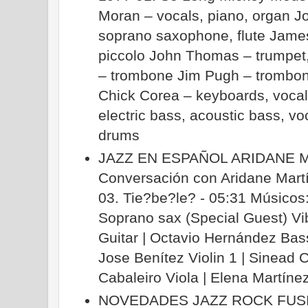
Moran – vocals, piano, organ Jo
soprano saxophone, flute James
piccolo John Thomas – trumpet,
– trombone Jim Pugh – trombo
Chick Corea – keyboards, vocal
electric bass, acoustic bass, v
drums
JAZZ EN ESPAÑOL ARIDANE M
Conversación con Aridane Martí
03. Tie?be?le? - 05:31 Músicos
Soprano sax (Special Guest) Vi
Guitar | Octavio Hernández Ba
Jose Benítez Violin 1 | Sinead C
Cabaleiro Viola | Elena Martíne
NOVEDADES JAZZ ROCK FUS