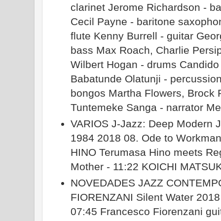
clarinet Jerome Richardson - b
Cecil Payne - baritone saxophon
flute Kenny Burrell - guitar Geo
bass Max Roach, Charlie Persip
Wilbert Hogan - drums Candido
Babatunde Olatunji - percussio
bongos Martha Flowers, Brock P
Tuntemeke Sanga - narrator Mel
VARIOS J-Jazz: Deep Modern J
1984 2018 08. Ode to Workma
HINO Terumasa Hino meets Reg
Mother - 11:22 KOICHI MATS
NOVEDADES JAZZ CONTEMP
FIORENZANI Silent Water 2018
07:45 Francesco Fiorenzani guita