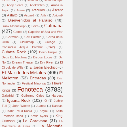
(1)
Andy Sears
(1)
Anekdoten
(1)
Arabs in
Articulos
(4)
Âscent
Aspic
(1)
Arena
(2)
(3)
Asfalto
(3)
Asgard
(2)
Atila
(1)
Axiom9
Bienvenidos al Paraiso
(48)
(2)
Calmaria
Blank Manuskript
(1)
Böira
(1)
(427)
Camel
(2)
Captains of Sea and War
(1)
Caravan
(1)
Carl Palmer
(1)
Cerca de la
Orilla
(1)
Cloudmap
(1)
Collage
(1)
Consorzio Acqua Potabile (CAP)
(1)
Cubata Rock
(102)
Deep Purple
(1)
Deus Ex Machina
(1)
Discos Locos
(1)
Dr.
No
(1)
Dream Theater
(1)
Dry River
(1)
El
El Jardín Eléctrico
(6)
Circulo de Willis
(1)
El Mar de los Metales
(406)
El
Mellotron
(53)
Entradas
(89)
Eric
Flower
Norlander
(1)
Festival Minorisa
(1)
Fonoteca
(3783)
Kings
(3)
Galadriel
(1)
Guillermo Cides
(1)
Harvest
Iguana Rock
(102)
(1)
IQ
(1)
Jethro
Tull
(2)
John Wetton
(1)
Juanpa
(1)
Kansas
(1)
Kant-Freud-Kafka
(1)
Kayak
(1)
Keith
King
Emerson Band
(1)
Kevin Ayers
(1)
La Caravana
(31)
Crimson
(3)
La
La Montaña
Maschera di Cera
(1)