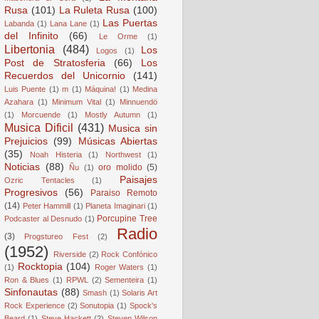
Rusa
(101)
La Ruleta Rusa
(100)
Las Puertas
Labanda
(1)
Lana Lane
(1)
del Infinito
(66)
Le Orme
(1)
Libertonia
(484)
Los
Logos
(1)
Post de Stratosferia
(66)
Los
Recuerdos del Unicornio
(141)
Luis Puente
(1)
m
(1)
Máquina!
(1)
Medina
Azahara
(1)
Minimum Vital
(1)
Minnuendö
(1)
Morcuende
(1)
Mostly Autumn
(1)
Musica Dificil
(431)
Musica sin
Prejuicios
(99)
Músicas Abiertas
(35)
Noah Histeria
(1)
Northwest
(1)
Noticias
(88)
oro molido
(5)
Ñu
(1)
Paisajes
Ozric Tentacles
(1)
Progresivos
(56)
Paraiso Remoto
(14)
Peter Hammill
(1)
Planeta Imaginari
(1)
Porcupine Tree
Podcaster al Desnudo
(1)
Radio
(3)
Progstureo Fest
(2)
(1952)
Riverside
(2)
Rock Confónico
Rocktopia
(104)
(1)
Roger Waters
(1)
Ron & Blues
(1)
RPWL
(2)
Sementeira
(1)
Sinfonautas
(88)
Smash
(1)
Solaris Art
Rock Experience
(2)
Sonutopia
(1)
Spock's
Beard
(1)
Steve Hackett
(2)
Steven Wilson