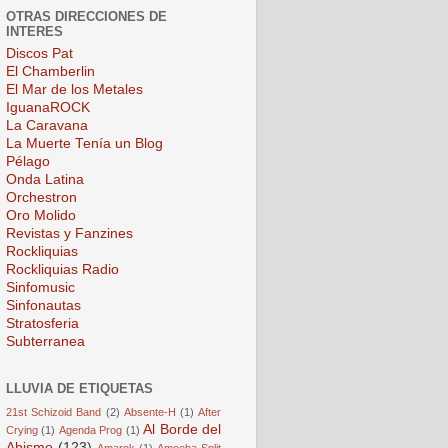
OTRAS DIRECCIONES DE
INTERES
Discos Pat
El Chamberlin
El Mar de los Metales
IguanaROCK
La Caravana
La Muerte Tenía un Blog
Pélago
Onda Latina
Orchestron
Oro Molido
Revistas y Fanzines
Rockliquias
Rockliquias Radio
Sinfomusic
Sinfonautas
Stratosferia
Subterranea
LLUVIA DE ETIQUETAS
21st Schizoid Band
(2)
Absente-H
(1)
After
Al Borde del
Crying
(1)
Agenda Prog
(1)
Abismo
(123)
Amarok
(1)
Amoeba Split