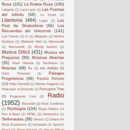
Rusa
(101)
La Ruleta Rusa
(100)
Las Puertas
Labanda
(1)
Lana Lane
(1)
del Infinito
(66)
Le Orme
(1)
Libertonia
(484)
Los
Logos
(1)
Post de Stratosferia
(66)
Los
Recuerdos del Unicornio
(141)
Luis Puente
(1)
m
(1)
Máquina!
(1)
Medina
Azahara
(1)
Minimum Vital
(1)
Minnuendö
(1)
Morcuende
(1)
Mostly Autumn
(1)
Musica Dificil
(431)
Musica sin
Prejuicios
(99)
Músicas Abiertas
(35)
Noah Histeria
(1)
Northwest
(1)
Noticias
(88)
oro molido
(5)
Ñu
(1)
Paisajes
Ozric Tentacles
(1)
Progresivos
(56)
Paraiso Remoto
(14)
Peter Hammill
(1)
Planeta Imaginari
(1)
Porcupine Tree
Podcaster al Desnudo
(1)
Radio
(3)
Progstureo Fest
(2)
(1952)
Riverside
(2)
Rock Confónico
Rocktopia
(104)
(1)
Roger Waters
(1)
Ron & Blues
(1)
RPWL
(2)
Sementeira
(1)
Sinfonautas
(88)
Smash
(1)
Solaris Art
Rock Experience
(2)
Sonutopia
(1)
Spock's
Beard
(1)
Steve Hackett
(2)
Steven Wilson