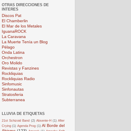
OTRAS DIRECCIONES DE
INTERES
Discos Pat
El Chamberlin
El Mar de los Metales
IguanaROCK
La Caravana
La Muerte Tenía un Blog
Pélago
Onda Latina
Orchestron
Oro Molido
Revistas y Fanzines
Rockliquias
Rockliquias Radio
Sinfomusic
Sinfonautas
Stratosferia
Subterranea
LLUVIA DE ETIQUETAS
21st Schizoid Band
(2)
Absente-H
(1)
After
Al Borde del
Crying
(1)
Agenda Prog
(1)
Abismo
(123)
Amarok
(1)
Amoeba Split