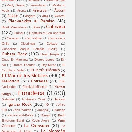
(1)
Andy Sears
(1)
Anekdoten
(1)
Arabs in
Articulos
(4)
Âscent
Aspic
(1)
Arena
(2)
(3)
Asfalto
(3)
Asgard
(2)
Atila
(1)
Axiom9
Bienvenidos al Paraiso
(48)
(2)
Calmaria
Blank Manuskript
(1)
Böira
(1)
(427)
Camel
(2)
Captains of Sea and War
(1)
Caravan
(1)
Carl Palmer
(1)
Cerca de la
Orilla
(1)
Cloudmap
(1)
Collage
(1)
Consorzio Acqua Potabile (CAP)
(1)
Cubata Rock
(102)
Deep Purple
(1)
Deus Ex Machina
(1)
Discos Locos
(1)
Dr.
No
(1)
Dream Theater
(1)
Dry River
(1)
El
El Jardín Eléctrico
(6)
Circulo de Willis
(1)
El Mar de los Metales
(406)
El
Mellotron
(53)
Entradas
(89)
Eric
Flower
Norlander
(1)
Festival Minorisa
(1)
Fonoteca
(3783)
Kings
(3)
Galadriel
(1)
Guillermo Cides
(1)
Harvest
Iguana Rock
(102)
(1)
IQ
(1)
Jethro
Tull
(2)
John Wetton
(1)
Juanpa
(1)
Kansas
(1)
Kant-Freud-Kafka
(1)
Kayak
(1)
Keith
King
Emerson Band
(1)
Kevin Ayers
(1)
La Caravana
(31)
Crimson
(3)
La
La Montaña
Maschera di Cera
(1)