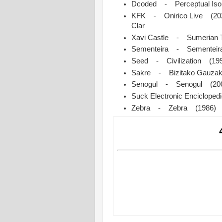
Dcoded - Perceptual Is
KFK - Onirico Live (202
Clar
Xavi Castle - Sumerian 
Sementeira - Sementeira
Seed - Civilization (19
Sakre - Bizitako Gauz
Senogul - Senogul (2007
Suck Electronic Enciclope
Zebra - Zebra (1986) - 