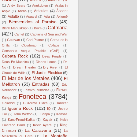
(1)
Andy Sears
(1)
Anekdoten
(1)
Arabs in
Articulos
(4)
Âscent
Aspic
(1)
Arena
(2)
(3)
Asfalto
(3)
Asgard
(2)
Atila
(1)
Axiom9
Bienvenidos al Paraiso
(48)
(2)
Calmaria
Blank Manuskript
(1)
Böira
(1)
(427)
Camel
(2)
Captains of Sea and War
(1)
Caravan
(1)
Carl Palmer
(1)
Cerca de la
Orilla
(1)
Cloudmap
(1)
Collage
(1)
Consorzio Acqua Potabile (CAP)
(1)
Cubata Rock
(102)
Deep Purple
(1)
Deus Ex Machina
(1)
Discos Locos
(1)
Dr.
No
(1)
Dream Theater
(1)
Dry River
(1)
El
El Jardín Eléctrico
(6)
Circulo de Willis
(1)
El Mar de los Metales
(406)
El
Mellotron
(53)
Entradas
(89)
Eric
Flower
Norlander
(1)
Festival Minorisa
(1)
Fonoteca
(3784)
Kings
(3)
Galadriel
(1)
Guillermo Cides
(1)
Harvest
Iguana Rock
(102)
(1)
IQ
(1)
Jethro
Tull
(2)
John Wetton
(1)
Juanpa
(1)
Kansas
(1)
Kant-Freud-Kafka
(1)
Kayak
(1)
Keith
King
Emerson Band
(1)
Kevin Ayers
(1)
La Caravana
(31)
Crimson
(3)
La
La Montaña
Maschera di Cera
(1)