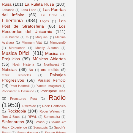
Rusa
(101)
La Ruleta Rusa
(100)
Las Puertas
Labanda
(1)
Lana Lane
(1)
del Infinito
(66)
Le Orme
(1)
Libertonia
(484)
Los
Logos
(1)
Post de Stratosferia
(66)
Los
Recuerdos del Unicornio
(141)
Luis Puente
(1)
m
(1)
Máquina!
(1)
Medina
Azahara
(1)
Minimum Vital
(1)
Minnuendö
(1)
Morcuende
(1)
Mostly Autumn
(1)
Musica Dificil
(431)
Musica sin
Prejuicios
(99)
Músicas Abiertas
(35)
Noah Histeria
(1)
Northwest
(1)
Noticias
(88)
oro molido
(5)
Ñu
(1)
Paisajes
Ozric Tentacles
(1)
Progresivos
(56)
Paraiso Remoto
(14)
Peter Hammill
(1)
Planeta Imaginari
(1)
Porcupine Tree
Podcaster al Desnudo
(1)
Radio
(3)
Progstureo Fest
(2)
(1953)
Riverside
(2)
Rock Confónico
Rocktopia
(104)
(1)
Roger Waters
(1)
Ron & Blues
(1)
RPWL
(2)
Sementeira
(1)
Sinfonautas
(88)
Smash
(1)
Solaris Art
Rock Experience
(2)
Sonutopia
(1)
Spock's
Beard
(1)
Steve Hackett
(2)
Steven Wilson