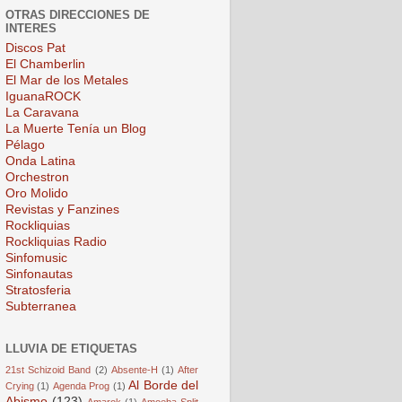
OTRAS DIRECCIONES DE
INTERES
Discos Pat
El Chamberlin
El Mar de los Metales
IguanaROCK
La Caravana
La Muerte Tenía un Blog
Pélago
Onda Latina
Orchestron
Oro Molido
Revistas y Fanzines
Rockliquias
Rockliquias Radio
Sinfomusic
Sinfonautas
Stratosferia
Subterranea
LLUVIA DE ETIQUETAS
21st Schizoid Band
(2)
Absente-H
(1)
After
Al Borde del
Crying
(1)
Agenda Prog
(1)
Abismo
(123)
Amarok
(1)
Amoeba Split