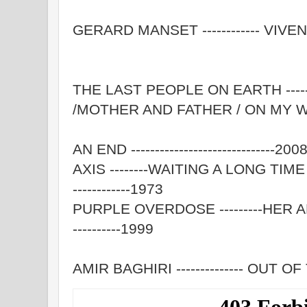
GERARD MANSET ------------ V
THE LAST PEOPLE ON EARTH ------
/MOTHER AND FATHER / ON MY 
ALL THINGS
AN END ------------------------------200
AXIS --------WAITING A LONG TIM
------------1973
PURPLE OVERDOSE ---------HE
----------1999
AMIR BAGHIRI -------------- OUT OF