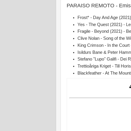
PARAISO REMOTO - Emisio
Frost* - Day And Age (2021
Yes - The Quest (2021) - L
Fragile - Beyond (2021) - B
Clive Nolan - Song of the W
King Crimson - In the Court
Isildurs Bane & Peter Hammil
Stefano "Lupo" Galifi - Dei 
Trettioåriga Kriget - Till Ho
Blackfeather - At The Moun