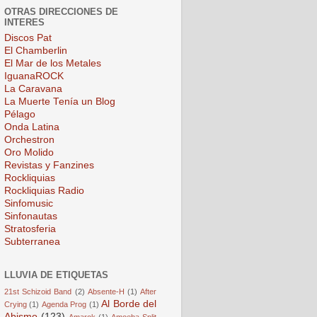
OTRAS DIRECCIONES DE
INTERES
Discos Pat
El Chamberlin
El Mar de los Metales
IguanaROCK
La Caravana
La Muerte Tenía un Blog
Pélago
Onda Latina
Orchestron
Oro Molido
Revistas y Fanzines
Rockliquias
Rockliquias Radio
Sinfomusic
Sinfonautas
Stratosferia
Subterranea
LLUVIA DE ETIQUETAS
21st Schizoid Band
(2)
Absente-H
(1)
After
Al Borde del
Crying
(1)
Agenda Prog
(1)
Abismo
(123)
Amarok
(1)
Amoeba Split