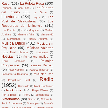
Rusa
(101)
La Ruleta Rusa
(100)
Las Puertas
Labanda
(1)
Lana Lane
(1)
del Infinito
(66)
Le Orme
(1)
Libertonia
(484)
Los
Logos
(1)
Post de Stratosferia
(66)
Los
Recuerdos del Unicornio
(141)
Luis Puente
(1)
m
(1)
Máquina!
(1)
Medina
Azahara
(1)
Minimum Vital
(1)
Minnuendö
(1)
Morcuende
(1)
Mostly Autumn
(1)
Musica Dificil
(431)
Musica sin
Prejuicios
(99)
Músicas Abiertas
(35)
Noah Histeria
(1)
Northwest
(1)
Noticias
(88)
oro molido
(5)
Ñu
(1)
Paisajes
Ozric Tentacles
(1)
Progresivos
(56)
Paraiso Remoto
(14)
Peter Hammill
(1)
Planeta Imaginari
(1)
Porcupine Tree
Podcaster al Desnudo
(1)
Radio
(3)
Progstureo Fest
(2)
(1952)
Riverside
(2)
Rock Confónico
Rocktopia
(104)
(1)
Roger Waters
(1)
Ron & Blues
(1)
RPWL
(2)
Sementeira
(1)
Sinfonautas
(88)
Smash
(1)
Solaris Art
Rock Experience
(2)
Sonutopia
(1)
Spock's
Beard
(1)
Steve Hackett
(2)
Steven Wilson