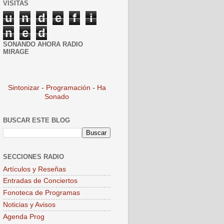
VISITAS
u
n
d
e
f
i
n
e
d
SONANDO AHORA RADIO
MIRAGE
Sintonizar
-
Programación
-
Ha
Sonado
BUSCAR ESTE BLOG
SECCIONES RADIO
Artículos y Reseñas
Entradas de Conciertos
Fonoteca de Programas
Noticias y Avisos
Agenda Prog