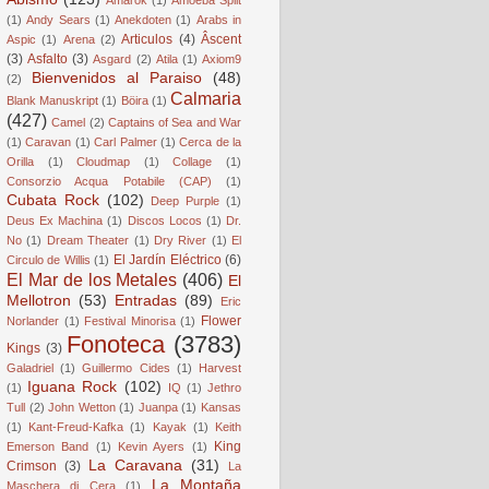
(1)
Andy Sears
(1)
Anekdoten
(1)
Arabs in
Articulos
(4)
Âscent
Aspic
(1)
Arena
(2)
(3)
Asfalto
(3)
Asgard
(2)
Atila
(1)
Axiom9
Bienvenidos al Paraiso
(48)
(2)
Calmaria
Blank Manuskript
(1)
Böira
(1)
(427)
Camel
(2)
Captains of Sea and War
(1)
Caravan
(1)
Carl Palmer
(1)
Cerca de la
Orilla
(1)
Cloudmap
(1)
Collage
(1)
Consorzio Acqua Potabile (CAP)
(1)
Cubata Rock
(102)
Deep Purple
(1)
Deus Ex Machina
(1)
Discos Locos
(1)
Dr.
No
(1)
Dream Theater
(1)
Dry River
(1)
El
El Jardín Eléctrico
(6)
Circulo de Willis
(1)
El Mar de los Metales
(406)
El
Mellotron
(53)
Entradas
(89)
Eric
Flower
Norlander
(1)
Festival Minorisa
(1)
Fonoteca
(3783)
Kings
(3)
Galadriel
(1)
Guillermo Cides
(1)
Harvest
Iguana Rock
(102)
(1)
IQ
(1)
Jethro
Tull
(2)
John Wetton
(1)
Juanpa
(1)
Kansas
(1)
Kant-Freud-Kafka
(1)
Kayak
(1)
Keith
King
Emerson Band
(1)
Kevin Ayers
(1)
La Caravana
(31)
Crimson
(3)
La
La Montaña
Maschera di Cera
(1)