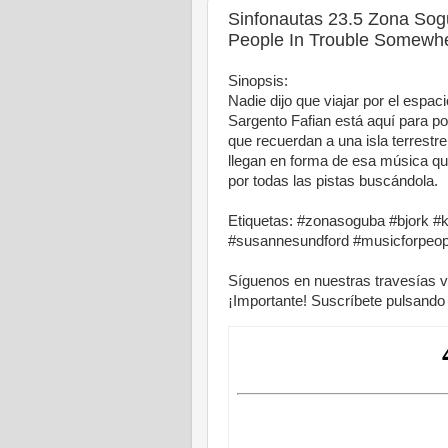
Sinfonautas 23.5 Zona Sogu
People In Trouble Somewh
Sinopsis:
Nadie dijo que viajar por el espaci
Sargento Fafian está aquí para p
que recuerdan a una isla terrestr
llegan en forma de esa música 
por todas las pistas buscándola.
Etiquetas: #zonasoguba #bjork 
#susannesundford #musicforpeopl
Síguenos en nuestras travesías v
¡Importante! Suscríbete pulsando 