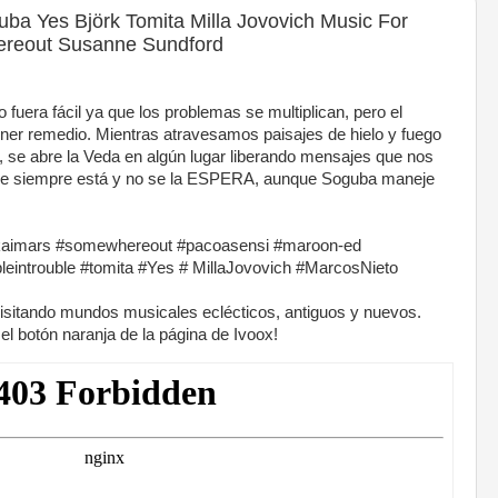
ba Yes Björk Tomita Milla Jovovich Music For
ereout Susanne Sundford
o fuera fácil ya que los problemas se multiplican, pero el
oner remedio. Mientras atravesamos paisajes de hielo y fuego
e, se abre la Veda en algún lugar liberando mensajes que nos
que siempre está y no se la ESPERA, aunque Soguba maneje
#kaimars #somewhereout #pacoasensi #maroon-ed
eintrouble #tomita #Yes # MillaJovovich #MarcosNieto
isitando mundos musicales eclécticos, antiguos y nuevos.
el botón naranja de la página de Ivoox!