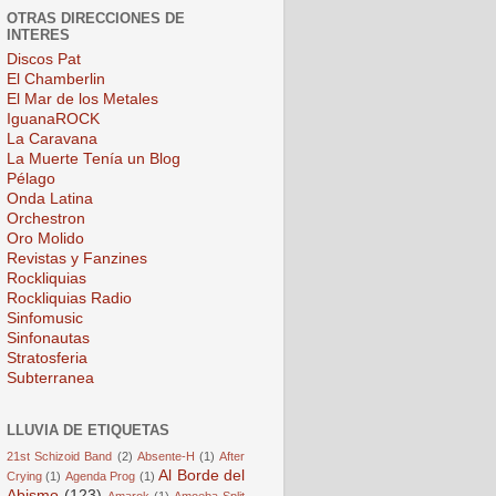
OTRAS DIRECCIONES DE
INTERES
Discos Pat
El Chamberlin
El Mar de los Metales
IguanaROCK
La Caravana
La Muerte Tenía un Blog
Pélago
Onda Latina
Orchestron
Oro Molido
Revistas y Fanzines
Rockliquias
Rockliquias Radio
Sinfomusic
Sinfonautas
Stratosferia
Subterranea
LLUVIA DE ETIQUETAS
21st Schizoid Band
(2)
Absente-H
(1)
After
Al Borde del
Crying
(1)
Agenda Prog
(1)
Abismo
(123)
Amarok
(1)
Amoeba Split