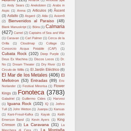
(1)
Andy Sears
(1)
Anekdoten
(1)
Arabs in
Articulos
(4)
Âscent
Aspic
(1)
Arena
(2)
(3)
Asfalto
(3)
Asgard
(2)
Atila
(1)
Axiom9
Bienvenidos al Paraiso
(48)
(2)
Calmaria
Blank Manuskript
(1)
Böira
(1)
(427)
Camel
(2)
Captains of Sea and War
(1)
Caravan
(1)
Carl Palmer
(1)
Cerca de la
Orilla
(1)
Cloudmap
(1)
Collage
(1)
Consorzio Acqua Potabile (CAP)
(1)
Cubata Rock
(102)
Deep Purple
(1)
Deus Ex Machina
(1)
Discos Locos
(1)
Dr.
No
(1)
Dream Theater
(1)
Dry River
(1)
El
El Jardín Eléctrico
(6)
Circulo de Willis
(1)
El Mar de los Metales
(406)
El
Mellotron
(53)
Entradas
(89)
Eric
Flower
Norlander
(1)
Festival Minorisa
(1)
Fonoteca
(3783)
Kings
(3)
Galadriel
(1)
Guillermo Cides
(1)
Harvest
Iguana Rock
(102)
(1)
IQ
(1)
Jethro
Tull
(2)
John Wetton
(1)
Juanpa
(1)
Kansas
(1)
Kant-Freud-Kafka
(1)
Kayak
(1)
Keith
King
Emerson Band
(1)
Kevin Ayers
(1)
La Caravana
(31)
Crimson
(3)
La
La Montaña
Maschera di Cera
(1)