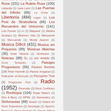
Rusa
(101)
La Ruleta Rusa
(100)
Las Puertas
Labanda
(1)
Lana Lane
(1)
del Infinito
(66)
Le Orme
(1)
Libertonia
(484)
Los
Logos
(1)
Post de Stratosferia
(66)
Los
Recuerdos del Unicornio
(141)
Luis Puente
(1)
m
(1)
Máquina!
(1)
Medina
Azahara
(1)
Minimum Vital
(1)
Minnuendö
(1)
Morcuende
(1)
Mostly Autumn
(1)
Musica Dificil
(431)
Musica sin
Prejuicios
(99)
Músicas Abiertas
(35)
Noah Histeria
(1)
Northwest
(1)
Noticias
(88)
oro molido
(5)
Ñu
(1)
Paisajes
Ozric Tentacles
(1)
Progresivos
(56)
Paraiso Remoto
(14)
Peter Hammill
(1)
Planeta Imaginari
(1)
Porcupine Tree
Podcaster al Desnudo
(1)
Radio
(3)
Progstureo Fest
(2)
(1952)
Riverside
(2)
Rock Confónico
Rocktopia
(104)
(1)
Roger Waters
(1)
Ron & Blues
(1)
RPWL
(2)
Sementeira
(1)
Sinfonautas
(88)
Smash
(1)
Solaris Art
Rock Experience
(2)
Sonutopia
(1)
Spock's
Beard
(1)
Steve Hackett
(2)
Steven Wilson