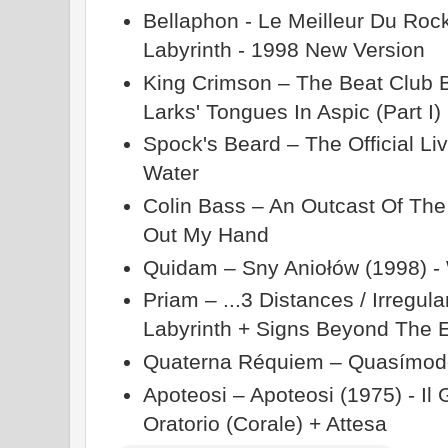
Bellaphon - Le Meilleur Du Rock
Labyrinth - 1998 New Version
King Crimson ‎– The Beat Club 
Larks' Tongues In Aspic (Part I)
Spock's Beard ‎– The Official Li
Water
Colin Bass ‎– An Outcast Of The
Out My Hand
Quidam ‎– Sny Aniołów (1998) -
Priam – ...3 Distances / Irregula
Labyrinth + Signs Beyond The 
Quaterna Réquiem ‎– Quasímod
Apoteosi – Apoteosi (1975) - I
Oratorio (Corale) + Attesa