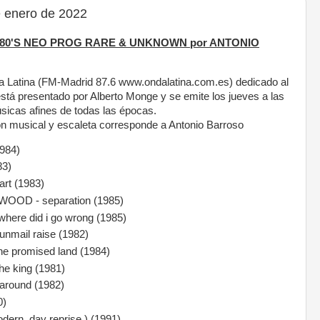
 enero de 2022
K 80'S NEO PROG RARE & UNKNOWN por ANTONIO
 Latina (FM-Madrid 87.6 www.ondalatina.com.es) dedicado al
stá presentado por Alberto Monge y se emite los jueves a las
icas afines de todas las épocas.
ón musical y escaleta corresponde a Antonio Barroso
984)
83)
art (1983)
OD - separation (1985)
ere did i go wrong (1985)
mail raise (1982)
e promised land (1984)
e king (1981)
round (1982)
0)
dern day reprise ) (1991)