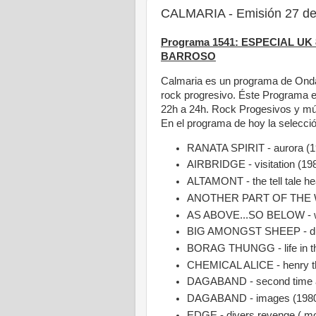
CALMARIA - Emisión 27 de
Programa 1541: ESPECIAL U
BARROSO
Calmaria es un programa de Onda
rock progresivo. Éste Programa e
22h a 24h. Rock Progesivos y mús
En el programa de hoy la selecci
RANATA SPIRIT - aurora (1
AIRBRIDGE - visitation (19
ALTAMONT - the tell tale he
ANOTHER PART OF THE WO
AS ABOVE...SO BELOW - wh
BIG AMONGST SHEEP - dun
BORAG THUNGG - life in th
CHEMICAL ALICE - henry th
DAGABAND - second time a
DAGABAND - images (198
EDGE - divers revenge ( mo