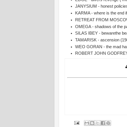
JANYSIUM - honest policies 
KARMA - where is the end if
RETREAT FROM MOSCOW - t
OMEGA - shadows of the pa
SILAS IBEY - bewarethe be
TAMARISK - ascension (19
WEO GORAN - the mad hatte
ROBERT JOHN GODFREY - r