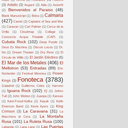
(3)
Asfalto
(3)
Asgard
(2)
Atila
(1)
Axiom9
Bienvenidos al Paraiso
(48)
(2)
Calmaria
Blank Manuskript
(1)
Böira
(1)
(427)
Camel
(2)
Captains of Sea and War
(1)
Caravan
(1)
Carl Palmer
(1)
Cerca de la
Orilla
(1)
Cloudmap
(1)
Collage
(1)
Consorzio Acqua Potabile (CAP)
(1)
Cubata Rock
(102)
Deep Purple
(1)
Deus Ex Machina
(1)
Discos Locos
(1)
Dr.
No
(1)
Dream Theater
(1)
Dry River
(1)
El
El Jardín Eléctrico
(6)
Circulo de Willis
(1)
El Mar de los Metales
(406)
El
Mellotron
(53)
Entradas
(89)
Eric
Flower
Norlander
(1)
Festival Minorisa
(1)
Fonoteca
(3783)
Kings
(3)
Galadriel
(1)
Guillermo Cides
(1)
Harvest
Iguana Rock
(102)
(1)
IQ
(1)
Jethro
Tull
(2)
John Wetton
(1)
Juanpa
(1)
Kansas
(1)
Kant-Freud-Kafka
(1)
Kayak
(1)
Keith
King
Emerson Band
(1)
Kevin Ayers
(1)
La Caravana
(31)
Crimson
(3)
La
La Montaña
Maschera di Cera
(1)
Rusa
(101)
La Ruleta Rusa
(100)
Las Puertas
Labanda
(1)
Lana Lane
(1)