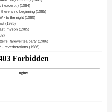
( excerpt ) (1984)
 there is no beginning (1985)
o the night (1980)
st (1985)
ast, myson (1985)
82)
r's farewel tea party (1986)
everberations (1986)