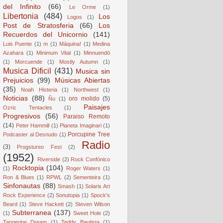
del Infinito
(66)
Le Orme
(1)
Libertonia
(484)
Los
Logos
(1)
Post de Stratosferia
(66)
Los
Recuerdos del Unicornio
(141)
Luis Puente
(1)
m
(1)
Máquina!
(1)
Medina
Azahara
(1)
Minimum Vital
(1)
Minnuendö
(1)
Morcuende
(1)
Mostly Autumn
(1)
Musica Dificil
(431)
Musica sin
Prejuicios
(99)
Músicas Abiertas
(35)
Noah Histeria
(1)
Northwest
(1)
Noticias
(88)
oro molido
(5)
Ñu
(1)
Paisajes
Ozric Tentacles
(1)
Progresivos
(56)
Paraiso Remoto
(14)
Peter Hammill
(1)
Planeta Imaginari
(1)
Porcupine Tree
Podcaster al Desnudo
(1)
Radio
(3)
Progstureo Fest
(2)
(1952)
Riverside
(2)
Rock Confónico
Rocktopia
(104)
(1)
Roger Waters
(1)
Ron & Blues
(1)
RPWL
(2)
Sementeira
(1)
Sinfonautas
(88)
Smash
(1)
Solaris Art
Rock Experience
(2)
Sonutopia
(1)
Spock's
Beard
(1)
Steve Hackett
(2)
Steven Wilson
Subterranea
(137)
(1)
Sweet Hole
(2)
Tangerine Dream
(1)
Teddy Bautista
(1)