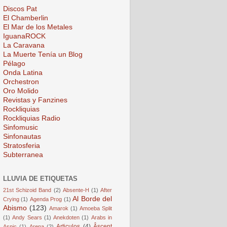
Discos Pat
El Chamberlin
El Mar de los Metales
IguanaROCK
La Caravana
La Muerte Tenía un Blog
Pélago
Onda Latina
Orchestron
Oro Molido
Revistas y Fanzines
Rockliquias
Rockliquias Radio
Sinfomusic
Sinfonautas
Stratosferia
Subterranea
LLUVIA DE ETIQUETAS
21st Schizoid Band
(2)
Absente-H
(1)
After
Al Borde del
Crying
(1)
Agenda Prog
(1)
Abismo
(123)
Amarok
(1)
Amoeba Split
(1)
Andy Sears
(1)
Anekdoten
(1)
Arabs in
Articulos
(4)
Âscent
Aspic
(1)
Arena
(2)