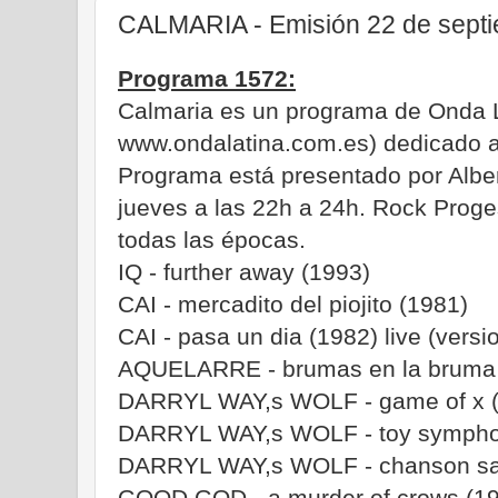
CALMARIA - Emisión 22 de sept
Programa 1572:
Calmaria es un programa de Onda 
www.ondalatina.com.es) dedicado al
Programa está presentado por Albe
jueves a las 22h a 24h. Rock Proge
todas las épocas.
IQ - further away (1993)
CAI - mercadito del piojito (1981)
CAI - pasa un dia (1982) live (vers
AQUELARRE - brumas en la bruma 
DARRYL WAY,s WOLF - game of x 
DARRYL WAY,s WOLF - toy sympho
DARRYL WAY,s WOLF - chanson san
GOOD GOD - a murder of crows (1