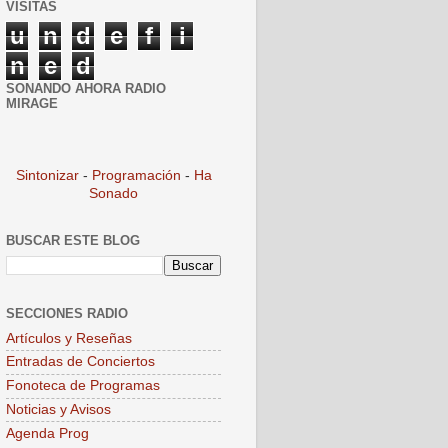
VISITAS
u
n
d
e
f
i
n
e
d
SONANDO AHORA RADIO
MIRAGE
Sintonizar
-
Programación
-
Ha
Sonado
BUSCAR ESTE BLOG
SECCIONES RADIO
Artículos y Reseñas
Entradas de Conciertos
Fonoteca de Programas
Noticias y Avisos
Agenda Prog