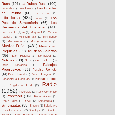
Rusa
(101)
La Ruleta Rusa
(100)
Las Puertas
Labanda
(1)
Lana Lane
(1)
del Infinito
(66)
Le Orme
(1)
Libertonia
(484)
Los
Logos
(1)
Post de Stratosferia
(66)
Los
Recuerdos del Unicornio
(141)
Luis Puente
(1)
m
(1)
Máquina!
(1)
Medina
Azahara
(1)
Minimum Vital
(1)
Minnuendö
(1)
Morcuende
(1)
Mostly Autumn
(1)
Musica Dificil
(431)
Musica sin
Prejuicios
(99)
Músicas Abiertas
(35)
Noah Histeria
(1)
Northwest
(1)
Noticias
(88)
oro molido
(5)
Ñu
(1)
Paisajes
Ozric Tentacles
(1)
Progresivos
(56)
Paraiso Remoto
(14)
Peter Hammill
(1)
Planeta Imaginari
(1)
Porcupine Tree
Podcaster al Desnudo
(1)
Radio
(3)
Progstureo Fest
(2)
(1952)
Riverside
(2)
Rock Confónico
Rocktopia
(104)
(1)
Roger Waters
(1)
Ron & Blues
(1)
RPWL
(2)
Sementeira
(1)
Sinfonautas
(88)
Smash
(1)
Solaris Art
Rock Experience
(2)
Sonutopia
(1)
Spock's
Beard
(1)
Steve Hackett
(2)
Steven Wilson