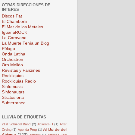
OTRAS DIRECCIONES DE
INTERES
Discos Pat
El Chamberlin
El Mar de los Metales
IguanaROCK
La Caravana
La Muerte Tenía un Blog
Pélago
Onda Latina
Orchestron
Oro Molido
Revistas y Fanzines
Rockliquias
Rockliquias Radio
Sinfomusic
Sinfonautas
Stratosferia
Subterranea
LLUVIA DE ETIQUETAS
21st Schizoid Band
(2)
Absente-H
(1)
After
Al Borde del
Crying
(1)
Agenda Prog
(1)
Abismo
(123)
Amarok
(1)
Amoeba Split