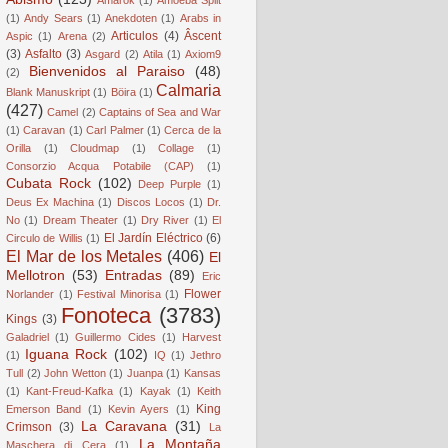
(1)
Andy Sears
(1)
Anekdoten
(1)
Arabs in
Articulos
(4)
Âscent
Aspic
(1)
Arena
(2)
(3)
Asfalto
(3)
Asgard
(2)
Atila
(1)
Axiom9
Bienvenidos al Paraiso
(48)
(2)
Calmaria
Blank Manuskript
(1)
Böira
(1)
(427)
Camel
(2)
Captains of Sea and War
(1)
Caravan
(1)
Carl Palmer
(1)
Cerca de la
Orilla
(1)
Cloudmap
(1)
Collage
(1)
Consorzio Acqua Potabile (CAP)
(1)
Cubata Rock
(102)
Deep Purple
(1)
Deus Ex Machina
(1)
Discos Locos
(1)
Dr.
No
(1)
Dream Theater
(1)
Dry River
(1)
El
El Jardín Eléctrico
(6)
Circulo de Willis
(1)
El Mar de los Metales
(406)
El
Mellotron
(53)
Entradas
(89)
Eric
Flower
Norlander
(1)
Festival Minorisa
(1)
Fonoteca
(3783)
Kings
(3)
Galadriel
(1)
Guillermo Cides
(1)
Harvest
Iguana Rock
(102)
(1)
IQ
(1)
Jethro
Tull
(2)
John Wetton
(1)
Juanpa
(1)
Kansas
(1)
Kant-Freud-Kafka
(1)
Kayak
(1)
Keith
King
Emerson Band
(1)
Kevin Ayers
(1)
La Caravana
(31)
Crimson
(3)
La
La Montaña
Maschera di Cera
(1)