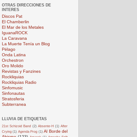
OTRAS DIRECCIONES DE
INTERES
Discos Pat
El Chamberlin
El Mar de los Metales
IguanaROCK
La Caravana
La Muerte Tenía un Blog
Pélago
Onda Latina
Orchestron
Oro Molido
Revistas y Fanzines
Rockliquias
Rockliquias Radio
Sinfomusic
Sinfonautas
Stratosferia
Subterranea
LLUVIA DE ETIQUETAS
21st Schizoid Band
(2)
Absente-H
(1)
After
Al Borde del
Crying
(1)
Agenda Prog
(1)
Abismo
(123)
Amarok
(1)
Amoeba Split