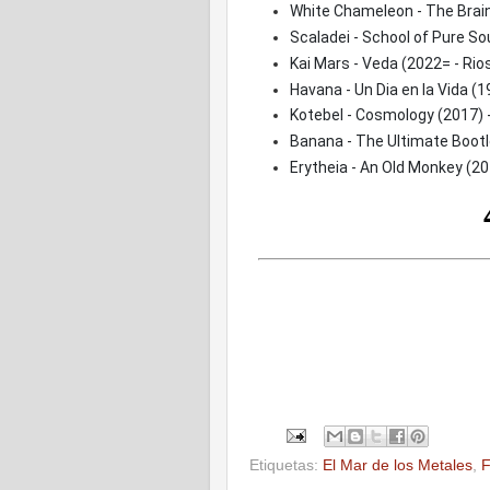
White Chameleon - The Brai
Scaladei - School of Pure So
Kai Mars - Veda (2022= - Rio
Havana - Un Dia en la Vida (19
Kotebel - Cosmology (2017) 
Banana - The Ultimate Bootle
Erytheia - An Old Monkey (2
Etiquetas:
El Mar de los Metales
,
F