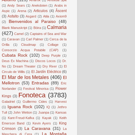
(1)
Andy Sears
(1)
Anekdoten
(1)
Arabs in
Articulos
(4)
Âscent
Aspic
(1)
Arena
(2)
(3)
Asfalto
(3)
Asgard
(2)
Atila
(1)
Axiom9
Bienvenidos al Paraiso
(48)
(2)
Calmaria
Blank Manuskript
(1)
Böira
(1)
(427)
Camel
(2)
Captains of Sea and War
(1)
Caravan
(1)
Carl Palmer
(1)
Cerca de la
Orilla
(1)
Cloudmap
(1)
Collage
(1)
Consorzio Acqua Potabile (CAP)
(1)
Cubata Rock
(102)
Deep Purple
(1)
Deus Ex Machina
(1)
Discos Locos
(1)
Dr.
No
(1)
Dream Theater
(1)
Dry River
(1)
El
El Jardín Eléctrico
(6)
Circulo de Willis
(1)
El Mar de los Metales
(406)
El
Mellotron
(53)
Entradas
(89)
Eric
Flower
Norlander
(1)
Festival Minorisa
(1)
Fonoteca
(3783)
Kings
(3)
Galadriel
(1)
Guillermo Cides
(1)
Harvest
Iguana Rock
(102)
(1)
IQ
(1)
Jethro
Tull
(2)
John Wetton
(1)
Juanpa
(1)
Kansas
(1)
Kant-Freud-Kafka
(1)
Kayak
(1)
Keith
King
Emerson Band
(1)
Kevin Ayers
(1)
La Caravana
(31)
Crimson
(3)
La
La Montaña
Maschera di Cera
(1)