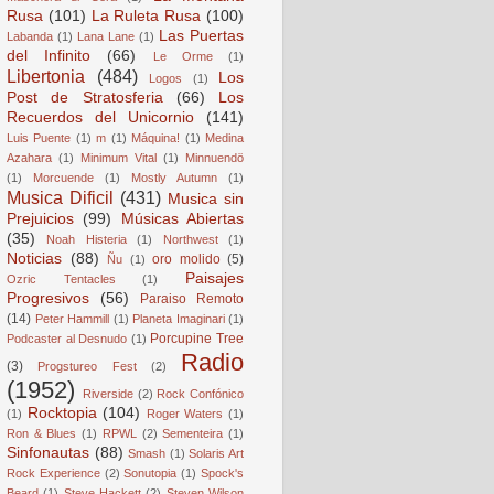
Rusa
(101)
La Ruleta Rusa
(100)
Las Puertas
Labanda
(1)
Lana Lane
(1)
del Infinito
(66)
Le Orme
(1)
Libertonia
(484)
Los
Logos
(1)
Post de Stratosferia
(66)
Los
Recuerdos del Unicornio
(141)
Luis Puente
(1)
m
(1)
Máquina!
(1)
Medina
Azahara
(1)
Minimum Vital
(1)
Minnuendö
(1)
Morcuende
(1)
Mostly Autumn
(1)
Musica Dificil
(431)
Musica sin
Prejuicios
(99)
Músicas Abiertas
(35)
Noah Histeria
(1)
Northwest
(1)
Noticias
(88)
oro molido
(5)
Ñu
(1)
Paisajes
Ozric Tentacles
(1)
Progresivos
(56)
Paraiso Remoto
(14)
Peter Hammill
(1)
Planeta Imaginari
(1)
Porcupine Tree
Podcaster al Desnudo
(1)
Radio
(3)
Progstureo Fest
(2)
(1952)
Riverside
(2)
Rock Confónico
Rocktopia
(104)
(1)
Roger Waters
(1)
Ron & Blues
(1)
RPWL
(2)
Sementeira
(1)
Sinfonautas
(88)
Smash
(1)
Solaris Art
Rock Experience
(2)
Sonutopia
(1)
Spock's
Beard
(1)
Steve Hackett
(2)
Steven Wilson