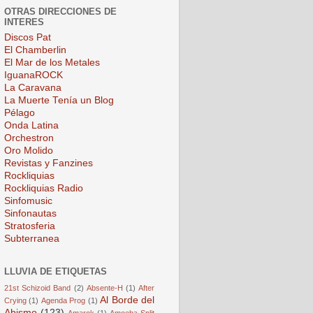
OTRAS DIRECCIONES DE
INTERES
Discos Pat
El Chamberlin
El Mar de los Metales
IguanaROCK
La Caravana
La Muerte Tenía un Blog
Pélago
Onda Latina
Orchestron
Oro Molido
Revistas y Fanzines
Rockliquias
Rockliquias Radio
Sinfomusic
Sinfonautas
Stratosferia
Subterranea
LLUVIA DE ETIQUETAS
21st Schizoid Band
(2)
Absente-H
(1)
After
Al Borde del
Crying
(1)
Agenda Prog
(1)
Abismo
(123)
Amarok
(1)
Amoeba Split