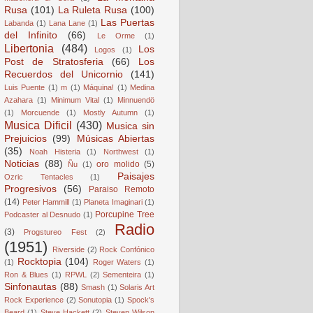
Rusa
(101)
La Ruleta Rusa
(100)
Las Puertas
Labanda
(1)
Lana Lane
(1)
del Infinito
(66)
Le Orme
(1)
Libertonia
(484)
Los
Logos
(1)
Post de Stratosferia
(66)
Los
Recuerdos del Unicornio
(141)
Luis Puente
(1)
m
(1)
Máquina!
(1)
Medina
Azahara
(1)
Minimum Vital
(1)
Minnuendö
(1)
Morcuende
(1)
Mostly Autumn
(1)
Musica Dificil
(430)
Musica sin
Prejuicios
(99)
Músicas Abiertas
(35)
Noah Histeria
(1)
Northwest
(1)
Noticias
(88)
oro molido
(5)
Ñu
(1)
Paisajes
Ozric Tentacles
(1)
Progresivos
(56)
Paraiso Remoto
(14)
Peter Hammill
(1)
Planeta Imaginari
(1)
Porcupine Tree
Podcaster al Desnudo
(1)
Radio
(3)
Progstureo Fest
(2)
(1951)
Riverside
(2)
Rock Confónico
Rocktopia
(104)
(1)
Roger Waters
(1)
Ron & Blues
(1)
RPWL
(2)
Sementeira
(1)
Sinfonautas
(88)
Smash
(1)
Solaris Art
Rock Experience
(2)
Sonutopia
(1)
Spock's
Beard
(1)
Steve Hackett
(2)
Steven Wilson