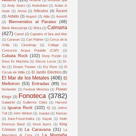
(1)
Andy Sears
(1)
Anekdoten
(1)
Arabs in
Articulos
(4)
Âscent
Aspic
(1)
Arena
(2)
(3)
Asfalto
(3)
Asgard
(2)
Atila
(1)
Axiom9
Bienvenidos al Paraiso
(48)
(2)
Calmaria
Blank Manuskript
(1)
Böira
(1)
(427)
Camel
(2)
Captains of Sea and War
(1)
Caravan
(1)
Carl Palmer
(1)
Cerca de la
Orilla
(1)
Cloudmap
(1)
Collage
(1)
Consorzio Acqua Potabile (CAP)
(1)
Cubata Rock
(102)
Deep Purple
(1)
Deus Ex Machina
(1)
Discos Locos
(1)
Dr.
No
(1)
Dream Theater
(1)
Dry River
(1)
El
El Jardín Eléctrico
(6)
Circulo de Willis
(1)
El Mar de los Metales
(406)
El
Mellotron
(53)
Entradas
(89)
Eric
Flower
Norlander
(1)
Festival Minorisa
(1)
Fonoteca
(3782)
Kings
(3)
Galadriel
(1)
Guillermo Cides
(1)
Harvest
Iguana Rock
(102)
(1)
IQ
(1)
Jethro
Tull
(2)
John Wetton
(1)
Juanpa
(1)
Kansas
(1)
Kant-Freud-Kafka
(1)
Kayak
(1)
Keith
King
Emerson Band
(1)
Kevin Ayers
(1)
La Caravana
(31)
Crimson
(3)
La
La Montaña
Maschera di Cera
(1)